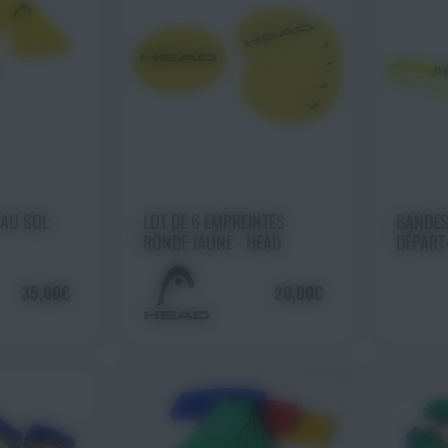
 panier
Ajouter au panier
Ajo
AU SOL -
LOT DE 6 EMPREINTES
BANDE
RONDE JAUNE - HEAD
DÉPART
35,00€
20,00€