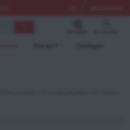
CLUBS
FAQ
NOUS CONTACTER
0
Mon panier
Se connecter
motions
Pour qui ?
Catalogues
tés, associations, clubs et écoles, cette sélection aide à faciliter la