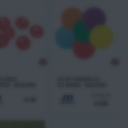
uter au panier
Ajouter au panier
10 CIBLES
LOT DE 6 MARQUES AU
NUMEROTEES - MEGAFORM
SOL RONDES - MEGAFORM
À partir de
13,78€
29,08€