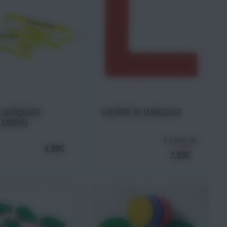
uter au panier
Choisir une option
S MARQUAGE
EQUERRE DE MARQUAGE
-ARRIVÉE
À partir de
9,90€
2,50€