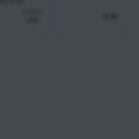
GE AU SOL
À partir de
38,70€
2,47€