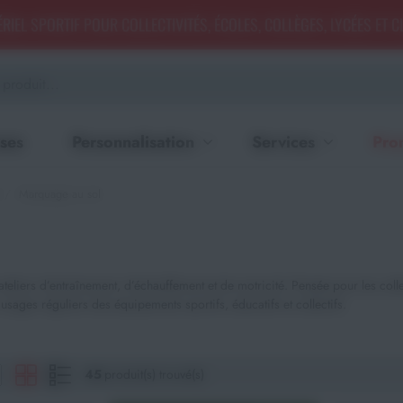
RIEL SPORTIF POUR COLLECTIVITÉS, ÉCOLES, COLLÈGES, LYCÉES ET 
ses
Personnalisation
Services
Pro
Marquage au sol
rs d’entraînement, d’échauffement et de motricité. Pensée pour les collectivi
x usages réguliers des équipements sportifs, éducatifs et collectifs.
45
produit(s) trouvé(s)