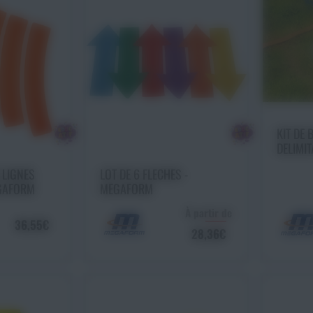
Ajo
KIT DE 
DELIMIT
MEGAF
 panier
Ajouter au panier
 LIGNES
LOT DE 6 FLECHES -
S - MEGAFORM
MEGAFORM
À partir de
36,55€
28,36€