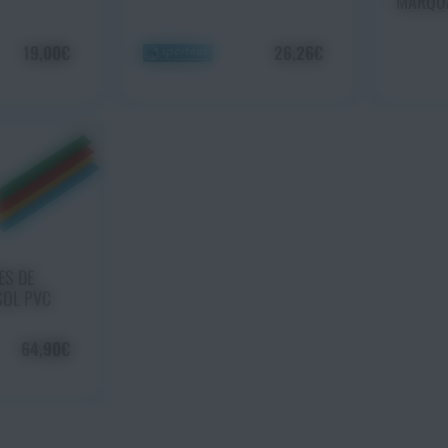
MARQUA
19,00€
26,26€
 panier
ES DE
SOL PVC
64,90€