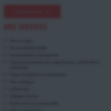
Contactez-nous
NOS SERVICES
Devis en ligne
Personnalisation textile
Personnalisation récompenses
Vestiaires & solutions de rangement pour collectivités et
entreprises
Projet d'installation et maintenance
Nos catalogues
Collectivités
Collèges et lycées
École primaires et maternelles
Clubs et associations