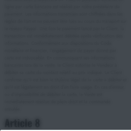
ligne par carte bancaire est réalisé par notre prestataire de
paiement. Les informations transmises sont chiffrées dans les
règles de l’art et ne peuvent être lues au cours du transport sur
le réseau Paypal. Une fois le paiement lancé par le Client, la
transaction est immédiatement débitée après vérification des
informations. Conformément aux dispositions du Code
monétaire et financier, l’engagement de payer donné par
carte est irrévocable. En communiquant ses informations
bancaires lors de la vente, le Client autorise le Vendeur à
débiter sa carte du montant relatif au prix indiqué. Le Client
confirme qu’il est bien le titulaire légal de la carte à débiter et
qu’il est légalement en droit d’en faire usage. En cas d’erreur,
ou d’impossibilité de débiter la carte, la Vente est
immédiatement résolue de plein droit et la commande
annulée.
Article 8