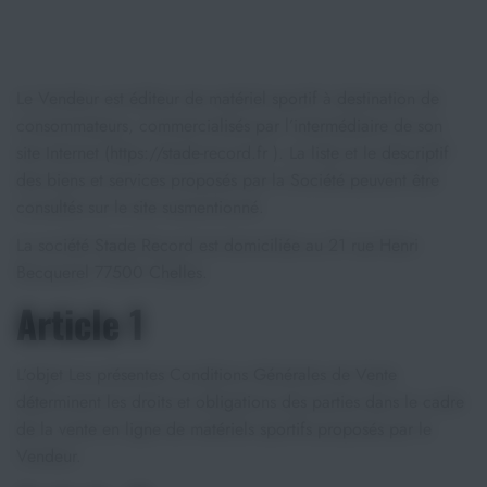
Athlétisme
Le Vendeur est éditeur de matériel sportif à destination de
Sports de Combats
consommateurs, commercialisés par l’intermédiaire de son
site Internet (https://stade-record.fr ). La liste et le descriptif
Sport Outdoor
des biens et services proposés par la Société peuvent être
consultés sur le site susmentionné.
Eveil, Jeux et Motricité
La société Stade Record est domiciliée au 21 rue Henri
Sports aquatiques
Becquerel 77500 Chelles.
Article 1
Récompenses sportives
L’objet Les présentes Conditions Générales de Vente
Textile & Bagagerie
déterminent les droits et obligations des parties dans le cadre
de la vente en ligne de matériels sportifs proposés par le
Handisport & Sport adapté
Vendeur.