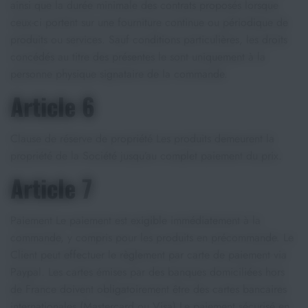
ainsi que la durée minimale des contrats proposés lorsque
ceux-ci portent sur une fourniture continue ou périodique de
produits ou services. Sauf conditions particulières, les droits
concédés au titre des présentes le sont uniquement à la
personne physique signataire de la commande.
Article 6
Clause de réserve de propriété Les produits demeurent la
propriété de la Société jusqu’au complet paiement du prix.
Article 7
Paiement Le paiement est exigible immédiatement à la
commande, y compris pour les produits en précommande. Le
Client peut effectuer le règlement par carte de paiement via
Paypal. Les cartes émises par des banques domiciliées hors
de France doivent obligatoirement être des cartes bancaires
internationales (Mastercard ou Visa).Le paiement sécurisé en