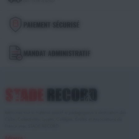
dès 195€ d'achat
PAIEMENT SÉCURISÉ
MANDAT ADMINISTRATIF
Retrouvez tout le matériel sportif et pédagogique à destination des
Clubs, Collectivités, Lycées, Collèges, Écoles et Associations de
France avec STADE RECORD.
Adresse :