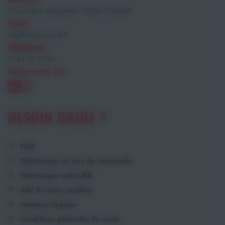
21 rue Henri Becquerel - 77500 CHELLES
Email :
info@stade-record.fr
Téléphone :
01 64 72 47 44
Suivez-nous sur :
BESOIN D'AIDE ?
FAQ
Télécharger un bon de commande
Télécharger notre RIB
SAV & retour produits
Mentions Légales
Conditions générales de vente