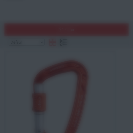
Athlétisme
Sports de Combats
Filtrer
Sport Outdoor
Eveil, Jeux et Motricité
Sports aquatiques
Récompenses sportives
Textile & Bagagerie
Handisport & Sport adapté