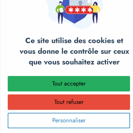
Ce site utilise des cookies et
vous donne le contrôle sur ceux
que vous souhaitez activer
Choisir une option
MOUSQUETON BE SAFE SCREW - BEAL
Tout accepter
À partir de
14,40€
Tout refuser
Personnaliser