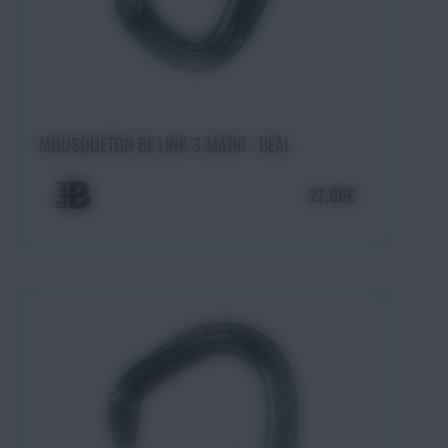
Ajouter au panier
MOUSQUETON BE LINK 3-MATIC - BEAL
21,06€