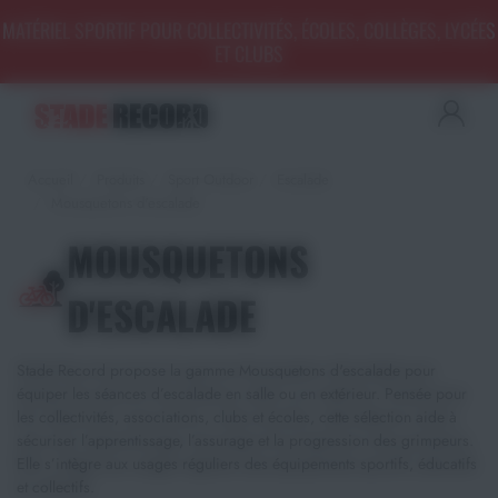
Panneau de gestion des cookies
MATÉRIEL SPORTIF POUR COLLECTIVITÉS, ÉCOLES, COLLÈGES, LYCÉES
ET CLUBS
Aménagement sportif
extérieur - Terrains, Stades,
Aires de jeux
Accueil
Produits
Sport Outdoor
Escalade
Aménagement sportif
intérieur - Gymnases, salles
Mousquetons d'escalade
spécialisées, locaux
MOUSQUETONS
Equipements Multisports
D'ESCALADE
Sports Collectifs
Stade Record propose la gamme Mousquetons d'escalade pour
Sports de Raquettes
équiper les séances d’escalade en salle ou en extérieur. Pensée pour
les collectivités, associations, clubs et écoles, cette sélection aide à
Gymnastique
sécuriser l’apprentissage, l’assurage et la progression des grimpeurs.
Elle s’intègre aux usages réguliers des équipements sportifs, éducatifs
et collectifs.
Musculation & Fitness