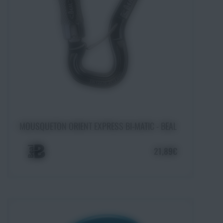
Ajouter au panier
MOUSQUETON ORIENT EXPRESS BI-MATIC - BEAL
21,89€