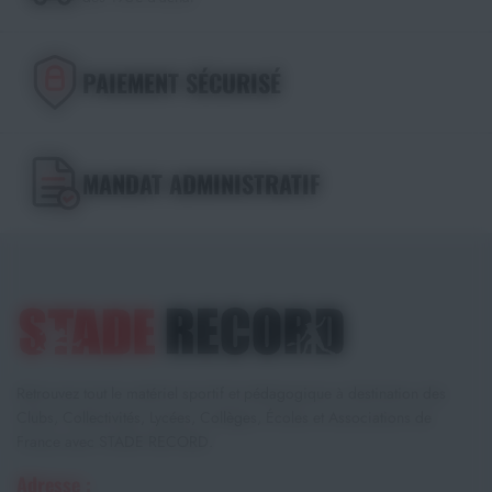
PAIEMENT SÉCURISÉ
MANDAT ADMINISTRATIF
Retrouvez tout le matériel sportif et pédagogique à destination des
Clubs, Collectivités, Lycées, Collèges, Écoles et Associations de
France avec STADE RECORD.
Adresse :