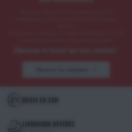
Retrouvez notre sélection de matériel sportif et
pédagogique, textile personnalisé et récompenses
sportives.
Parcourez nos catalogues en ligne, téléchargez-les en PDF
ou recevez gratuitement votre exemplaire papier.
Choisissez le format qui vous convient !
Découvrir les catalogues
DEVIS EN 24H
LIVRAISON OFFERTE
dès 195€ d'achat