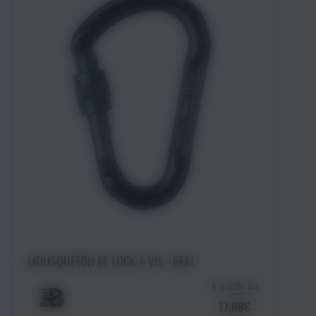
Choisir une option
MOUSQUETON BE LOCK A VIS - BEAL
À partir de
17,08€