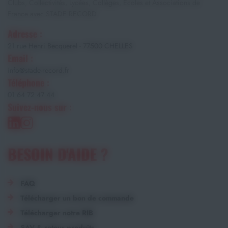
Clubs, Collectivités, Lycées, Collèges, Écoles et Associations de
France avec STADE RECORD.
Adresse :
21 rue Henri Becquerel - 77500 CHELLES
Email :
info@stade-record.fr
Téléphone :
01 64 72 47 44
Suivez-nous sur :
BESOIN D'AIDE ?
FAQ
Télécharger un bon de commande
Télécharger notre RIB
SAV & retour produits