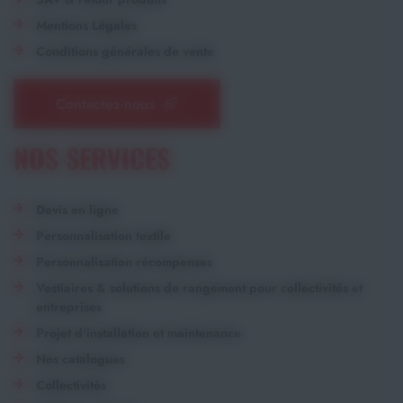
Mentions Légales
Conditions générales de vente
Contactez-nous
NOS SERVICES
Devis en ligne
Personnalisation textile
Personnalisation récompenses
Vestiaires & solutions de rangement pour collectivités et
entreprises
Projet d'installation et maintenance
Nos catalogues
Collectivités