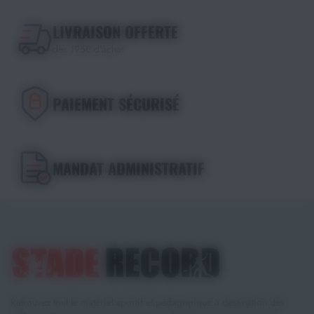
LIVRAISON OFFERTE
dès 195€ d'achat
PAIEMENT SÉCURISÉ
MANDAT ADMINISTRATIF
Retrouvez tout le matériel sportif et pédagogique à destination des