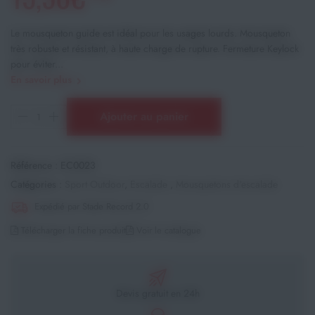
Le mousqueton guide est idéal pour les usages lourds. Mousqueton
très robuste et résistant, à haute charge de rupture. Fermeture Keylock
pour éviter...
En savoir plus
Ajouter au panier
Référence :
EC0023
Catégories :
Sport Outdoor
,
Escalade
,
Mousquetons d'escalade
Expédié par Stade Record 2.0
Télécharger la fiche produit
Voir le catalogue
Devis gratuit en 24h