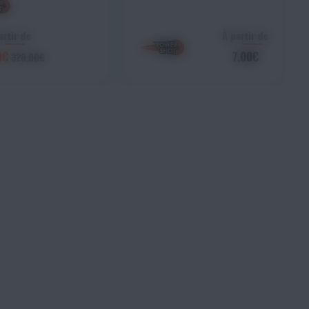
artir de
À partir de
0€
7,00€
320,00€