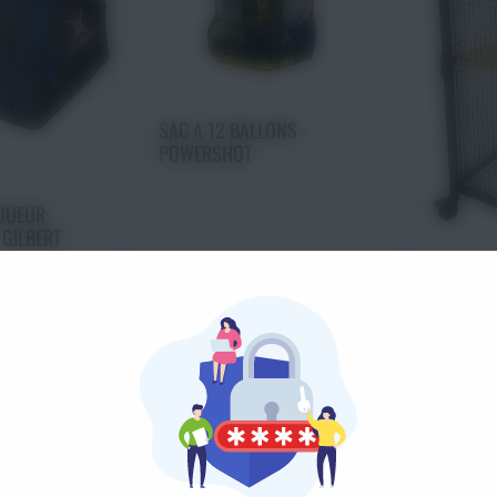
Ajouter au panier
SAC A 12 BALLONS -
POWERSHOT
 option
 GILBERT
Cho
CAGE D
MIXTE A
POWER
À partir de
16,00€
60,00€