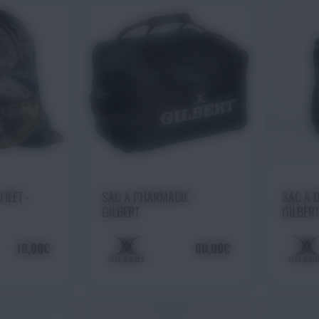
 panier
Ajouter au panier
Ajo
ILET -
SAC A PHARMACIE -
SAC A 
GILBERT
GILBER
18,00€
60,00€