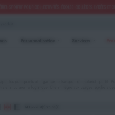
RIEL SPORTIF POUR COLLECTIVITÉS, ÉCOLES, COLLÈGES, LYCÉES ET 
ses
Personnalisation
Services
Pro
 les pratiquants et organiser le transport du matériel sportif. Pens
s et structurer la logistique. Elle s’intègre aux usages réguliers des
131
produit(s) trouvé(s)