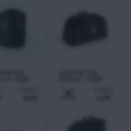
isir une option
Choisir une option
 SPORT CLUB
SAC DE SPORT CLUB
V4 M - GILBERT
JOUEUR V4 L - GILBERT
À partir de
À partir de
49,00€
53,00€