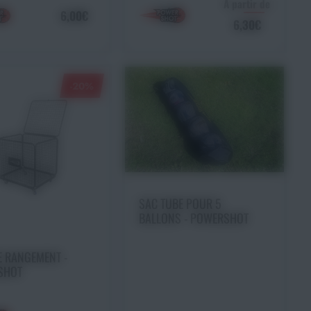
À partir de
6,00€
6,30€
-20%
Ajouter au panier
SAC TUBE POUR 5
BALLONS - POWERSHOT
uter au panier
E RANGEMENT -
SHOT