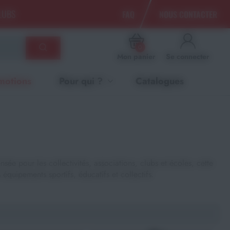
CLUBS
FAQ
NOUS CONTACTER
0
Mon panier
Se connecter
motions
Pour qui ?
Catalogues
ée pour les collectivités, associations, clubs et écoles, cette
 équipements sportifs, éducatifs et collectifs.