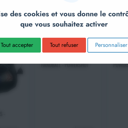
-20%
lise des cookies et vous donne le contr
que vous souhaitez activer
Tout accepter
Tout refuser
Personnaliser
Ajo
Choisir une option
FILET P
CHARIOT D'EQUIPEMENTS
POWER
HANDBALL - POWERSHOT
 panier
S -