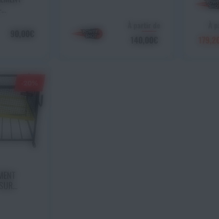
-
À partir de
À p
90,00€
140,00€
179,2
-20%
 panier
MENT
 SUR
SHOT