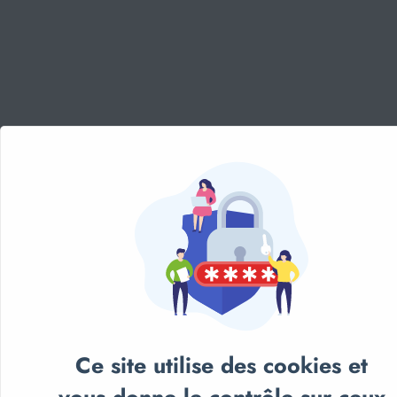
Panneau de gestion des cookies
Aménagement sportif
extérieur - Terrains, Stades,
Aires de jeux
Aménagement sportif
intérieur - Gymnases, salles
spécialisées, locaux
Equipements Multisports
Sports Collectifs
Sports de Raquettes
Gymnastique
Ce site utilise des cookies et
Musculation & Fitness