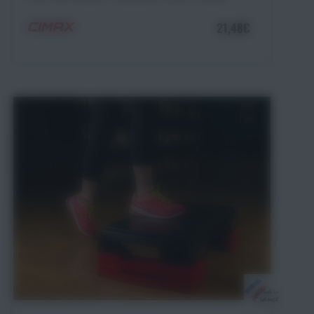
21,48€