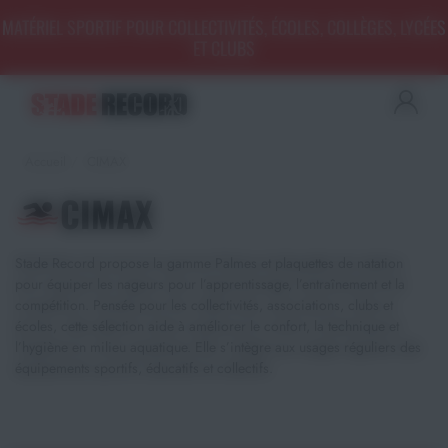
Panneau de gestion des cookies
MATÉRIEL SPORTIF POUR COLLECTIVITÉS, ÉCOLES, COLLÈGES, LYCÉES
ET CLUBS
Aménagement sportif
extérieur - Terrains, Stades,
Aires de jeux
Accueil
CIMAX
Aménagement sportif
intérieur - Gymnases, salles
CIMAX
spécialisées, locaux
Equipements Multisports
Stade Record propose la gamme Palmes et plaquettes de natation
pour équiper les nageurs pour l’apprentissage, l’entraînement et la
Sports Collectifs
compétition. Pensée pour les collectivités, associations, clubs et
écoles, cette sélection aide à améliorer le confort, la technique et
Sports de Raquettes
l’hygiène en milieu aquatique. Elle s’intègre aux usages réguliers des
équipements sportifs, éducatifs et collectifs.
Gymnastique
Musculation & Fitness