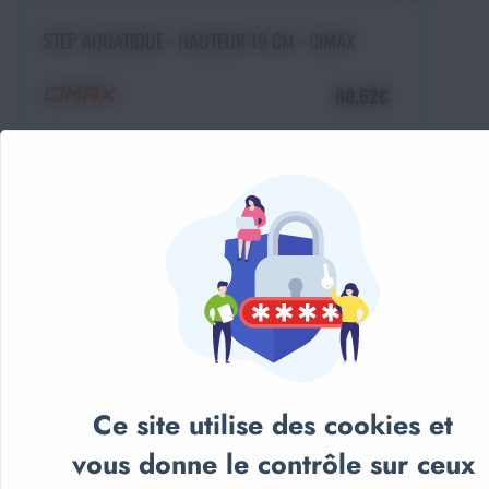
Ajouter au panier
STEP AQUATIQUE - HAUTEUR 19 CM - CIMAX
80,62€
Ce site utilise des cookies et
vous donne le contrôle sur ceux