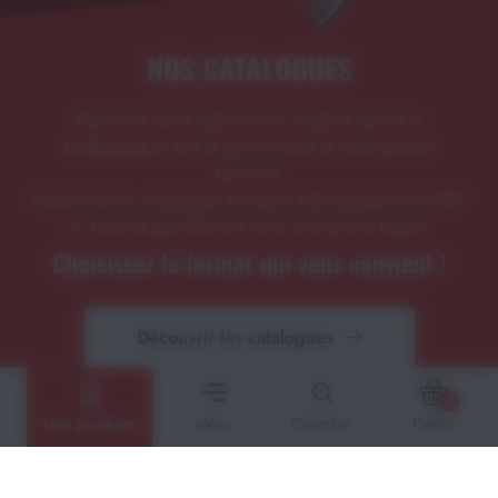
NOS CATALOGUES
Retrouvez notre sélection de matériel sportif et
pédagogique, textile personnalisé et récompenses
sportives.
Parcourez nos catalogues en ligne, téléchargez-les en PDF
ou recevez gratuitement votre exemplaire papier.
Choisissez le format qui vous convient !
Découvrir les catalogues
0
Nos produits
Menu
Chercher
Panier
DEVIS EN 24H