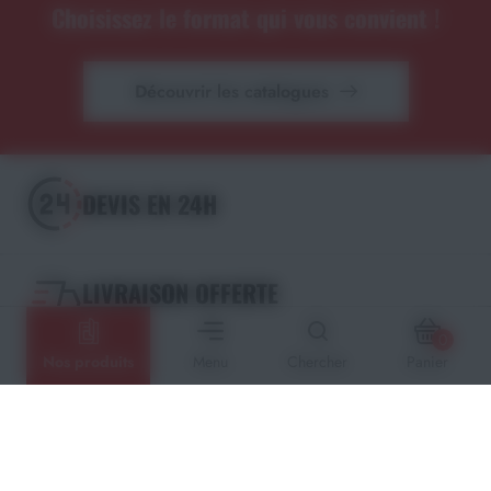
Choisissez le format qui vous convient !
Découvrir les catalogues
DEVIS EN 24H
LIVRAISON OFFERTE
dès 195€ d'achat
0
Nos produits
Menu
Chercher
Panier
PAIEMENT SÉCURISÉ