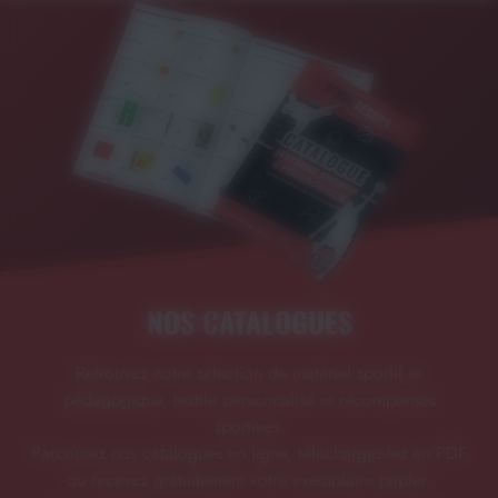
NOS CATALOGUES
Retrouvez notre sélection de matériel sportif et
pédagogique, textile personnalisé et récompenses
sportives.
Parcourez nos catalogues en ligne, téléchargez-les en PDF
ou recevez gratuitement votre exemplaire papier.