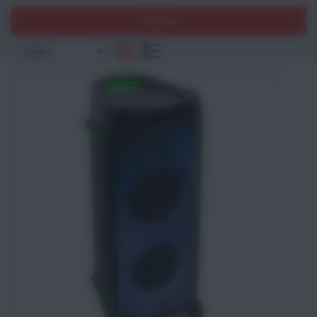
Filtrer
Athlétisme
Sports de Combats
Sport Outdoor
Eveil, Jeux et Motricité
Sports aquatiques
Récompenses sportives
Textile & Bagagerie
Handisport & Sport adapté