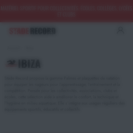
Panneau de gestion des cookies
MATÉRIEL SPORTIF POUR COLLECTIVITÉS, ÉCOLES, COLLÈGES, LYCÉES
ET CLUBS
Aménagement sportif
extérieur - Terrains, Stades,
Aires de jeux
Accueil
Ibiza
Aménagement sportif
intérieur - Gymnases, salles
IBIZA
spécialisées, locaux
Equipements Multisports
Stade Record propose la gamme Palmes et plaquettes de natation
pour équiper les nageurs pour l’apprentissage, l’entraînement et la
Sports Collectifs
compétition. Pensée pour les collectivités, associations, clubs et
écoles, cette sélection aide à améliorer le confort, la technique et
Sports de Raquettes
l’hygiène en milieu aquatique. Elle s’intègre aux usages réguliers des
équipements sportifs, éducatifs et collectifs.
Gymnastique
Musculation & Fitness