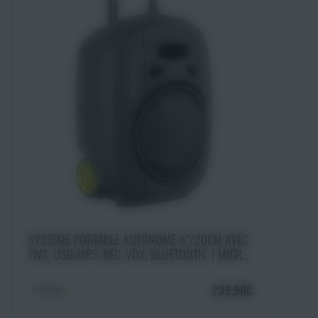
Ajouter au panier
SYSTEME PORTABLE AUTONOME 8”/20CM AVEC
TWS, USB-MP3, REC, VOX, BLUETOOTH, 1 MICRO
VHF & 1 MICRO FILAIRE - IBIZA
239,90€