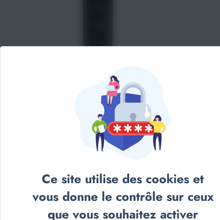
Ajouter au panier
PUPITRE DE CONFERENCE AMPLIFIE 90W -
BLANC - IBIZA
958,00€
Ce site utilise des cookies et
vous donne le contrôle sur ceux
que vous souhaitez activer