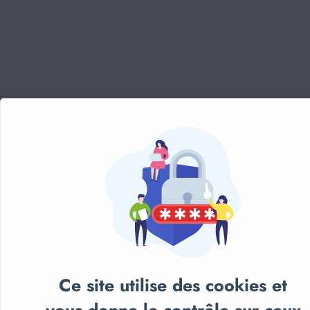
Panneau de gestion des cookies
Aménagement sportif
extérieur - Terrains, Stades,
Aires de jeux
Aménagement sportif
intérieur - Gymnases, salles
spécialisées, locaux
Equipements Multisports
Sports Collectifs
Sports de Raquettes
Gymnastique
Ce site utilise des cookies et
Musculation & Fitness