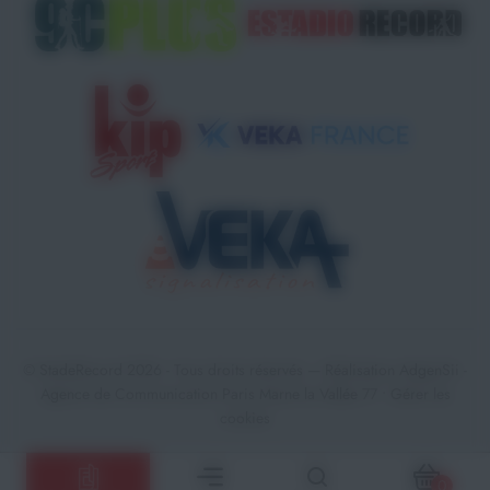
© StadeRecord 2026 - Tous droits réservés — Réalisation
AdgenSii
-
Agence de Communication Paris Marne la Vallée 77 •
Gérer les
cookies
0