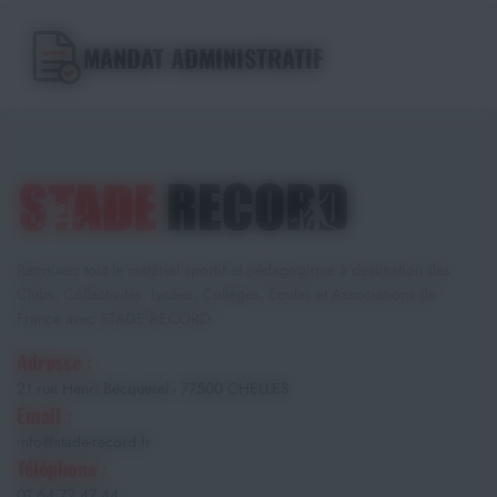
MANDAT ADMINISTRATIF
Retrouvez tout le matériel sportif et pédagogique à destination des
Clubs, Collectivités, Lycées, Collèges, Écoles et Associations de
France avec STADE RECORD.
Adresse :
21 rue Henri Becquerel - 77500 CHELLES
Email :
info@stade-record.fr
Téléphone :
01 64 72 47 44