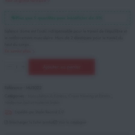
Voir la grille tarifaire
Plus que
9
quantités pour bénéficier de -
5
%
balance dome est l'outil indispensable pour le travail de l'équilibre et
le renforcement musculaire. Muni de 2 élastiques pour le travail du
haut du corps....
En savoir plus
Ajouter au panier
Référence :
MU3022
Catégories :
Musculation & Fitness
,
Cross training et fitness
,
Medecine ball et matériel lestés
Expédié par Stade Record 2.0
Télécharger la fiche produit
Voir le catalogue