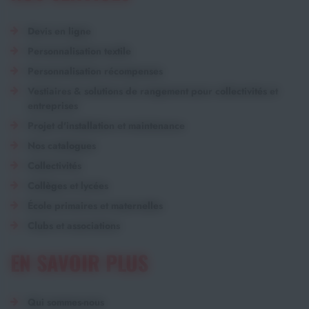
Devis en ligne
Personnalisation textile
Personnalisation récompenses
Vestiaires & solutions de rangement pour collectivités et
entreprises
Projet d'installation et maintenance
Nos catalogues
Collectivités
Collèges et lycées
École primaires et maternelles
Clubs et associations
EN SAVOIR PLUS
Qui sommes-nous