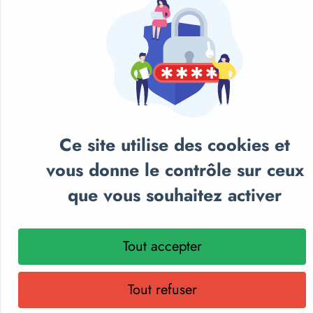
Ce site utilise des cookies et
vous donne le contrôle sur ceux
que vous souhaitez activer
NOS CATALOGUES
Tout accepter
Retrouvez notre sélection de matériel sportif et
pédagogique, textile personnalisé et récompenses
Tout refuser
sportives.
Parcourez nos catalogues en ligne, téléchargez-les en PDF