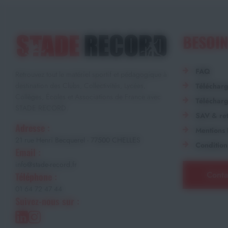
BESOIN
FAQ
Retrouvez tout le matériel sportif et pédagogique à
destination des Clubs, Collectivités, Lycées,
Téléchar
Collèges, Écoles et Associations de France avec
Télécharg
STADE RECORD.
SAV & ret
Adresse :
Mentions 
21 rue Henri Becquerel - 77500 CHELLES
Condition
Email :
info@stade-record.fr
Conta
Téléphone :
01 64 72 47 44
Suivez-nous sur :