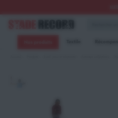
Panneau de gestion des cookies
MATÉ
Aménagement sportif
extérieur - Terrains, Stades,
Aires de jeux
Textile
Récompen
Nos produits
Aménagement sportif
intérieur - Gymnases, salles
spécialisées, locaux
Accueil
Produits
Eveil, Jeux et Motricité
Activités collectives
Bal
Equipements Multisports
Sports Collectifs
Sports de Raquettes
Gymnastique
Musculation & Fitness