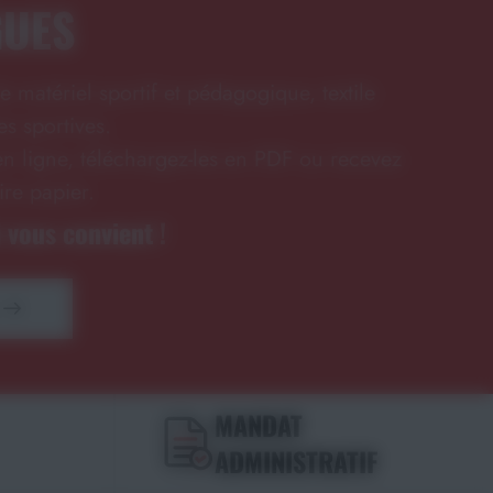
GUES
e matériel sportif et pédagogique, textile
s sportives.
n ligne, téléchargez-les en PDF ou recevez
ire papier.
 vous convient !
MANDAT
ADMINISTRATIF