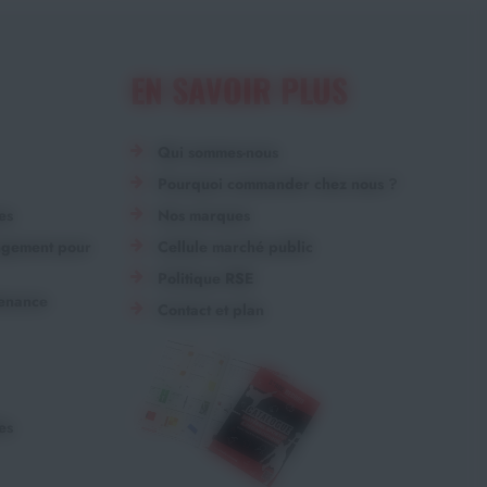
EN SAVOIR PLUS
Qui sommes-nous
Pourquoi commander chez nous ?
es
Nos marques
angement pour
Cellule marché public
Politique RSE
tenance
Contact et plan
es