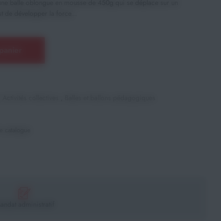
 une balle oblongue en mousse de 450g qui se déplace sur un
t de développer la force...
panier
,
Activités collectives
,
Balles et ballons pédagogiques
e catalogue
andat administratif