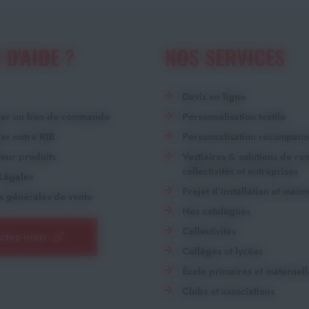
 D'AIDE ?
NOS SERVICES
Devis en ligne
ger un bon de commande
Personnalisation textile
er notre RIB
Personnalisation récompens
our produits
Vestiaires & solutions de r
collectivités et entreprises
Légales
Projet d'installation et main
s générales de vente
Nos catalogues
Collectivités
ctez-nous
Collèges et lycées
École primaires et maternell
Clubs et associations