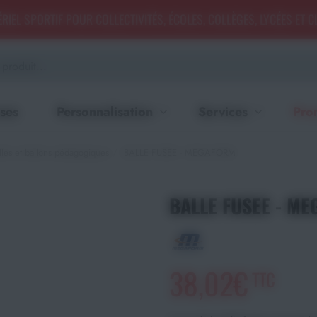
RIEL SPORTIF POUR COLLECTIVITÉS, ÉCOLES, COLLÈGES, LYCÉES ET 
ses
Personnalisation
Services
Pro
les et ballons pédagogiques
BALLE FUSEE - MEGAFORM
BALLE FUSEE - M
38,02€
TTC