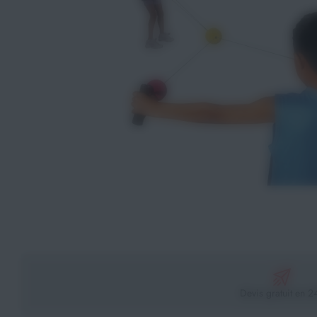
Athlétisme
Sports de Combats
Sport Outdoor
Eveil, Jeux et Motricité
Sports aquatiques
Récompenses sportives
Textile & Bagagerie
Handisport & Sport adapté
Devis gratuit en 2