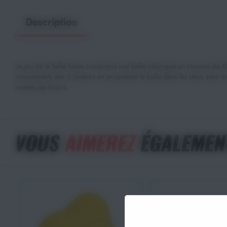
Description
Le jeu de la balle fusée comprend une balle oblongue en mousse de 450g
mouvements des 2 joueurs en propulsant la balle dans les deux sens le lo
centres de loisirs.
VOUS
AIMEREZ
ÉGALEMEN