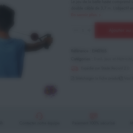
Le jeu de la balle fusée comprend
double câble de 3,7 m. L’objectif es
En savoir plus
Ajouter au 
Référence :
EM0165
Catégories :
Eveil, Jeux et Motricité
Expédié par Stade Record 2.0
Télécharger la fiche produit
Voir l
4h
Contacter notre équipe
Paiement 100% sécurisé
M