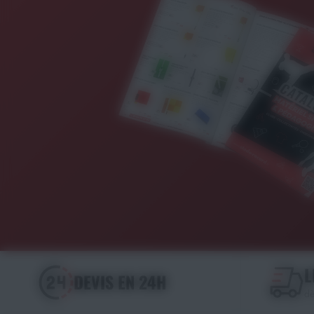
L
DEVIS EN 24H
dè