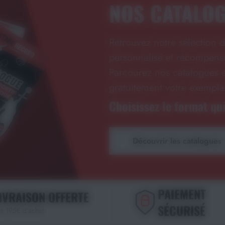
NOS CATALO
Retrouvez notre sélection d
personnalisé et récompense
Parcourez nos catalogues e
gratuitement votre exempla
Choisissez le format qui
Découvrir les catalogues
PAIEMENT
IVRAISON OFFERTE
SÉCURISÉ
s 195€ d'achat