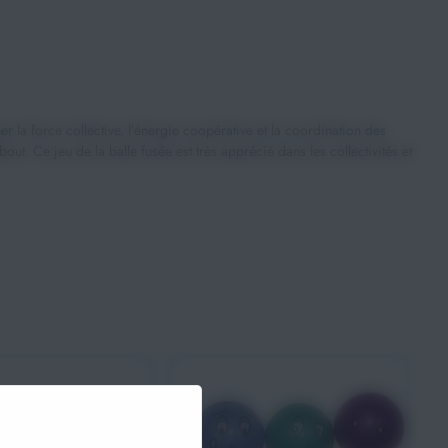
la force collective, l’énergie coopérative et la coordination des
ut. Ce jeu de la balle fusée est très apprécié dans les collectivités et