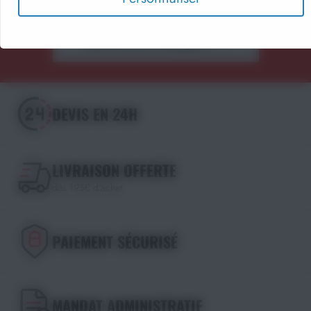
Découvrir les catalogues
DEVIS EN 24H
LIVRAISON OFFERTE
dès 195€ d'achat
PAIEMENT SÉCURISÉ
MANDAT ADMINISTRATIF