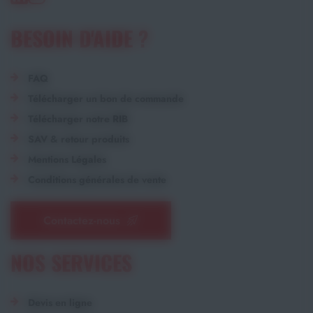
BESOIN D'AIDE ?
FAQ
Télécharger un bon de commande
Télécharger notre RIB
SAV & retour produits
Mentions Légales
Conditions générales de vente
Contactez-nous
NOS SERVICES
Devis en ligne