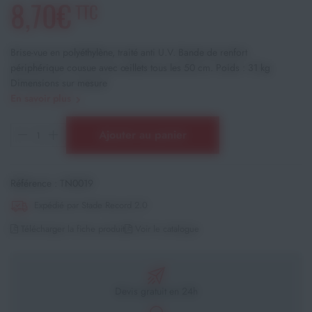
8,70€
TTC
Brise-vue en polyéthylène, traité anti U.V. Bande de renfort
périphérique cousue avec œillets tous les 50 cm. Poids : 31 kg
Dimensions sur mesure
En savoir plus
Ajouter au panier
Référence :
TN0019
Expédié par Stade Record 2.0
Télécharger la fiche produit
Voir le catalogue
Devis gratuit en 24h