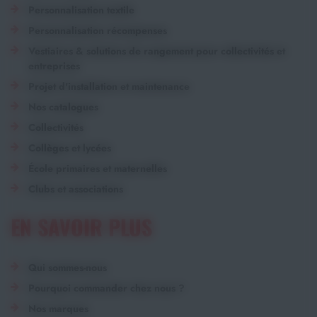
Personnalisation textile
Personnalisation récompenses
Vestiaires & solutions de rangement pour collectivités et
entreprises
Projet d'installation et maintenance
Nos catalogues
Collectivités
Collèges et lycées
École primaires et maternelles
Clubs et associations
EN SAVOIR PLUS
Qui sommes-nous
Pourquoi commander chez nous ?
Nos marques