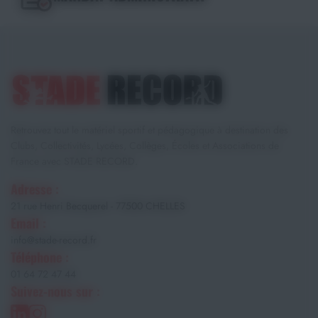
Retrouvez tout le matériel sportif et pédagogique à destination des
Clubs, Collectivités, Lycées, Collèges, Écoles et Associations de
France avec STADE RECORD.
Adresse :
21 rue Henri Becquerel - 77500 CHELLES
Email :
info@stade-record.fr
Téléphone :
01 64 72 47 44
Suivez-nous sur :