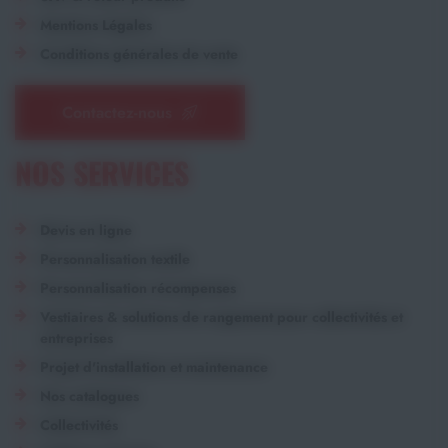
Mentions Légales
Conditions générales de vente
Contactez-nous
NOS SERVICES
Devis en ligne
Personnalisation textile
Personnalisation récompenses
Vestiaires & solutions de rangement pour collectivités et
entreprises
Projet d'installation et maintenance
Nos catalogues
Collectivités