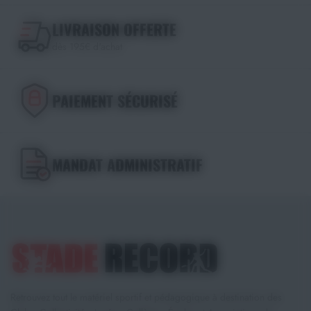
LIVRAISON OFFERTE
dès 195€ d'achat
PAIEMENT SÉCURISÉ
MANDAT ADMINISTRATIF
Retrouvez tout le matériel sportif et pédagogique à destination des