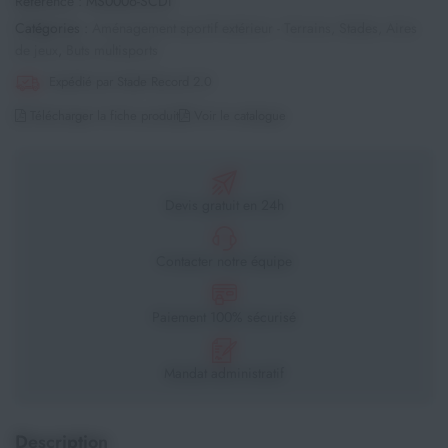
Référence :
MS0006-SCDI
Catégories :
Aménagement sportif extérieur - Terrains, Stades, Aires
de jeux
,
Buts multisports
Expédié par Stade Record 2.0
Télécharger la fiche produit
Voir le catalogue
Devis gratuit en 24h
Contacter notre équipe
Paiement 100% sécurisé
Mandat administratif
Description