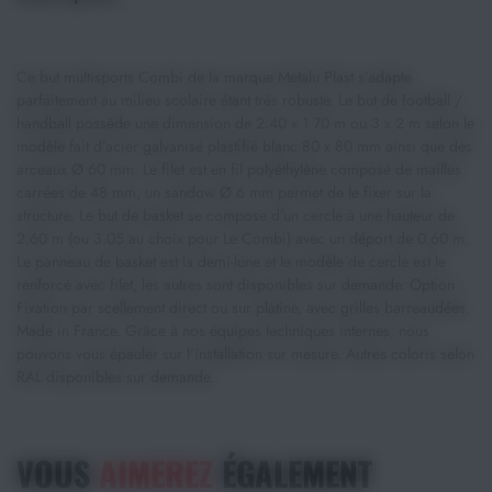
Ce but multisports Combi de la marque Metalu Plast s’adapte
parfaitement au milieu scolaire étant très robuste. Le but de football /
handball possède une dimension de 2.40 x 1.70 m ou 3 x 2 m selon le
modèle fait d’acier galvanisé plastifié blanc 80 x 80 mm ainsi que des
arceaux Ø 60 mm. Le filet est en fil polyéthylène composé de mailles
carrées de 48 mm, un sandow Ø 6 mm permet de le fixer sur la
structure. Le but de basket se compose d’un cercle à une hauteur de
2.60 m (ou 3.05 au choix pour Le Combi) avec un déport de 0.60 m.
Le panneau de basket est la demi-lune et le modèle de cercle est le
renforcé avec filet, les autres sont disponibles sur demande. Option :
Fixation par scellement direct ou sur platine, avec grilles barreaudées.
Made in France. Grâce à nos équipes techniques internes, nous
pouvons vous épauler sur l'installation sur mesure. Autres coloris selon
RAL disponibles sur demande.
VOUS
AIMEREZ
ÉGALEMENT