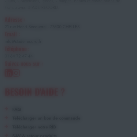
Clubs, Collectivités, Lycées, Collèges, Écoles et Associations de
France avec STADE RECORD.
Adresse :
21 rue Henri Becquerel - 77500 CHELLES
Email :
info@stade-record.fr
Téléphone :
01 64 72 47 44
Suivez-nous sur :
BESOIN D'AIDE ?
FAQ
Télécharger un bon de commande
Télécharger notre RIB
SAV & retour produits