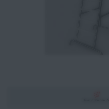
Athlétisme
Sports de Combats
Sport Outdoor
Eveil, Jeux et Motricité
Sports aquatiques
Récompenses sportives
Textile & Bagagerie
Handisport & Sport adapté
Devis gratuit en 2