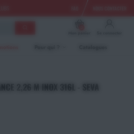
CLUBS
FAQ
NOUS CONTACTER
0
Mon panier
Se connecter
motions
Pour qui ?
Catalogues
NCE 2,26 M INOX 316L - SEVA