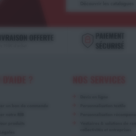
Découvrir les catalogues
PAIEMENT
IVRAISON OFFERTE
SÉCURISÉ
s 195€ d'achat
 D'AIDE ?
NOS SERVICES
Devis en ligne
ger un bon de commande
Personnalisation textile
er notre RIB
Personnalisation récompens
our produits
Vestiaires & solutions de r
collectivités et entreprises
Légales