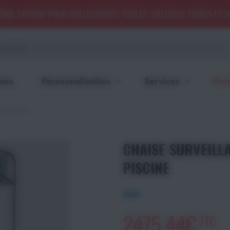
RIEL SPORTIF POUR COLLECTIVITÉS, ÉCOLES, COLLÈGES, LYCÉES ET 
ses
Personnalisation
Services
Pro
A PISCINE
CHAISE SURVEILLA
PISCINE
2475,44€
TTC