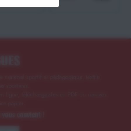
GUES
e matériel sportif et pédagogique, textile
s sportives.
n ligne, téléchargez-les en PDF ou recevez
ire papier.
 vous convient !