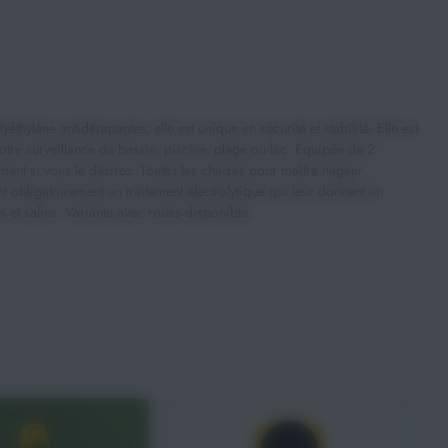
ylène antidérapantes, elle est unique en sécurité et stabilité. Elle est
tre surveillance de bassin, piscine, plage ou lac. Équipée de 2
ement si vous le désirez. Toutes les chaises pour maître nageur
 obligatoirement un traitement électrolytique qui leur donnent un
s et salins. Variante avec roues disponible.