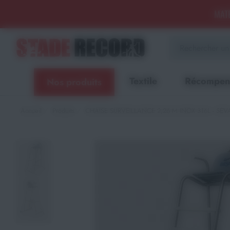
Panneau de gestion des cookies
MATÉ
Aménagement sportif
extérieur - Terrains, Stades,
Aires de jeux
Textile
Récompen
Nos produits
Aménagement sportif
intérieur - Gymnases, salles
spécialisées, locaux
Accueil
Produits
CHAISE SURVEILLANCE 2,26 M INOX 316L - SEV
Equipements Multisports
Sports Collectifs
Sports de Raquettes
Gymnastique
Musculation & Fitness