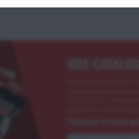
NOS CATALO
Retrouvez notre sélection d
personnalisé et récompense
Parcourez nos catalogues e
gratuitement votre exempla
Choisissez le format qui