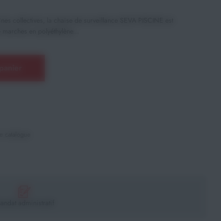
nes collectives, la chaise de surveillance SEVA PISCINE est
 marches en polyéthylène...
panier
e catalogue
andat administratif