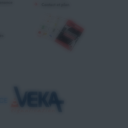
tenance
Contact et plan
es