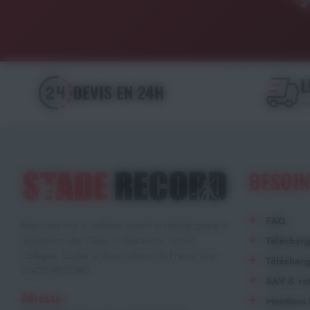
L
DEVIS EN 24H
dè
BESOIN
FAQ
Retrouvez tout le matériel sportif et pédagogique à
destination des Clubs, Collectivités, Lycées,
Téléchar
Collèges, Écoles et Associations de France avec
Télécharg
STADE RECORD.
SAV & ret
Adresse :
Mentions 