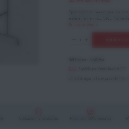
Spécialement conçue pour les pisci
entièrement en inox 316L. Munie de
En savoir plus
Ajouter au 
Référence :
NA0086
Expédié par Stade Record 2.0
Télécharger la fiche produit
Voir l
4h
Contacter notre équipe
Paiement 100% sécurisé
M