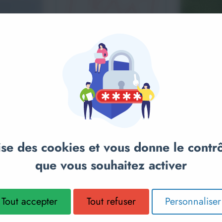
TEST
anier
COLAIRE
Ajou
TREPIED 
SPORTBE
lise des cookies et vous donne le contr
que vous souhaitez activer
Tout accepter
Tout refuser
Personnaliser
34,90€
Sur demande