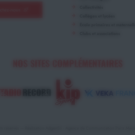
Collectivités
ctez-nous
Collèges et lycées
École primaires et maternell
Clubs et associations
NOS SITES COMPLÉMENTAIRES
ts réservés — Réalisation
AdgenSii
- Agence de Communication Paris Marne 