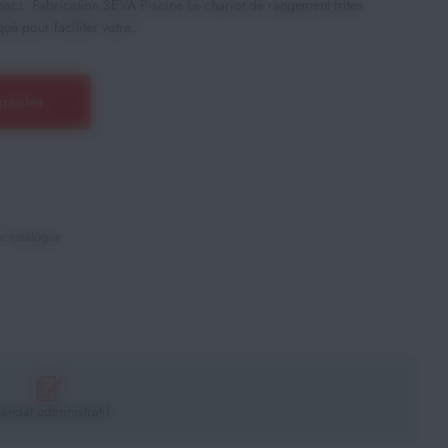
bacs. Fabrication SEVA Piscine Le chariot de rangement frites
é pour faciliter votre...
panier
e catalogue
andat administratif