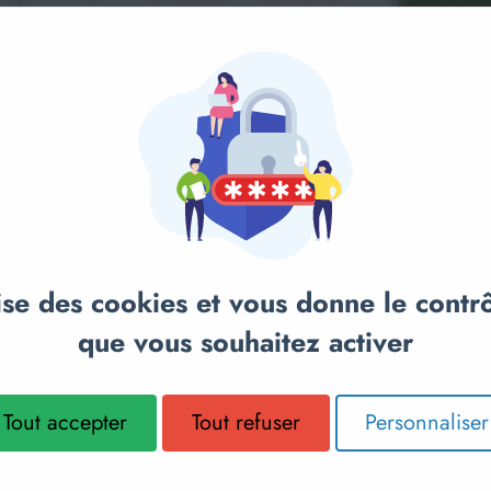
TEST
anier
COLAIRE
Ajou
TREPIED 
SPORTBE
lise des cookies et vous donne le contr
que vous souhaitez activer
Tout accepter
Tout refuser
Personnaliser
34,90€
Sur demande