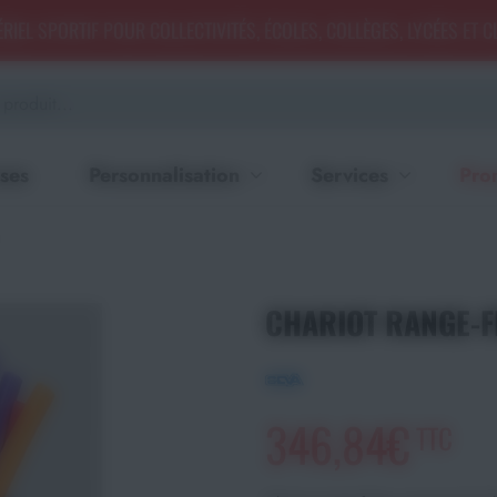
RIEL SPORTIF POUR COLLECTIVITÉS, ÉCOLES, COLLÈGES, LYCÉES ET 
ses
Personnalisation
Services
Pro
CHARIOT RANGE-FR
346,84€
TTC