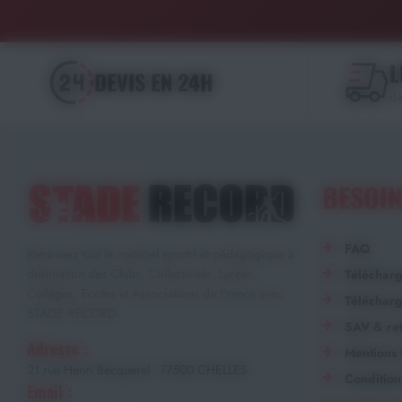
L
DEVIS EN 24H
dè
BESOIN
FAQ
Retrouvez tout le matériel sportif et pédagogique à
destination des Clubs, Collectivités, Lycées,
Téléchar
Collèges, Écoles et Associations de France avec
Télécharg
STADE RECORD.
SAV & ret
Adresse :
Mentions 
21 rue Henri Becquerel - 77500 CHELLES
Condition
Email :