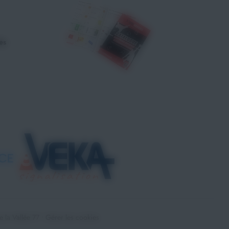
es
la Vallée 77 •
Gérer les cookies