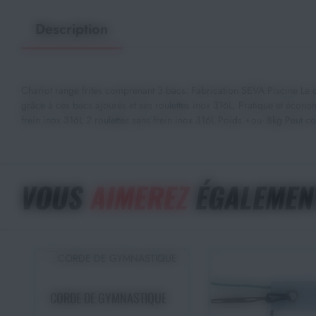
Description
Chariot range frites comprenant 3 bacs. Fabrication SEVA Piscine Le ch
grâce à ces bacs ajourés et ses roulettes inox 316L. Pratique et éco
frein inox 316L 2 roulettes sans frein inox 316L Poids +ou- 8kg Peut c
VOUS
AIMEREZ
ÉGALEMEN
Choisir une option
CORDE DE GYMNASTIQUE