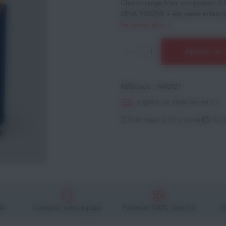
Chariot range frites comprenant 3 
SEVA PISCINE à été pensé et fabriqu
En savoir plus
Ajouter au 
Référence :
NA0121
Expédié par Stade Record 2.0
Télécharger la fiche produit
Voir l
4h
Contacter notre équipe
Paiement 100% sécurisé
M