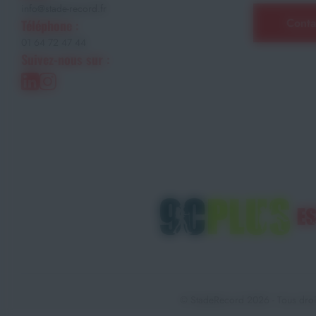
info@stade-record.fr
Conta
Téléphone :
01 64 72 47 44
Suivez-nous sur :
© StadeRecord 2026 - Tous droi