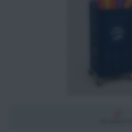
Athlétisme
Sports de Combats
Sport Outdoor
Eveil, Jeux et Motricité
Sports aquatiques
Récompenses sportives
Textile & Bagagerie
Handisport & Sport adapté
Devis gratuit en 2