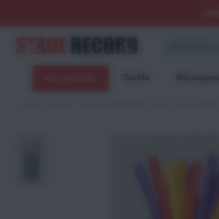
Panneau de gestion des cookies
MATÉ
Aménagement sportif
extérieur - Terrains, Stades,
Aires de jeux
Textile
Récompen
Nos produits
Aménagement sportif
intérieur - Gymnases, salles
spécialisées, locaux
Accueil
Produits
CHARIOT RANGE-FRITES 3 BACS - SEVA PISCINE
Equipements Multisports
Sports Collectifs
Sports de Raquettes
Gymnastique
Musculation & Fitness