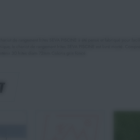
ariot de rangement frites SEVA PISCINE à été pensé et fabriqué pour facilite
nomique, le chariot de rangement frites SEVA PISCINE est livré monté. Com
ontenir 30 frites diam 72mm Coloris gris foncé.
T