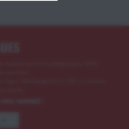
GUES
e matériel sportif et pédagogique, textile
s sportives.
n ligne, téléchargez-les en PDF ou recevez
ire papier.
 vous convient !