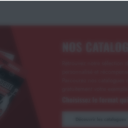
NOS CATALO
Retrouvez notre sélection d
personnalisé et récompense
Parcourez nos catalogues e
gratuitement votre exempla
Choisissez le format qui
Découvrir les catalogues