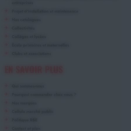
entreprises
Projet d'installation et maintenance
Nos catalogues
Collectivités
Collèges et lycées
École primaires et maternelles
Clubs et associations
EN SAVOIR PLUS
Qui sommes-nous
Pourquoi commander chez nous ?
Nos marques
Cellule marché public
Politique RSE
Contact et plan