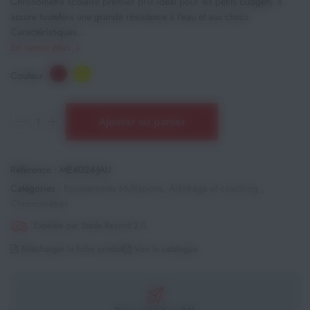
Chronomètre scolaire premier prix idéal pour les petits budgets. Il
assure toutefois une grande résistance à l'eau et aux chocs.
Caractéristiques...
En savoir plus
Couleur
Ajouter au panier
Référence :
ME4024-JAU
Catégories :
Equipements Multisports
,
Arbitrage et coaching
,
Chronomètres
Expédié par Stade Record 2.0
Télécharger la fiche produit
Voir le catalogue