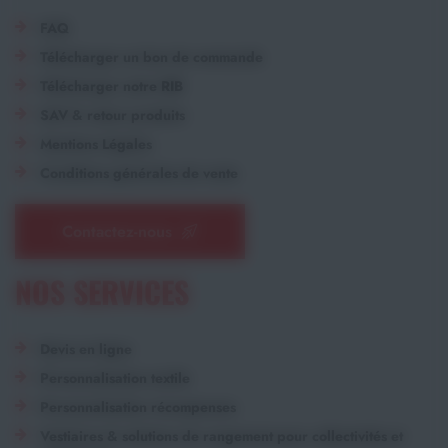
FAQ
Télécharger un bon de commande
Télécharger notre RIB
SAV & retour produits
Mentions Légales
Conditions générales de vente
Contactez-nous
NOS SERVICES
Devis en ligne
Personnalisation textile
Personnalisation récompenses
Vestiaires & solutions de rangement pour collectivités et