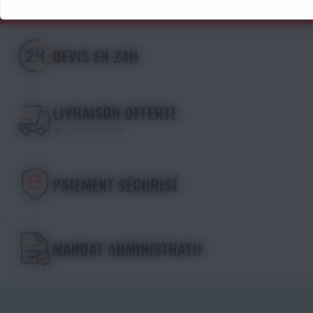
DEVIS EN 24H
LIVRAISON OFFERTE
dès 195€ d'achat
PAIEMENT SÉCURISÉ
MANDAT ADMINISTRATIF