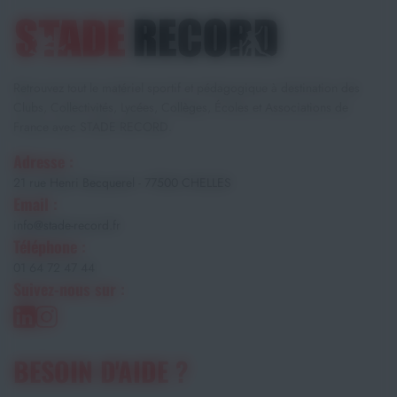
Retrouvez tout le matériel sportif et pédagogique à destination des
Clubs, Collectivités, Lycées, Collèges, Écoles et Associations de
France avec STADE RECORD.
Adresse :
21 rue Henri Becquerel - 77500 CHELLES
Email :
info@stade-record.fr
Téléphone :
01 64 72 47 44
Suivez-nous sur :
BESOIN D'AIDE ?