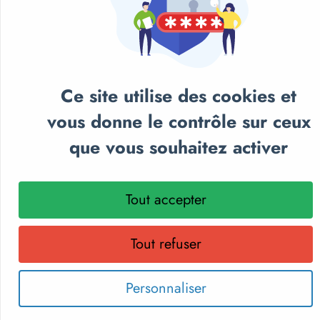
Ce site utilise des cookies et
vous donne le contrôle sur ceux
NOS CATALOGUES
que vous souhaitez activer
Retrouvez notre sélection de matériel sportif et
pédagogique, textile personnalisé et récompenses
Tout accepter
sportives.
Parcourez nos catalogues en ligne, téléchargez-les en PDF
ou recevez gratuitement votre exemplaire papier.
Tout refuser
Choisissez le format qui vous convient !
Personnaliser
Découvrir les catalogues