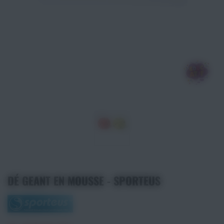
Athlétisme
Sports de Combats
Sport Outdoor
Eveil, Jeux et Motricité
Sports aquatiques
Récompenses sportives
Textile & Bagagerie
DÉ GEANT EN MOUSSE - SPORTEUS
Handisport & Sport adapté