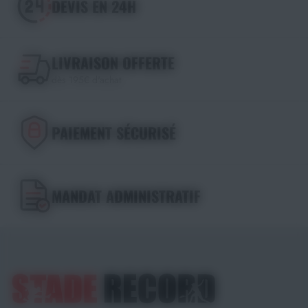
DEVIS EN 24H
LIVRAISON OFFERTE
dès 195€ d'achat
PAIEMENT SÉCURISÉ
MANDAT ADMINISTRATIF