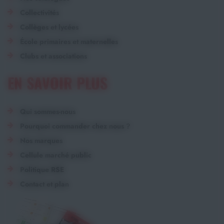
Collectivités
Collèges et lycées
École primaires et maternelles
Clubs et associations
EN SAVOIR PLUS
Qui sommes-nous
Pourquoi commander chez nous ?
Nos marques
Cellule marché public
Politique RSE
Contact et plan