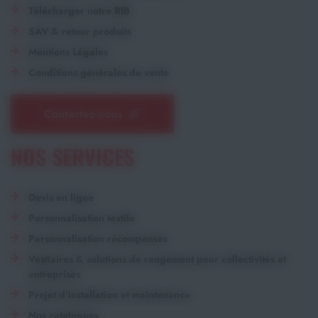
Télécharger notre RIB
SAV & retour produits
Mentions Légales
Conditions générales de vente
Contactez-nous
NOS SERVICES
Devis en ligne
Personnalisation textile
Personnalisation récompenses
Vestiaires & solutions de rangement pour collectivités et
entreprises
Projet d'installation et maintenance
Nos catalogues