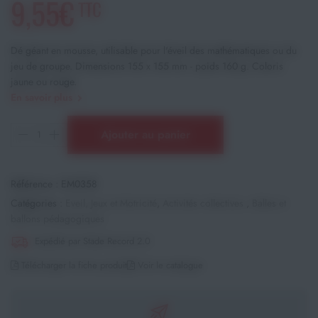
9,55€
TTC
Dé géant en mousse, utilisable pour l'éveil des mathématiques ou du
jeu de groupe. Dimensions 155 x 155 mm - poids 160 g. Coloris
jaune ou rouge.
En savoir plus
Ajouter au panier
Référence :
EM0358
Catégories :
Eveil, Jeux et Motricité
,
Activités collectives
,
Balles et
ballons pédagogiques
Expédié par Stade Record 2.0
Télécharger la fiche produit
Voir le catalogue