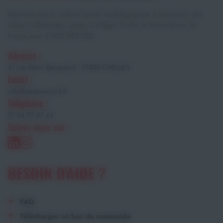
Retrouvez tout le matériel sportif et pédagogique à destination des
Clubs, Collectivités, Lycées, Collèges, Écoles et Associations de
France avec STADE RECORD.
Adresse :
21 rue Henri Becquerel - 77500 CHELLES
Email :
info@stade-record.fr
Téléphone :
01 64 72 47 44
Suivez-nous sur :
BESOIN D'AIDE ?
FAQ
Télécharger un bon de commande