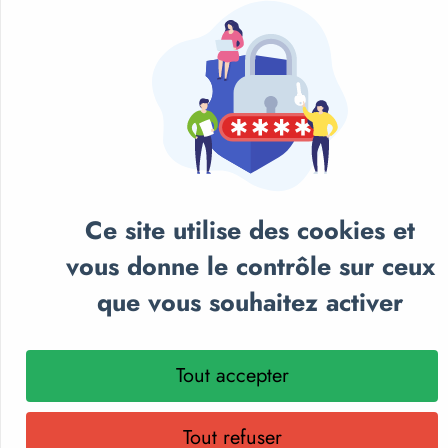
Ce site utilise des cookies et
vous donne le contrôle sur ceux
que vous souhaitez activer
NOS CATALOGUES
Tout accepter
Retrouvez notre sélection de matériel sportif et
Tout refuser
pédagogique, textile personnalisé et récompenses