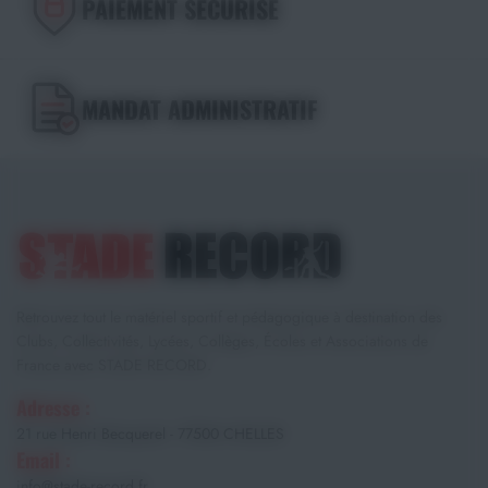
PAIEMENT SÉCURISÉ
MANDAT ADMINISTRATIF
Retrouvez tout le matériel sportif et pédagogique à destination des
Clubs, Collectivités, Lycées, Collèges, Écoles et Associations de
France avec STADE RECORD.
Adresse :
21 rue Henri Becquerel - 77500 CHELLES
Email :
info@stade-record.fr