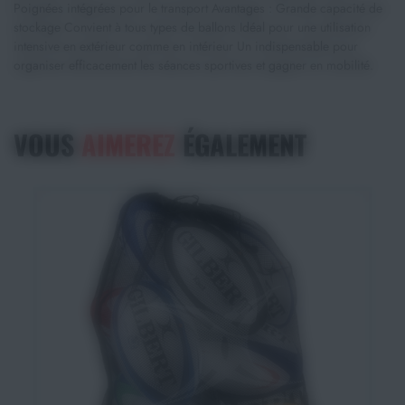
Poignées intégrées pour le transport Avantages : Grande capacité de
stockage Convient à tous types de ballons Idéal pour une utilisation
intensive en extérieur comme en intérieur Un indispensable pour
organiser efficacement les séances sportives et gagner en mobilité.
VOUS
AIMEREZ
ÉGALEMENT