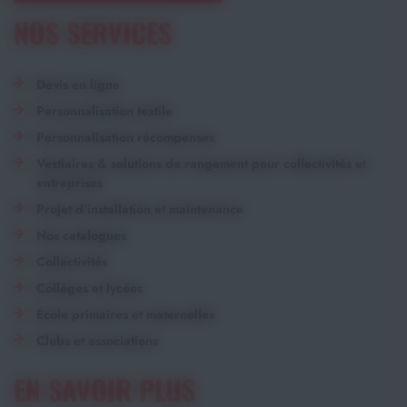
NOS SERVICES
Devis en ligne
Personnalisation textile
Personnalisation récompenses
Vestiaires & solutions de rangement pour collectivités et
entreprises
Projet d'installation et maintenance
Nos catalogues
Collectivités
Collèges et lycées
École primaires et maternelles
Clubs et associations
EN SAVOIR PLUS