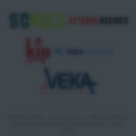
© StadeRecord 2026 - Tous droits réservés — Réalisation
AdgenSii
-
Agence de Communication Paris Marne la Vallée 77 •
Gérer les
cookies