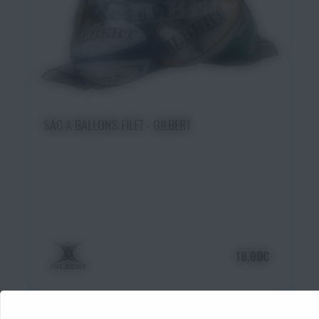
Ajouter au panier
SAC A BALLONS FILET - GILBERT
18,00€