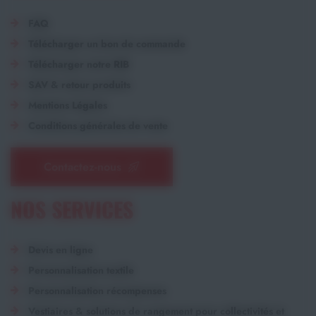
FAQ
Télécharger un bon de commande
Télécharger notre RIB
SAV & retour produits
Mentions Légales
Conditions générales de vente
Contactez-nous
NOS SERVICES
Devis en ligne
Personnalisation textile
Personnalisation récompenses
Vestiaires & solutions de rangement pour collectivités et