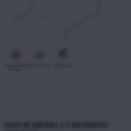
Athlétisme
Sports de Combats
Sport Outdoor
Eveil, Jeux et Motricité
Imputrescible
Traité anti-UV
Homologué
à l'eau
Sports aquatiques
Récompenses sportives
Textile & Bagagerie
Handisport & Sport adapté
FILETS DE FOOTBALL A 11 NID D'ABEILLE -