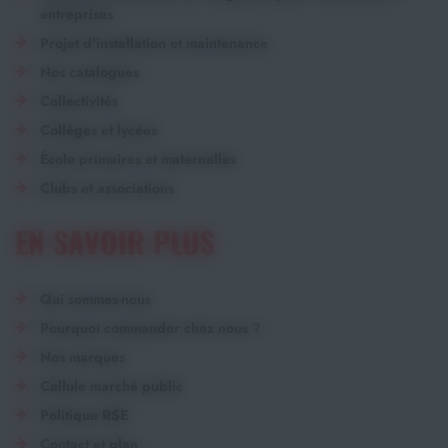
entreprises
Projet d'installation et maintenance
Nos catalogues
Collectivités
Collèges et lycées
École primaires et maternelles
Clubs et associations
EN SAVOIR PLUS
Qui sommes-nous
Pourquoi commander chez nous ?
Nos marques
Cellule marché public
Politique RSE
Contact et plan