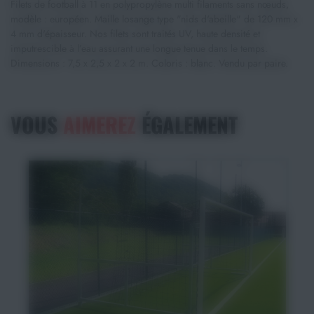
Filets de football à 11 en polypropylène multi filaments sans nœuds,
modèle : européen. Maille losange type "nids d'abeille" de 120 mm x
4 mm d'épaisseur. Nos filets sont traités UV, haute densité et
imputrescible à l’eau assurant une longue tenue dans le temps.
Dimensions : 7,5 x 2,5 x 2 x 2 m. Coloris : blanc. Vendu par paire.
VOUS
AIMEREZ
ÉGALEMENT