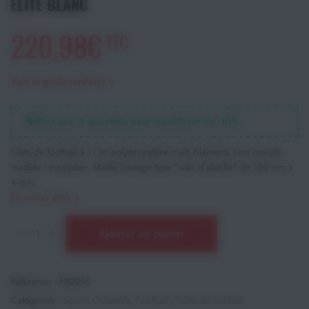
ELITE BLANC
220,98€
TTC
Voir la grille tarifaire
Plus que
4
quantités pour bénéficier de -
10
%
Filets de football à 11 en polypropylène multi filaments sans nœuds,
modèle : européen. Maille losange type "nids d'abeille" de 120 mm x
4 mm...
En savoir plus
Ajouter au panier
Référence :
FB2016
Catégories :
Sports Collectifs
,
Football
,
Filets de football