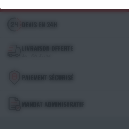
DEVIS EN 24H
LIVRAISON OFFERTE
dès 195€ d'achat
PAIEMENT SÉCURISÉ
MANDAT ADMINISTRATIF