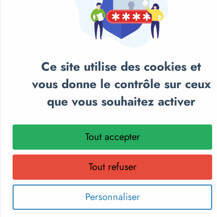
Ce site utilise des cookies et
vous donne le contrôle sur ceux
NOS CATALOGUES
que vous souhaitez activer
Retrouvez notre sélection de matériel sportif et
pédagogique, textile personnalisé et récompenses
Tout accepter
sportives.
Parcourez nos catalogues en ligne, téléchargez-les en PDF
ou recevez gratuitement votre exemplaire papier.
Tout refuser
Choisissez le format qui vous convient !
Personnaliser
Découvrir les catalogues