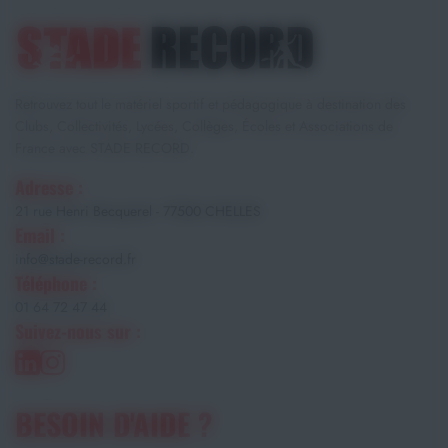
Retrouvez tout le matériel sportif et pédagogique à destination des
Clubs, Collectivités, Lycées, Collèges, Écoles et Associations de
France avec STADE RECORD.
Adresse :
21 rue Henri Becquerel - 77500 CHELLES
Email :
info@stade-record.fr
Téléphone :
01 64 72 47 44
Suivez-nous sur :
BESOIN D'AIDE ?