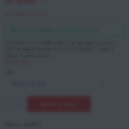
Voir la grille tarifaire
Plus que
4
quantités pour bénéficier de -
5
%
Gants MMA en cuir de buffle prémium, doigts coupés, protection
renforcée métacarpienne en mousse haute densité en 2 sections
flexibles. Paume ouverte et...
En savoir plus
Taille
Ajouter au panier
Référence :
BX0098-S