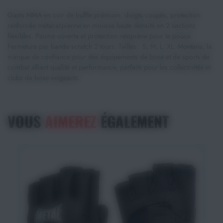
Gants MMA en cuir de buffle prémium, doigts coupés, protection
renforcée métacarpienne en mousse haute densité en 2 sections
flexibles. Paume ouverte et protection néoprène pour le pouce.
Fermeture par bande scratch 2 tours. Tailles : S, M, L, XL. Montana, la
marque de confiance pour des équipements de boxe et de sports de
combat alliant qualité et performance, parfaits pour les collectivités et
clubs de boxe exigeants.
VOUS
AIMEREZ
ÉGALEMENT