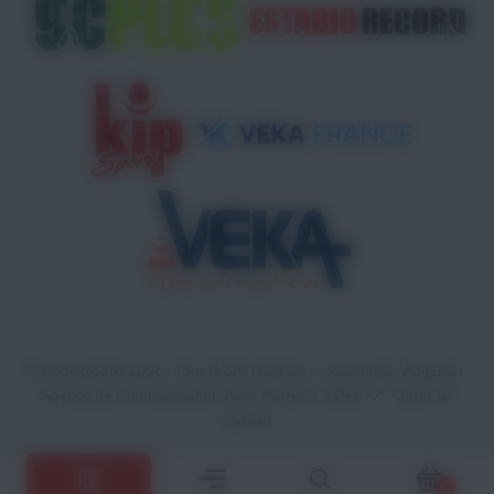
© StadeRecord 2026 - Tous droits réservés — Réalisation
AdgenSii
-
Agence de Communication Paris Marne la Vallée 77 •
Gérer les
cookies
0