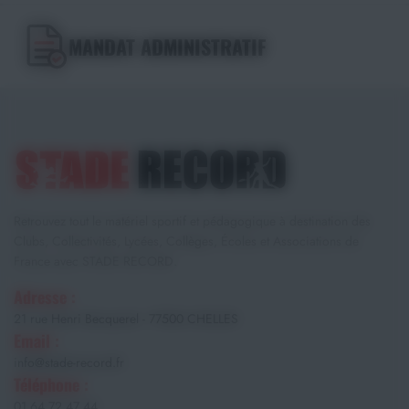
MANDAT ADMINISTRATIF
Retrouvez tout le matériel sportif et pédagogique à destination des
Clubs, Collectivités, Lycées, Collèges, Écoles et Associations de
France avec STADE RECORD.
Adresse :
21 rue Henri Becquerel - 77500 CHELLES
Email :
info@stade-record.fr
Téléphone :
01 64 72 47 44