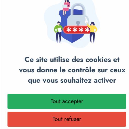
Ce site utilise des cookies et
vous donne le contrôle sur ceux
que vous souhaitez activer
NOS CATALOGUES
Tout accepter
Retrouvez notre sélection de matériel sportif et
pédagogique, textile personnalisé et récompenses
Tout refuser
sportives.
Parcourez nos catalogues en ligne, téléchargez-les en PDF