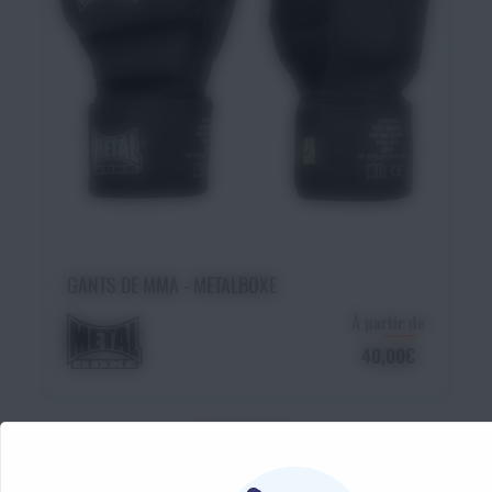
Choisir une option
GANTS DE MMA - METALBOXE
À partir de
40,00€