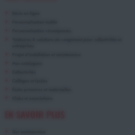
Devis en ligne
Personnalisation textile
Personnalisation récompenses
Vestiaires & solutions de rangement pour collectivités et
entreprises
Projet d'installation et maintenance
Nos catalogues
Collectivités
Collèges et lycées
École primaires et maternelles
Clubs et associations
EN SAVOIR PLUS
Qui sommes-nous