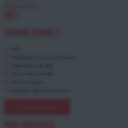
Suivez-nous sur :
BESOIN D'AIDE ?
FAQ
Télécharger un bon de commande
Télécharger notre RIB
SAV & retour produits
Mentions Légales
Conditions générales de vente
Contactez-nous
NOS SERVICES