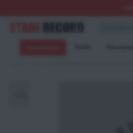
Panneau de gestion des cookies
MATÉ
Aménagement sportif
extérieur - Terrains, Stades,
Aires de jeux
Textile
Récompen
Nos produits
Aménagement sportif
intérieur - Gymnases, salles
spécialisées, locaux
Accueil
Produits
KIT BOULONNERIE POUR MARCHE DE PISCINE - 
Equipements Multisports
Sports Collectifs
Sports de Raquettes
Gymnastique
Musculation & Fitness