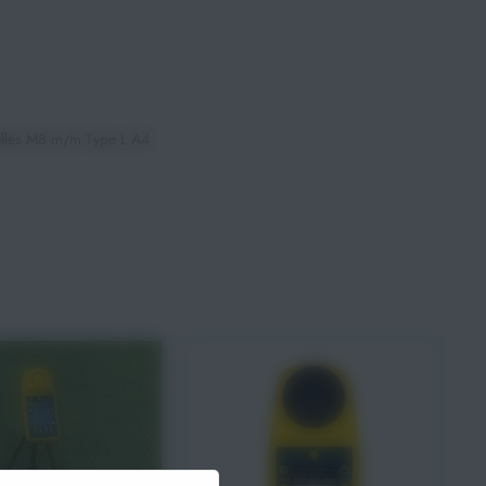
delles M8 m/m Type L A4