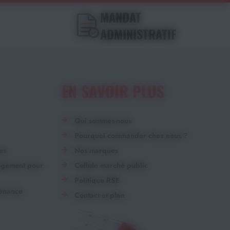
MANDAT
ADMINISTRATIF
EN SAVOIR PLUS
Qui sommes-nous
Pourquoi commander chez nous ?
es
Nos marques
angement pour
Cellule marché public
Politique RSE
tenance
Contact et plan