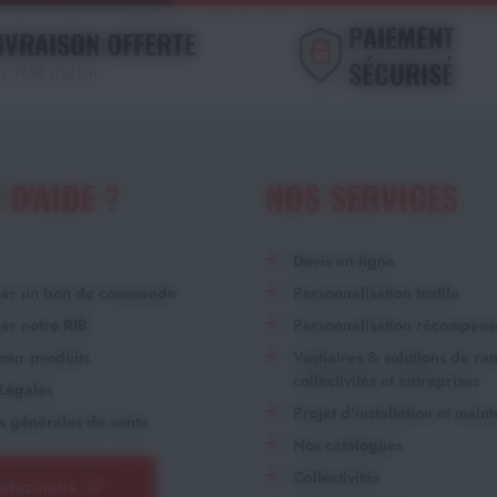
PAIEMENT
IVRAISON OFFERTE
SÉCURISÉ
s 195€ d'achat
 D'AIDE ?
NOS SERVICES
Devis en ligne
ger un bon de commande
Personnalisation textile
er notre RIB
Personnalisation récompens
our produits
Vestiaires & solutions de r
collectivités et entreprises
Légales
Projet d'installation et main
s générales de vente
Nos catalogues
Collectivités
ctez-nous