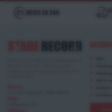
L
DEVIS EN 24H
dè
BESOIN
FAQ
Retrouvez tout le matériel sportif et pédagogique à
destination des Clubs, Collectivités, Lycées,
Téléchar
Collèges, Écoles et Associations de France avec
Télécharg
STADE RECORD.
SAV & ret
Adresse :
Mentions 
21 rue Henri Becquerel - 77500 CHELLES
Condition
Email :
info@stade-record.fr
Conta
Téléphone :