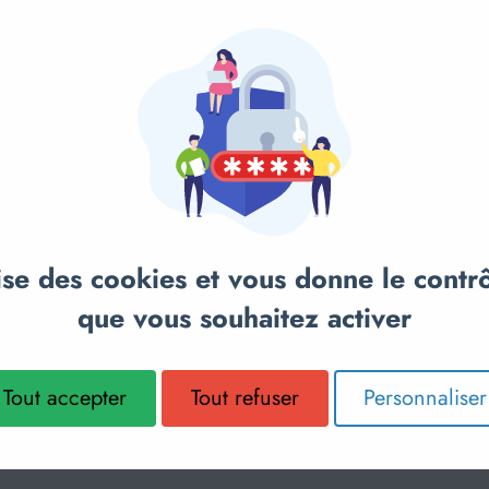
TEST
anier
COLAIRE
Ajou
TREPIED 
SPORTBE
lise des cookies et vous donne le contr
que vous souhaitez activer
34,90€
Sur demande
Tout accepter
Tout refuser
Personnaliser