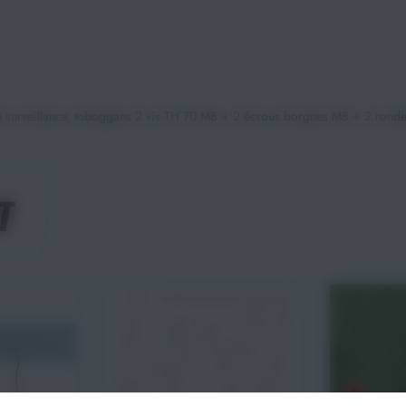
 de surveillance, toboggans 2 vis TH 70 M8 + 2 écrous borgnes M8 + 2 ron
T