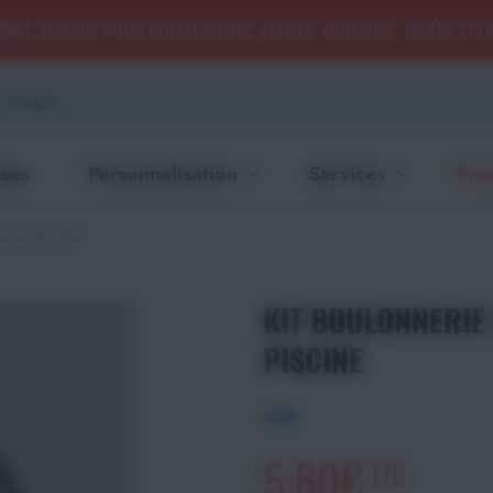
RIEL SPORTIF POUR COLLECTIVITÉS, ÉCOLES, COLLÈGES, LYCÉES ET 
ses
Personnalisation
Services
Pro
SEVA PISCINE
KIT BOULONNERIE
PISCINE
5,60€
TTC