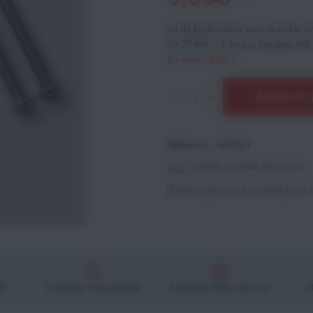
Kit de boulonnerie pour marche. Kit
TH 70 M8 + 2 écrous borgnes M8 +
En savoir plus
Ajouter au 
Référence :
NA0101
Expédié par Stade Record 2.0
Télécharger la fiche produit
Voir l
4h
Contacter notre équipe
Paiement 100% sécurisé
M