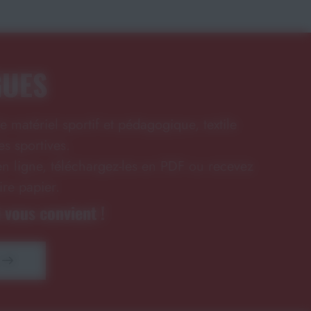
GUES
e matériel sportif et pédagogique, textile
s sportives.
n ligne, téléchargez-les en PDF ou recevez
ire papier.
 vous convient !