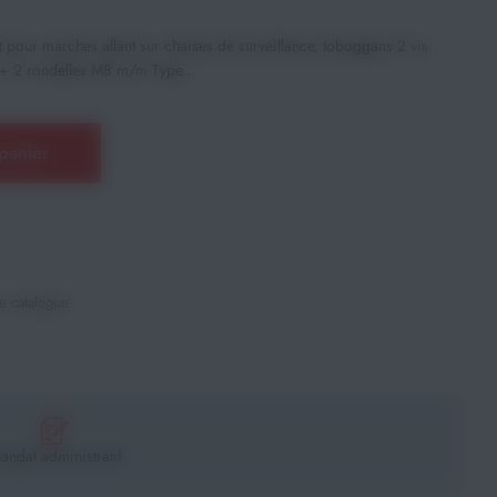
 pour marches allant sur chaises de surveillance, toboggans 2 vis
 2 rondelles M8 m/m Type...
panier
e catalogue
andat administratif