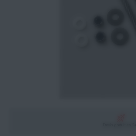
Athlétisme
Sports de Combats
Sport Outdoor
Eveil, Jeux et Motricité
Sports aquatiques
Récompenses sportives
Textile & Bagagerie
Handisport & Sport adapté
Devis gratuit en 2