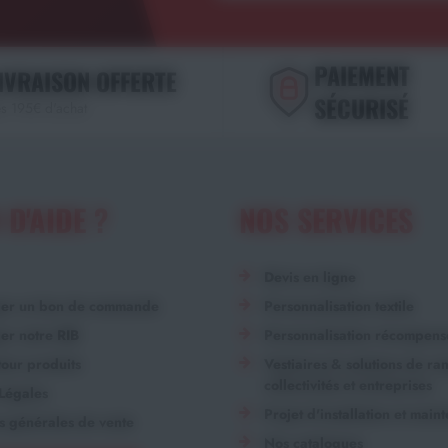
PAIEMENT
IVRAISON OFFERTE
SÉCURISÉ
s 195€ d'achat
 D'AIDE ?
NOS SERVICES
Devis en ligne
ger un bon de commande
Personnalisation textile
er notre RIB
Personnalisation récompens
our produits
Vestiaires & solutions de r
collectivités et entreprises
Légales
Projet d'installation et main
s générales de vente
Nos catalogues