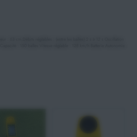
r : 63 cm.Débits réglables : (entre les balles) 2 s à 12 s Oscillation
 Capacité : 150 balles Vitesse réglable : 128 km/h Batterie Autonomie :