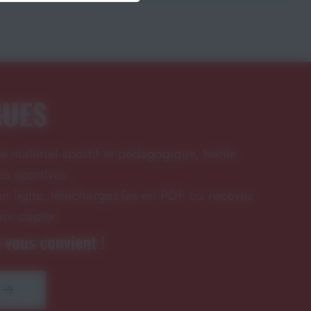
GUES
e matériel sportif et pédagogique, textile
s sportives.
n ligne, téléchargez-les en PDF ou recevez
ire papier.
 vous convient !