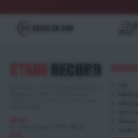
L
DEVIS EN 24H
dè
BESOIN
FAQ
Retrouvez tout le matériel sportif et pédagogique à
destination des Clubs, Collectivités, Lycées,
Téléchar
Collèges, Écoles et Associations de France avec
Télécharg
STADE RECORD.
SAV & ret
Adresse :
Mentions 
21 rue Henri Becquerel - 77500 CHELLES
Condition
Email :