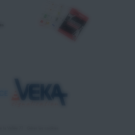
es
la Vallée 77 •
Gérer les cookies