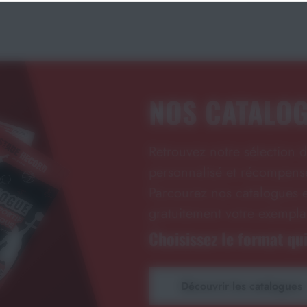
NOS CATALO
Retrouvez notre sélection d
personnalisé et récompense
Parcourez nos catalogues e
gratuitement votre exempla
Choisissez le format qui
Découvrir les catalogues