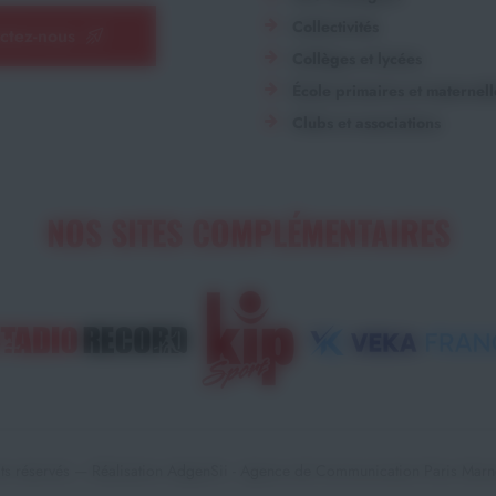
Collectivités
ctez-nous
Collèges et lycées
École primaires et maternell
Clubs et associations
NOS SITES COMPLÉMENTAIRES
ts réservés — Réalisation
AdgenSii
- Agence de Communication Paris Marne 