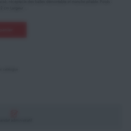
 aisé, réceptacle des balles démontable et manche pliable. Poids :
2 cm Largeur :...
panier
e catalogue
andat administratif