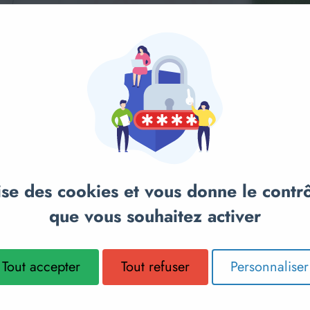
TEST
anier
COLAIRE
Ajou
TREPIED 
SPORTBE
lise des cookies et vous donne le contr
que vous souhaitez activer
Tout accepter
Tout refuser
Personnaliser
34,90€
Sur demande