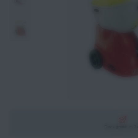
Athlétisme
Sports de Combats
Sport Outdoor
Eveil, Jeux et Motricité
Sports aquatiques
Récompenses sportives
Textile & Bagagerie
Handisport & Sport adapté
Devis gratuit en 2