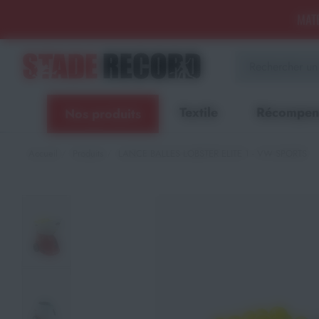
Panneau de gestion des cookies
MATÉ
Aménagement sportif
extérieur - Terrains, Stades,
Aires de jeux
Textile
Récompen
Nos produits
Aménagement sportif
intérieur - Gymnases, salles
spécialisées, locaux
Accueil
Produits
LANCE BALLES LOBSTER ELITE 1 - VW SPORTS
Equipements Multisports
Sports Collectifs
Sports de Raquettes
Gymnastique
Musculation & Fitness