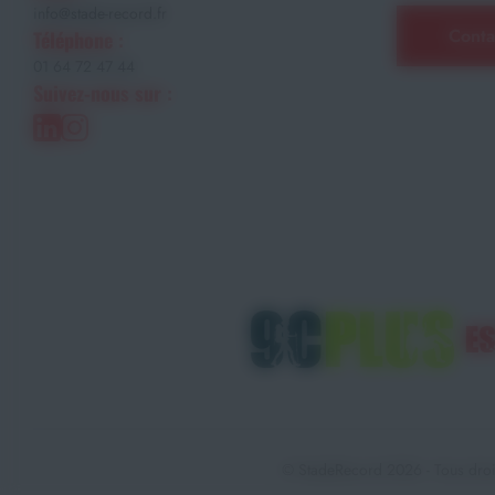
info@stade-record.fr
Conta
Téléphone :
01 64 72 47 44
Suivez-nous sur :
© StadeRecord 2026 - Tous droi