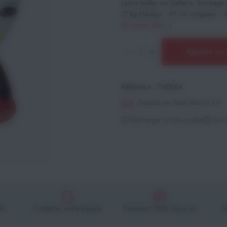
Lance balles sur batterie. Stockage
17 kg Hauteur : 49 cm Longueur : 4
En savoir plus
Ajouter au 
Référence :
TN0064
Expédié par Stade Record 2.0
Télécharger la fiche produit
Voir l
4h
Contacter notre équipe
Paiement 100% sécurisé
M