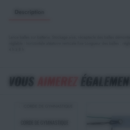
Description
Lance balles sur batterie. Stockage aisé, réceptacle des balles démonta
réglable : horizontale aléatoire verticale fixe Longueur des balles : 
4 h à 8 h
VOUS
AIMEREZ
ÉGALEMEN
Choisir une option
CORDE DE GYMNASTIQUE