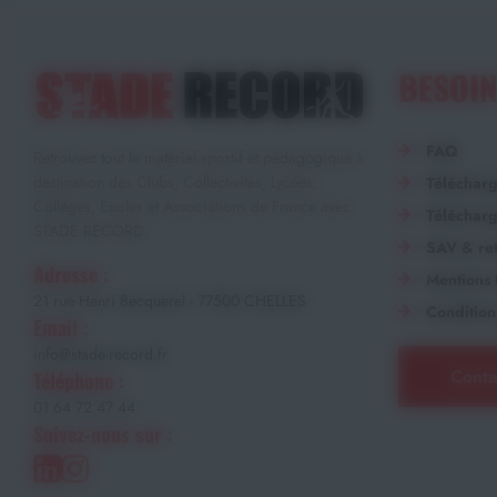
BESOIN
FAQ
Retrouvez tout le matériel sportif et pédagogique à
destination des Clubs, Collectivités, Lycées,
Téléchar
Collèges, Écoles et Associations de France avec
Télécharg
STADE RECORD.
SAV & ret
Adresse :
Mentions 
21 rue Henri Becquerel - 77500 CHELLES
Condition
Email :
info@stade-record.fr
Conta
Téléphone :
01 64 72 47 44
Suivez-nous sur :