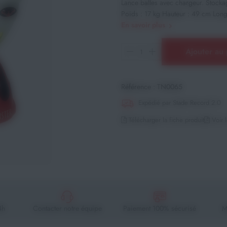
Lance balles avec chargeur. Stocka
Poids : 17 kg Hauteur : 49 cm Long
En savoir plus
Ajouter au 
Référence :
TN0065
Expédié par Stade Record 2.0
Télécharger la fiche produit
Voir l
4h
Contacter notre équipe
Paiement 100% sécurisé
M