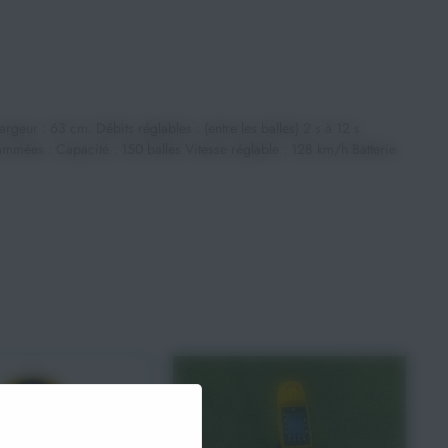
eur : 63 cm. Débits réglables : (entre les balles) 2 s à 12 s
rammées : Capacité : 150 balles Vitesse réglable : 128 km/h Batterie