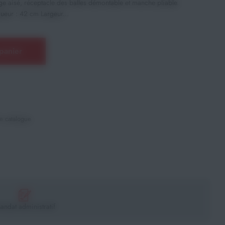
ge aisé, réceptacle des balles démontable et manche pliable.
ueur : 42 cm Largeur...
panier
e catalogue
andat administratif