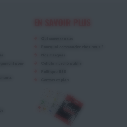
EN SAVOIR PLUS
Qui sommes-nous
Pourquoi commander chez nous ?
es
Nos marques
angement pour
Cellule marché public
Politique RSE
tenance
Contact et plan
es