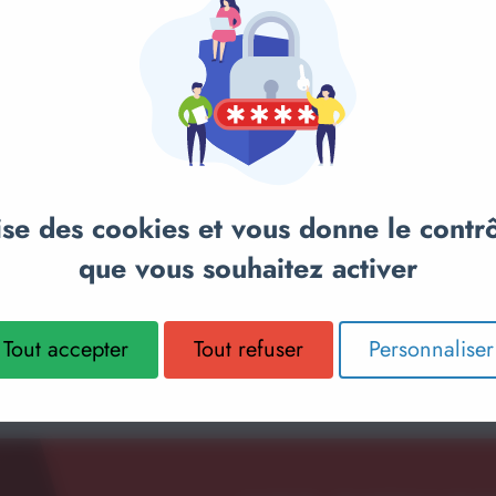
TEST
anier
COLAIRE
Ajou
KIT COMP
lise des cookies et vous donne le contr
PRO
que vous souhaitez activer
34,90€
Sur demande
Tout accepter
Tout refuser
Personnaliser