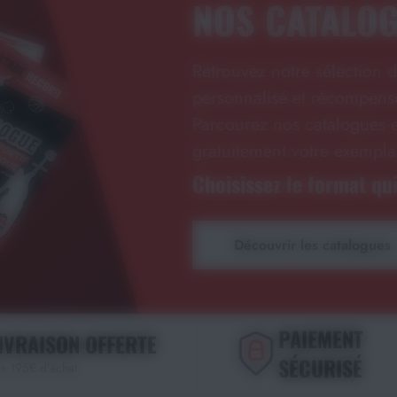
NOS CATALO
Retrouvez notre sélection d
personnalisé et récompense
Parcourez nos catalogues e
gratuitement votre exempla
Choisissez le format qui
Découvrir les catalogues
PAIEMENT
IVRAISON OFFERTE
SÉCURISÉ
s 195€ d'achat