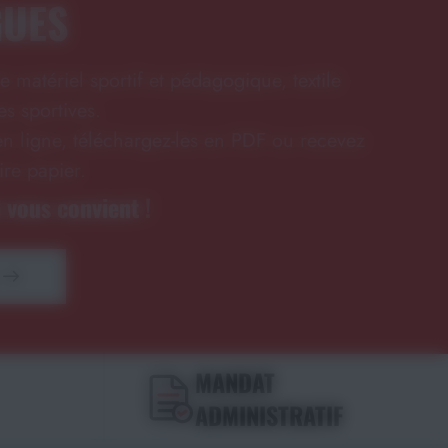
GUES
e matériel sportif et pédagogique, textile
s sportives.
n ligne, téléchargez-les en PDF ou recevez
ire papier.
 vous convient !
MANDAT
ADMINISTRATIF