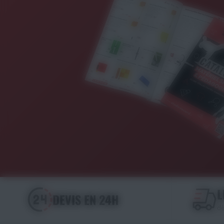
L
DEVIS EN 24H
dè