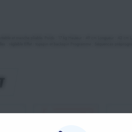
table et manche pliable. Poids : 17 kg Hauteur : 49 cm Longueur : 42 cm Larg
 balles : réglable Effet : topspin et backspin Programme : Séquences préprog
T