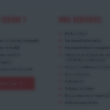
 D'AIDE ?
NOS SERVICES
Devis en ligne
ger un bon de commande
Personnalisation textile
er notre RIB
Personnalisation récompens
our produits
Vestiaires & solutions de r
collectivités et entreprises
Légales
Projet d'installation et main
s générales de vente
Nos catalogues
Collectivités
ctez-nous
Collèges et lycées
École primaires et maternell
Clubs et associations