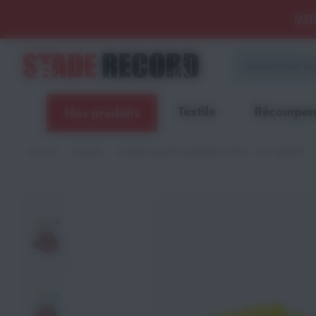
Panneau de gestion des cookies
MATÉ
Aménagement sportif
extérieur - Terrains, Stades,
Aires de jeux
Textile
Récompen
Nos produits
Aménagement sportif
intérieur - Gymnases, salles
spécialisées, locaux
Accueil
Produits
LANCE BALLES LOBSTER ELITE 3 - VW SPORTS
Equipements Multisports
Sports Collectifs
Sports de Raquettes
Gymnastique
Musculation & Fitness