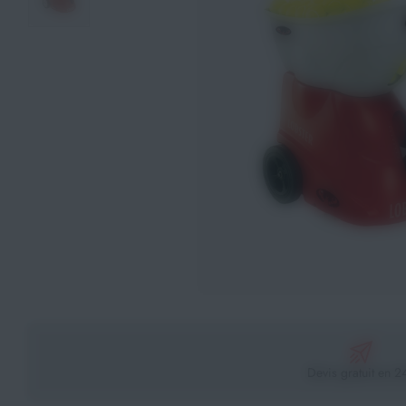
Athlétisme
Sports de Combats
Sport Outdoor
Eveil, Jeux et Motricité
Sports aquatiques
Récompenses sportives
Textile & Bagagerie
Handisport & Sport adapté
Devis gratuit en 2