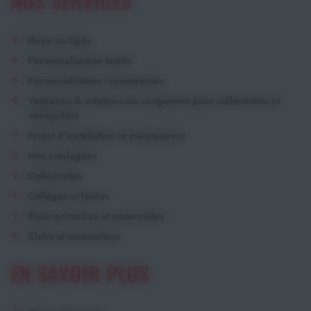
NOS SERVICES
Devis en ligne
Personnalisation textile
Personnalisation récompenses
Vestiaires & solutions de rangement pour collectivités et
entreprises
Projet d'installation et maintenance
Nos catalogues
Collectivités
Collèges et lycées
École primaires et maternelles
Clubs et associations
EN SAVOIR PLUS