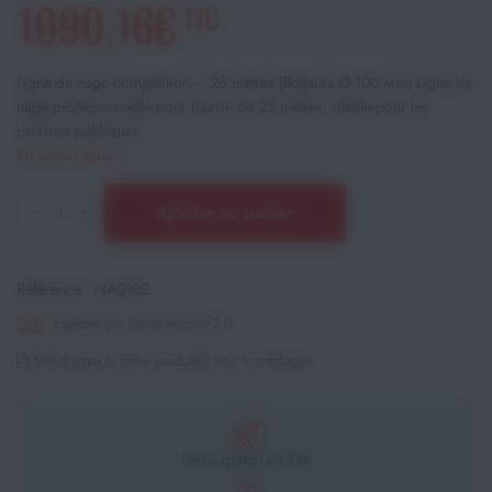
1090,16€
TTC
Ligne de nage compétition – 25 mètres (flotteurs Ø 100 mm) Ligne de
nage professionnelle pour bassin de 25 mètres, idéale pour les
piscines publiques,...
En savoir plus
Ajouter au panier
Référence :
NA0102
Expédié par Stade Record 2.0
Télécharger la fiche produit
Voir le catalogue
Devis gratuit en 24h