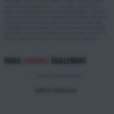
bleu) Câble : câble inox gainé Tendeur : tendeur manuel inox avec
système de verrouillage Fixations : mousquetons inox AISI 316 +
tendeur à cliquet Prête à poser, livrée montée Avantages : Convient
pour entraînement intensif et compétitions locales Bonne réduction de
la houle et des turbulences Durable en milieu chloré ou eau salée
Compatible avec nos potelets inox 316L avec anneau d’accrochage
Applications : Piscines publiques & collectives Bassins intérieurs ou
extérieurs Séparation de lignes ou zones d’activités aquatiques
VOUS
AIMEREZ
ÉGALEMENT
Choisir une option
CORDE DE GYMNASTIQUE