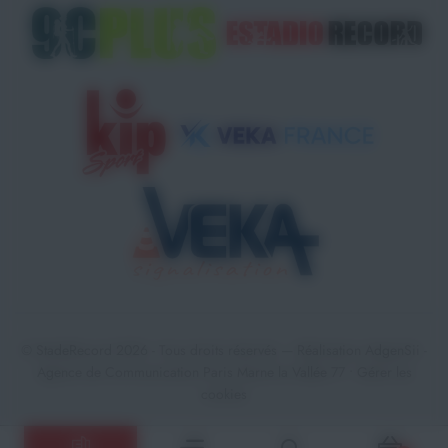
© StadeRecord 2026 - Tous droits réservés — Réalisation
AdgenSii
-
Agence de Communication Paris Marne la Vallée 77 •
Gérer les
cookies