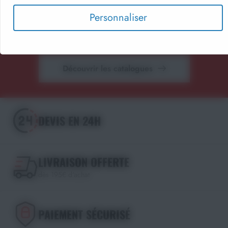
Parcourez nos catalogues en ligne, téléchargez-les en PDF
Personnaliser
ou recevez gratuitement votre exemplaire papier.
Choisissez le format qui vous convient !
Découvrir les catalogues
DEVIS EN 24H
LIVRAISON OFFERTE
dès 195€ d'achat
PAIEMENT SÉCURISÉ