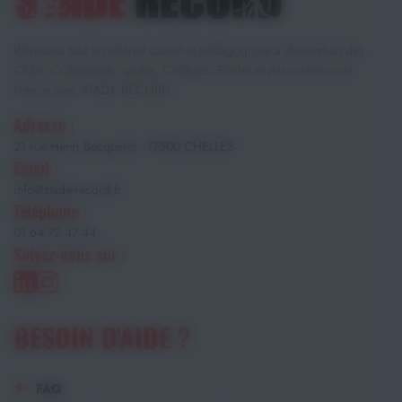
Retrouvez tout le matériel sportif et pédagogique à destination des
Clubs, Collectivités, Lycées, Collèges, Écoles et Associations de
France avec STADE RECORD.
Adresse :
21 rue Henri Becquerel - 77500 CHELLES
Email :
info@stade-record.fr
Téléphone :
01 64 72 47 44
Suivez-nous sur :
BESOIN D'AIDE ?
FAQ