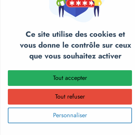
Ce site utilise des cookies et
NOS CATALOGUES
vous donne le contrôle sur ceux
que vous souhaitez activer
Retrouvez notre sélection de matériel sportif et
pédagogique, textile personnalisé et récompenses
sportives.
Tout accepter
Parcourez nos catalogues en ligne, téléchargez-les en PDF
ou recevez gratuitement votre exemplaire papier.
Choisissez le format qui vous convient !
Tout refuser
Personnaliser
Découvrir les catalogues