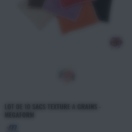
Athlétisme
Sports de Combats
Sport Outdoor
Eveil, Jeux et Motricité
Sports aquatiques
Récompenses sportives
Textile & Bagagerie
LOT DE 10 SACS TEXTURE A GRAINS -
MEGAFORM
Handisport & Sport adapté