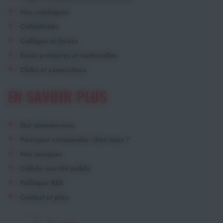
Nos catalogues
Collectivités
Collèges et lycées
École primaires et maternelles
Clubs et associations
EN SAVOIR PLUS
Qui sommes-nous
Pourquoi commander chez nous ?
Nos marques
Cellule marché public
Politique RSE
Contact et plan