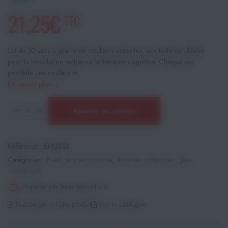
21,25€
TTC
Lot de 10 sacs à grains de couleurs assorties, aux textures idéales
pour la stimulation tactile ou la thérapie cognitive. Chaque sac
possède une couleur et...
En savoir plus
Ajouter au panier
Référence :
EM0352
Catégories :
Eveil, Jeux et Motricité
,
Activités collectives
,
Jeux
coopératifs
Expédié par Stade Record 2.0
Télécharger la fiche produit
Voir le catalogue