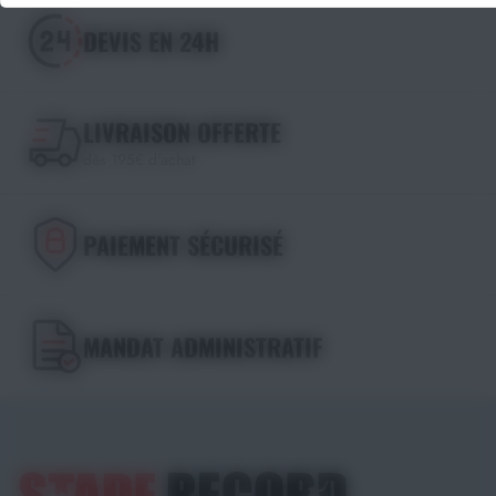
DEVIS EN 24H
LIVRAISON OFFERTE
dès 195€ d'achat
PAIEMENT SÉCURISÉ
MANDAT ADMINISTRATIF