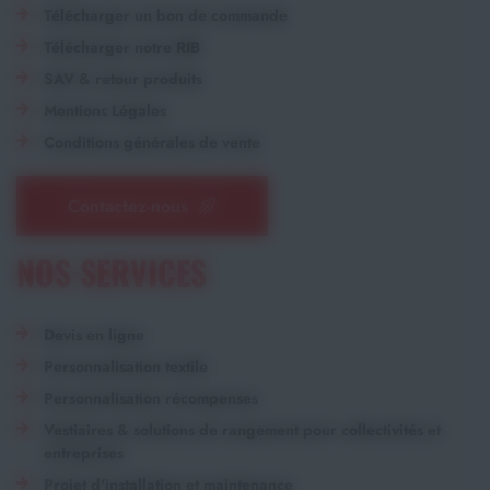
Télécharger un bon de commande
Télécharger notre RIB
SAV & retour produits
Mentions Légales
Conditions générales de vente
Contactez-nous
NOS SERVICES
Devis en ligne
Personnalisation textile
Personnalisation récompenses
Vestiaires & solutions de rangement pour collectivités et
entreprises
Projet d'installation et maintenance