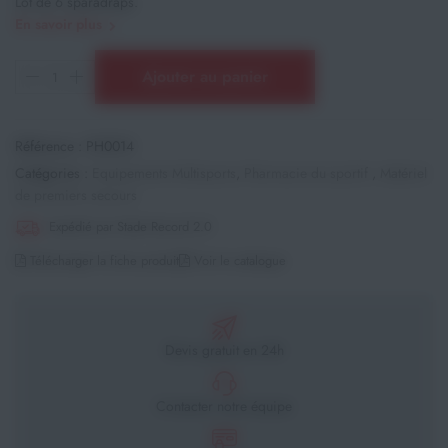
Lot de 6 sparadraps.
En savoir plus
Ajouter au panier
Référence :
PH0014
Catégories :
Equipements Multisports
,
Pharmacie du sportif
,
Matériel
de premiers secours
Expédié par Stade Record 2.0
Télécharger la fiche produit
Voir le catalogue
Devis gratuit en 24h
Contacter notre équipe