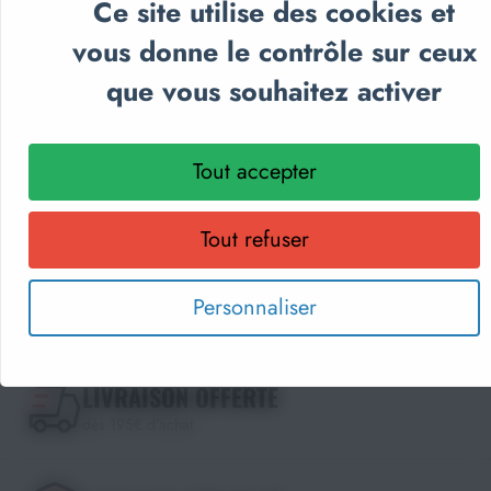
Ce site utilise des cookies et
pédagogique, textile personnalisé et récompenses
sportives.
vous donne le contrôle sur ceux
Parcourez nos catalogues en ligne, téléchargez-les en PDF
que vous souhaitez activer
ou recevez gratuitement votre exemplaire papier.
Choisissez le format qui vous convient !
Tout accepter
Découvrir les catalogues
Tout refuser
DEVIS EN 24H
Personnaliser
LIVRAISON OFFERTE
dès 195€ d'achat