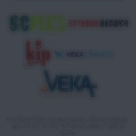
© StadeRecord 2026 - Tous droits réservés — Réalisation
AdgenSii
-
Agence de Communication Paris Marne la Vallée 77 •
Gérer les
cookies