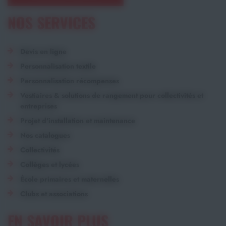
NOS SERVICES
Devis en ligne
Personnalisation textile
Personnalisation récompenses
Vestiaires & solutions de rangement pour collectivités et
entreprises
Projet d'installation et maintenance
Nos catalogues
Collectivités
Collèges et lycées
École primaires et maternelles
Clubs et associations
EN SAVOIR PLUS