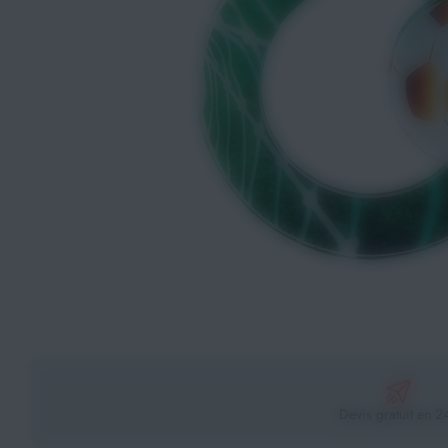
Athlétisme
Sports de Combats
Sport Outdoor
Eveil, Jeux et Motricité
Sports aquatiques
Récompenses sportives
Textile & Bagagerie
Handisport & Sport adapté
Devis gratuit en 2