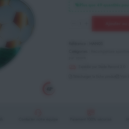
Plus que
49
quantités pour
Ajouter au 
Référence :
MAN05
Catégories :
Récompenses sportiv
par sports
Expédié par Stade Record 2.0
Télécharger la fiche produit
Voir l
4h
Contacter notre équipe
Paiement 100% sécurisé
M