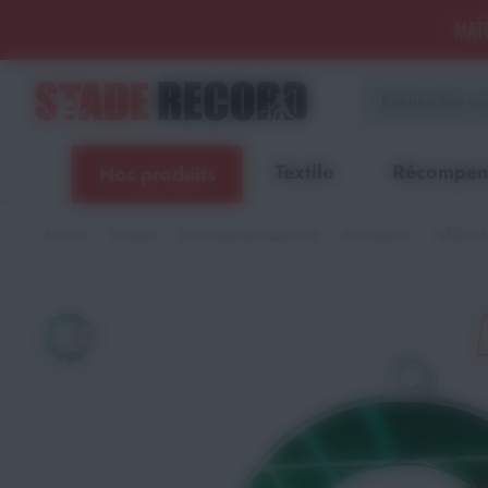
Panneau de gestion des cookies
MATÉ
Aménagement sportif
extérieur - Terrains, Stades,
Aires de jeux
Textile
Récompen
Nos produits
Aménagement sportif
intérieur - Gymnases, salles
spécialisées, locaux
Accueil
Produits
Récompenses sportives
Accessoires
MÉDAILL
Equipements Multisports
Sports Collectifs
Sports de Raquettes
Gymnastique
Musculation & Fitness