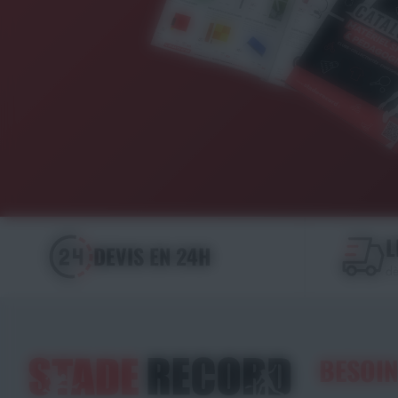
L
DEVIS EN 24H
dè
BESOIN