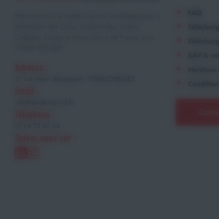
FAQ
Retrouvez tout le matériel sportif et pédagogique à
destination des Clubs, Collectivités, Lycées,
Téléchar
Collèges, Écoles et Associations de France avec
Télécharg
STADE RECORD.
SAV & ret
Adresse :
Mentions 
21 rue Henri Becquerel - 77500 CHELLES
Condition
Email :
info@stade-record.fr
Conta
Téléphone :
01 64 72 47 44
Suivez-nous sur :