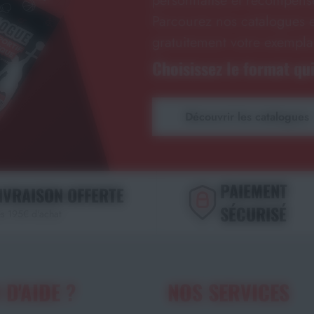
personnalisé et récompense
Parcourez nos catalogues e
gratuitement votre exempla
Choisissez le format qui
Découvrir les catalogues
PAIEMENT
IVRAISON OFFERTE
SÉCURISÉ
s 195€ d'achat
 D'AIDE ?
NOS SERVICES