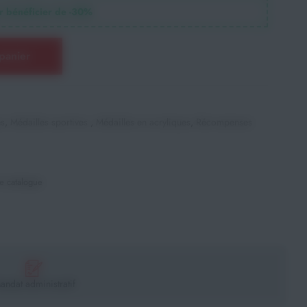
 bénéficier de -
30
%
panier
es
,
Médailles sportives
,
Médailles en acryliques
,
Récompenses
e catalogue
andat administratif