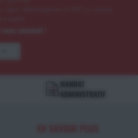
s sportives.
n ligne, téléchargez-les en PDF ou recevez
ire papier.
 vous convient !
MANDAT
ADMINISTRATIF
EN SAVOIR PLUS