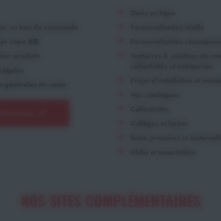
Devis en ligne
ger un bon de commande
Personnalisation textile
er notre RIB
Personnalisation récompens
our produits
Vestiaires & solutions de r
collectivités et entreprises
Légales
Projet d'installation et main
s générales de vente
Nos catalogues
Collectivités
ctez-nous
Collèges et lycées
École primaires et maternell
Clubs et associations
NOS SITES COMPLÉMENTAIRES