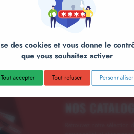
anier
Ajouter au panier
Ajou
T -
PORTE-CLEFS ARGENT JUDO
PORTE-CL
- M974
M975
lise des cookies et vous donne le contr
2,50€
3,10€
que vous souhaitez activer
Tout accepter
Tout refuser
Personnaliser
NOS CATALO
Retrouvez notre sélection d