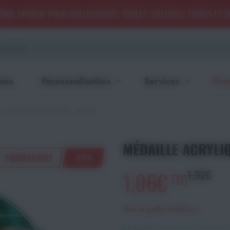
RIEL SPORTIF POUR COLLECTIVITÉS, ÉCOLES, COLLÈGES, LYCÉES ET 
ses
Personnalisation
Services
Pro
E ACRYLIQUE FOOTBALL 50 MM
MÉDAILLE ACRYLI
PROMOTIONS
-20%
1,06€
1,32€
TTC
Voir la grille tarifaire