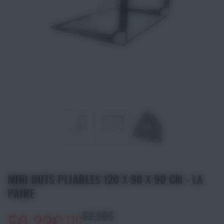
Athlétisme
Sports de Combats
Sport Outdoor
Eveil, Jeux et Motricité
Sports aquatiques
Récompenses sportives
Textile & Bagagerie
MINI BUTS PLIABLES 120 X 90 X 90 CM - LA
PAIRE
Handisport & Sport adapté
50,33€
62,90€
TTC