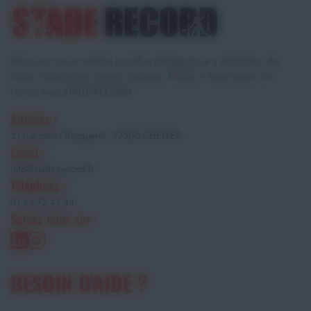
Retrouvez tout le matériel sportif et pédagogique à destination des
Clubs, Collectivités, Lycées, Collèges, Écoles et Associations de
France avec STADE RECORD.
Adresse :
21 rue Henri Becquerel - 77500 CHELLES
Email :
info@stade-record.fr
Téléphone :
01 64 72 47 44
Suivez-nous sur :
BESOIN D'AIDE ?