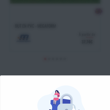
Choisir une option
BUT EN PVC - MEGAFORM
À partir de
37,74€