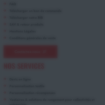
FAQ
Télécharger un bon de commande
Télécharger notre RIB
SAV & retour produits
Mentions Légales
Conditions générales de vente
Contactez-nous
NOS SERVICES
Devis en ligne
Personnalisation textile
Personnalisation récompenses
Vestiaires & solutions de rangement pour collectivités et
entreprises