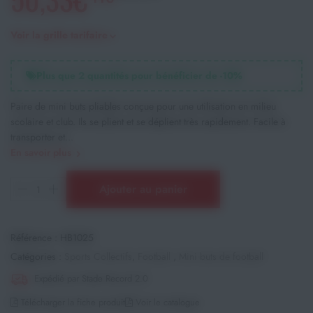
Voir la grille tarifaire
Plus que
2
quantités pour bénéficier de -
10
%
Paire de mini buts pliables conçue pour une utilisation en milieu
scolaire et club. Ils se plient et se déplient très rapidement. Facile à
transporter et...
En savoir plus
Ajouter au panier
Référence :
HB1025
Catégories :
Sports Collectifs
,
Football
,
Mini buts de football
Expédié par Stade Record 2.0
Télécharger la fiche produit
Voir le catalogue