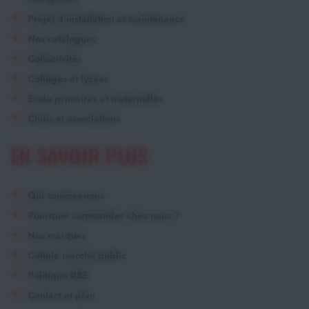
Projet d'installation et maintenance
Nos catalogues
Collectivités
Collèges et lycées
École primaires et maternelles
Clubs et associations
EN SAVOIR PLUS
Qui sommes-nous
Pourquoi commander chez nous ?
Nos marques
Cellule marché public
Politique RSE
Contact et plan