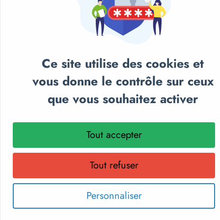
Ce site utilise des cookies et
vous donne le contrôle sur ceux
NOS CATALOGUES
que vous souhaitez activer
Retrouvez notre sélection de matériel sportif et
pédagogique, textile personnalisé et récompenses
sportives.
Tout accepter
Parcourez nos catalogues en ligne, téléchargez-les en PDF
ou recevez gratuitement votre exemplaire papier.
Tout refuser
Choisissez le format qui vous convient !
Personnaliser
Découvrir les catalogues