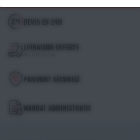
DEVIS EN 24H
LIVRAISON OFFERTE
dès 195€ d'achat
PAIEMENT SÉCURISÉ
MANDAT ADMINISTRATIF