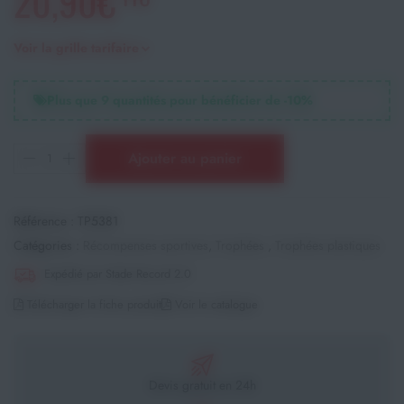
20,90€
Voir la grille tarifaire
Plus que
9
quantités pour bénéficier de -
10
%
Ajouter au panier
Référence :
TP5381
Catégories :
Récompenses sportives
,
Trophées
,
Trophées plastiques
Expédié par Stade Record 2.0
Télécharger la fiche produit
Voir le catalogue
Devis gratuit en 24h