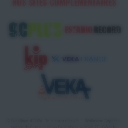
NOS SITES COMPLÉMENTAIRES
© StadeRecord 2026 - Tous droits réservés — Réalisation
AdgenSii
-
Agence de Communication Paris Marne la Vallée 77 •
Gérer les