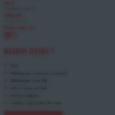
Email :
info@stade-record.fr
Téléphone :
01 64 72 47 44
Suivez-nous sur :
BESOIN D'AIDE ?
FAQ
Télécharger un bon de commande
Télécharger notre RIB
SAV & retour produits
Mentions Légales
Conditions générales de vente