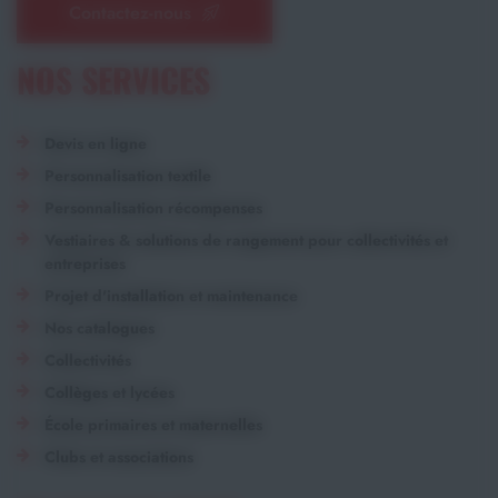
Contactez-nous
NOS SERVICES
Devis en ligne
Personnalisation textile
Personnalisation récompenses
Vestiaires & solutions de rangement pour collectivités et
entreprises
Projet d'installation et maintenance
Nos catalogues
Collectivités
Collèges et lycées
École primaires et maternelles
Clubs et associations