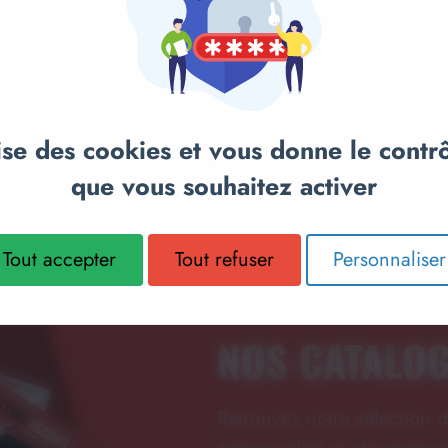
anier
Ajouter au panier
Ajou
T -
PORTE-CLEFS ARGENT JUDO
PORTE-CL
- M974
M975
lise des cookies et vous donne le contr
2,50€
3,10€
que vous souhaitez activer
Tout accepter
Tout refuser
Personnaliser
NOS CATALO
Retrouvez notre sélection d