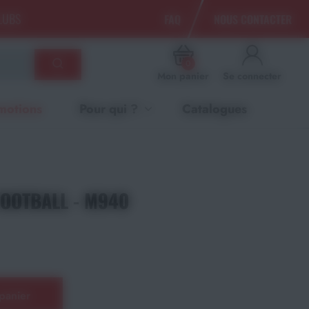
CLUBS
FAQ
NOUS CONTACTER
0
Mon panier
Se connecter
motions
Pour qui ?
Catalogues
FOOTBALL - M940
panier