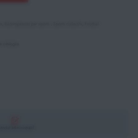
es
,
Récompenses par sports
,
Sports collectifs
,
Football
e catalogue
andat administratif