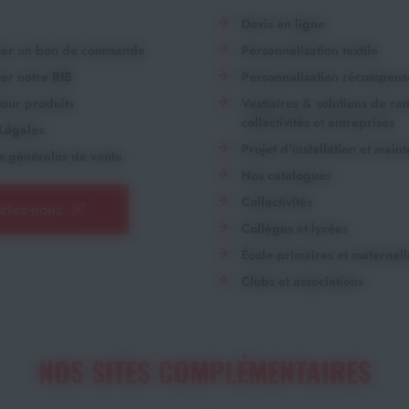
Devis en ligne
ger un bon de commande
Personnalisation textile
er notre RIB
Personnalisation récompens
our produits
Vestiaires & solutions de r
collectivités et entreprises
Légales
Projet d'installation et main
s générales de vente
Nos catalogues
Collectivités
ctez-nous
Collèges et lycées
École primaires et maternell
Clubs et associations
NOS SITES COMPLÉMENTAIRES