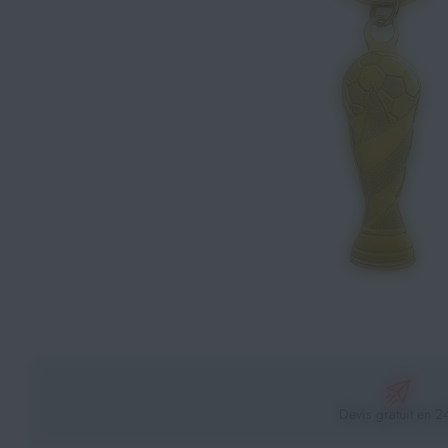
Athlétisme
Sports de Combats
Sport Outdoor
Eveil, Jeux et Motricité
Sports aquatiques
Récompenses sportives
Textile & Bagagerie
Handisport & Sport adapté
Devis gratuit en 2