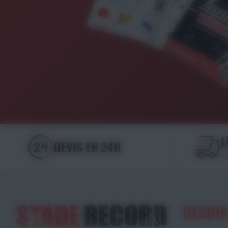
L
DEVIS EN 24H
dè
BESOIN