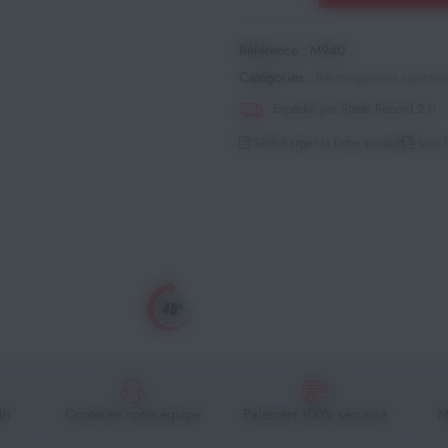
Référence :
M940
Catégories :
Récompenses sportiv
Expédié par Stade Record 2.0
Télécharger la fiche produit
Voir l
4h
Contacter notre équipe
Paiement 100% sécurisé
M