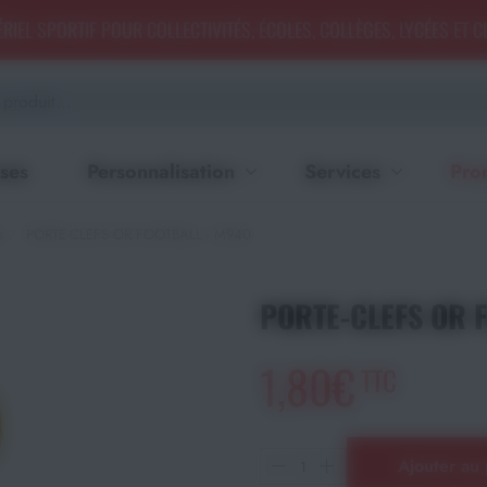
RIEL SPORTIF POUR COLLECTIVITÉS, ÉCOLES, COLLÈGES, LYCÉES ET 
ses
Personnalisation
Services
Pro
s
PORTE-CLEFS OR FOOTBALL - M940
PORTE-CLEFS OR 
1,80€
TTC
Ajouter au 