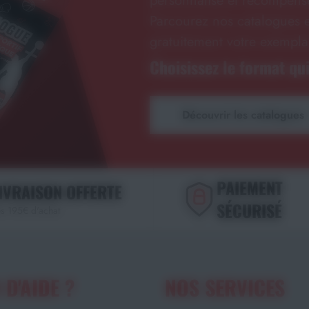
personnalisé et récompense
Parcourez nos catalogues e
gratuitement votre exempla
Choisissez le format qui
Découvrir les catalogues
PAIEMENT
IVRAISON OFFERTE
SÉCURISÉ
s 195€ d'achat
 D'AIDE ?
NOS SERVICES