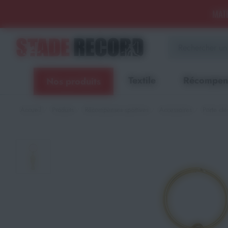
Panneau de gestion des cookies
MATÉ
Aménagement sportif
extérieur - Terrains, Stades,
Aires de jeux
Textile
Récompen
Nos produits
Aménagement sportif
intérieur - Gymnases, salles
spécialisées, locaux
Accueil
Produits
Récompenses sportives
Accessoires
Porte clé
Equipements Multisports
Sports Collectifs
Sports de Raquettes
Gymnastique
Musculation & Fitness