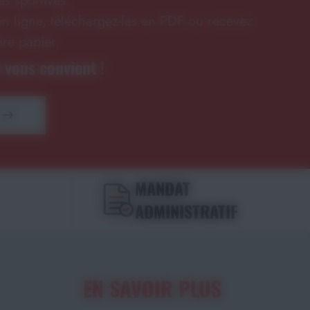
s sportives.
n ligne, téléchargez-les en PDF ou recevez
ire papier.
 vous convient !
MANDAT
ADMINISTRATIF
EN SAVOIR PLUS