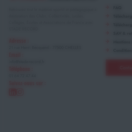
FAQ
Retrouvez tout le matériel sportif et pédagogique à
destination des Clubs, Collectivités, Lycées,
Téléchar
Collèges, Écoles et Associations de France avec
Télécharg
STADE RECORD.
SAV & ret
Adresse :
Mentions 
21 rue Henri Becquerel - 77500 CHELLES
Condition
Email :
info@stade-record.fr
Conta
Téléphone :
01 64 72 47 44
Suivez-nous sur :