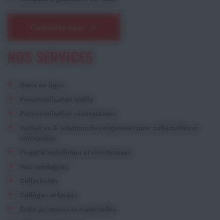
Contactez-nous
NOS SERVICES
Devis en ligne
Personnalisation textile
Personnalisation récompenses
Vestiaires & solutions de rangement pour collectivités et
entreprises
Projet d'installation et maintenance
Nos catalogues
Collectivités
Collèges et lycées
École primaires et maternelles