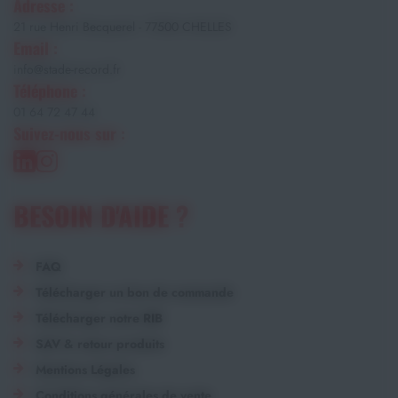
Adresse :
21 rue Henri Becquerel - 77500 CHELLES
Email :
info@stade-record.fr
Téléphone :
01 64 72 47 44
Suivez-nous sur :
BESOIN D'AIDE ?
FAQ
Télécharger un bon de commande
Télécharger notre RIB
SAV & retour produits
Mentions Légales
Conditions générales de vente