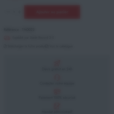
Ajouter au panier
Référence :
TN0022
Expédié par Stade Record 2.0
Télécharger la fiche produit
Voir le catalogue
Devis gratuit en 24h
Contacter notre équipe
Paiement 100% sécurisé
Mandat administratif