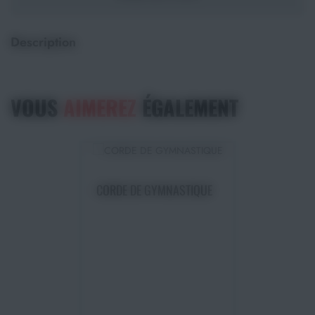
Description
VOUS
AIMEREZ
ÉGALEMENT
Choisir une option
CORDE DE GYMNASTIQUE