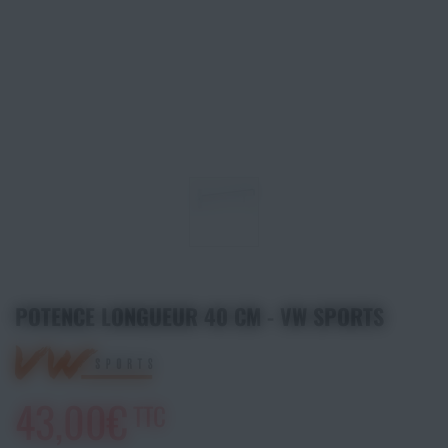
Athlétisme
Sports de Combats
Sport Outdoor
Eveil, Jeux et Motricité
Sports aquatiques
Récompenses sportives
POTENCE LONGUEUR 40 CM - VW SPORTS
Textile & Bagagerie
Handisport & Sport adapté
43,00€
TTC