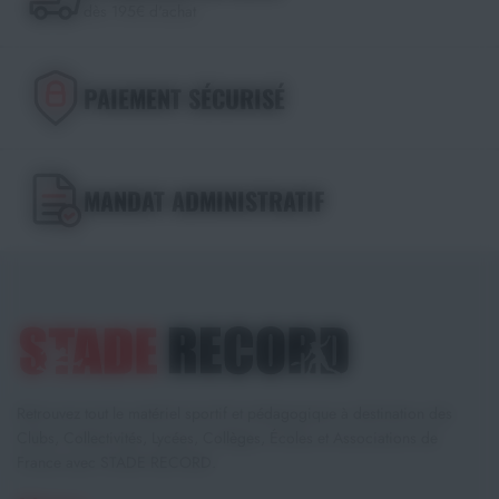
dès 195€ d'achat
PAIEMENT SÉCURISÉ
MANDAT ADMINISTRATIF
Retrouvez tout le matériel sportif et pédagogique à destination des
Clubs, Collectivités, Lycées, Collèges, Écoles et Associations de
France avec STADE RECORD.