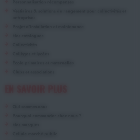
Personnalisation récompenses
Vestiaires & solutions de rangement pour collectivités et
entreprises
Projet d'installation et maintenance
Nos catalogues
Collectivités
Collèges et lycées
École primaires et maternelles
Clubs et associations
EN SAVOIR PLUS
Qui sommes-nous
Pourquoi commander chez nous ?
Nos marques
Cellule marché public