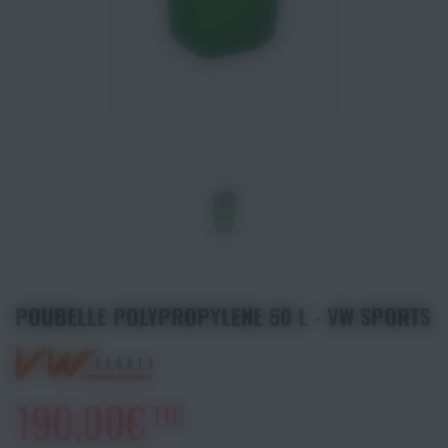
Athlétisme
Sports de Combats
Sport Outdoor
Eveil, Jeux et Motricité
Sports aquatiques
Récompenses sportives
POUBELLE POLYPROPYLENE 50 L - VW SPORTS
Textile & Bagagerie
Handisport & Sport adapté
190,00€
TTC