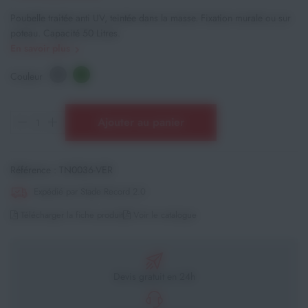
Poubelle traitée anti UV, teintée dans la masse. Fixation murale ou sur
poteau. Capacité 50 Litres.
En savoir plus
Couleur
Ajouter au panier
Référence :
TN0036-VER
Expédié par Stade Record 2.0
Télécharger la fiche produit
Voir le catalogue
Devis gratuit en 24h