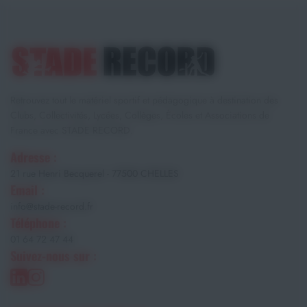
Retrouvez tout le matériel sportif et pédagogique à destination des
Clubs, Collectivités, Lycées, Collèges, Écoles et Associations de
France avec STADE RECORD.
Adresse :
21 rue Henri Becquerel - 77500 CHELLES
Email :
info@stade-record.fr
Téléphone :
01 64 72 47 44
Suivez-nous sur :