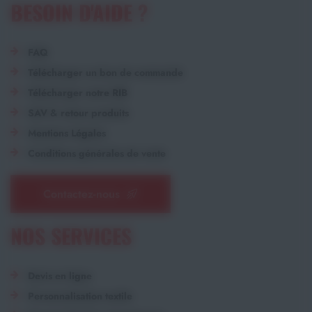
BESOIN D'AIDE ?
FAQ
Télécharger un bon de commande
Télécharger notre RIB
SAV & retour produits
Mentions Légales
Conditions générales de vente
Contactez-nous
NOS SERVICES
Devis en ligne
Personnalisation textile