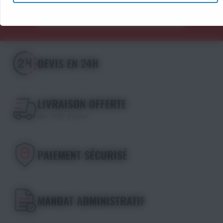
Découvrir les catalogues
DEVIS EN 24H
LIVRAISON OFFERTE
dès 195€ d'achat
PAIEMENT SÉCURISÉ
MANDAT ADMINISTRATIF