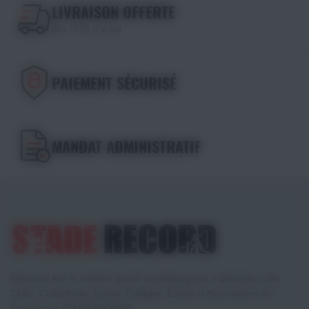
LIVRAISON OFFERTE
dès 195€ d'achat
PAIEMENT SÉCURISÉ
MANDAT ADMINISTRATIF
Retrouvez tout le matériel sportif et pédagogique à destination des
Clubs, Collectivités, Lycées, Collèges, Écoles et Associations de
France avec STADE RECORD.