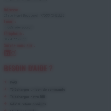
Adresse :
21 rue Henri Becquerel - 77500 CHELLES
Email :
info@stade-record.fr
Téléphone :
01 64 72 47 44
Suivez-nous sur :
BESOIN D'AIDE ?
FAQ
Télécharger un bon de commande
Télécharger notre RIB
SAV & retour produits
Mentions Légales