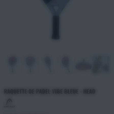
Athlétisme
Sports de Combats
Sport Outdoor
Eveil, Jeux et Motricité
Sports aquatiques
Récompenses sportives
Textile & Bagagerie
RAQUETTE DE PADEL VIBE BLEUE - HEAD
Handisport & Sport adapté