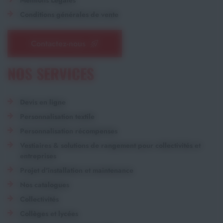
Conditions générales de vente
Contactez-nous
NOS SERVICES
Devis en ligne
Personnalisation textile
Personnalisation récompenses
Vestiaires & solutions de rangement pour collectivités et
entreprises
Projet d'installation et maintenance
Nos catalogues
Collectivités
Collèges et lycées