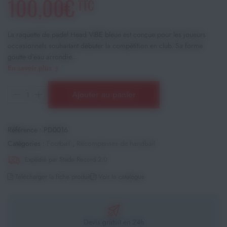
100,00€
TTC
La raquette de padel Head VIBE bleue est conçue pour les joueurs
occasionnels souhaitant débuter la compétition en club. Sa forme
goutte d’eau arrondie...
En savoir plus
Ajouter au panier
Référence :
PD0016
Catégories :
Football
,
Récompenses de handball
Expédié par Stade Record 2.0
Télécharger la fiche produit
Voir le catalogue
Devis gratuit en 24h