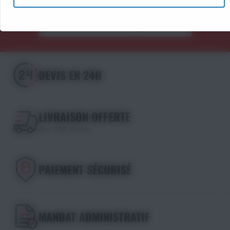
Découvrir les catalogues
DEVIS EN 24H
LIVRAISON OFFERTE
dès 195€ d'achat
PAIEMENT SÉCURISÉ
MANDAT ADMINISTRATIF