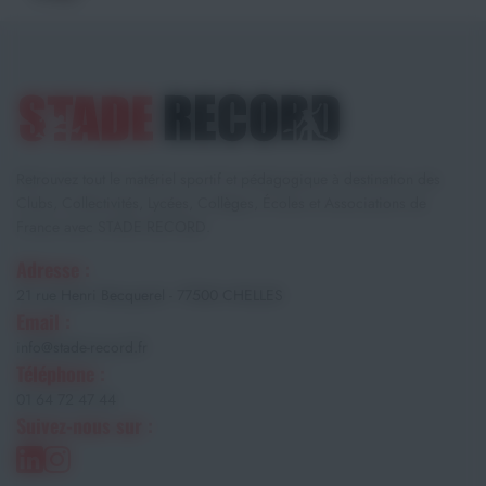
Retrouvez tout le matériel sportif et pédagogique à destination des
Clubs, Collectivités, Lycées, Collèges, Écoles et Associations de
France avec STADE RECORD.
Adresse :
21 rue Henri Becquerel - 77500 CHELLES
Email :
info@stade-record.fr
Téléphone :
01 64 72 47 44
Suivez-nous sur :