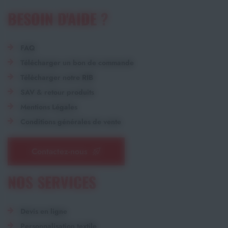
BESOIN D'AIDE ?
FAQ
Télécharger un bon de commande
Télécharger notre RIB
SAV & retour produits
Mentions Légales
Conditions générales de vente
Contactez-nous
NOS SERVICES
Devis en ligne
Personnalisation textile