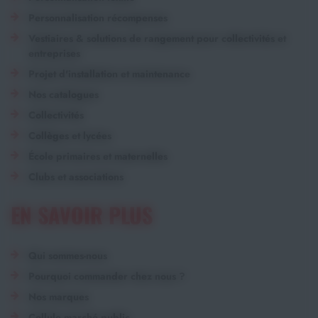
Personnalisation récompenses
Vestiaires & solutions de rangement pour collectivités et
entreprises
Projet d'installation et maintenance
Nos catalogues
Collectivités
Collèges et lycées
École primaires et maternelles
Clubs et associations
EN SAVOIR PLUS
Qui sommes-nous
Pourquoi commander chez nous ?
Nos marques
Cellule marché public