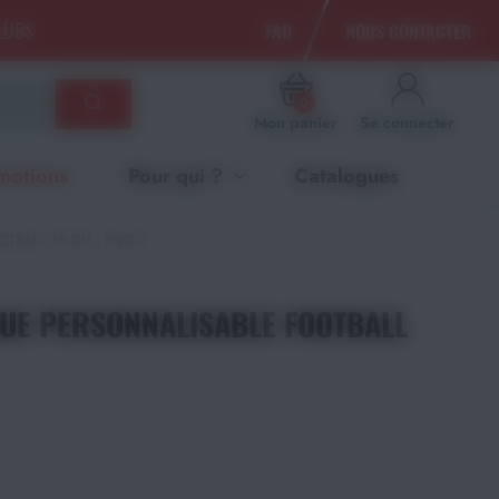
CLUBS
FAQ
NOUS CONTACTER
0
Mon panier
Se connecter
motions
Pour qui ?
Catalogues
TBALL 18 CM - PN107
UE PERSONNALISABLE FOOTBALL