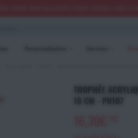
RIEL SPORTIF POUR COLLECTIVITÉS, ÉCOLES, COLLÈGES, LYCÉES ET 
ses
Personnalisation
Services
Pro
Sports collectifs
Football
TROPHÉE ACRYLIQUE PERSONNALISABLE FOO
TROPHÉE ACRYLIQ
18 CM - PN107
16,30€
TTC
Voir la grille tarifaire