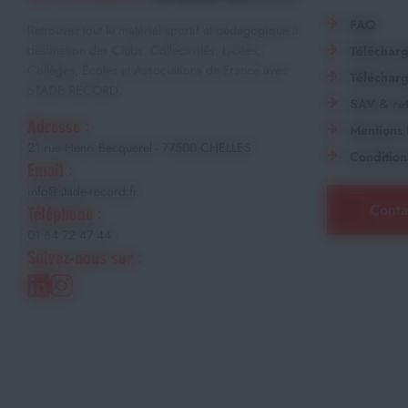
FAQ
Retrouvez tout le matériel sportif et pédagogique à
destination des Clubs, Collectivités, Lycées,
Téléchar
Collèges, Écoles et Associations de France avec
Télécharg
STADE RECORD.
SAV & ret
Adresse :
Mentions 
21 rue Henri Becquerel - 77500 CHELLES
Condition
Email :
info@stade-record.fr
Conta
Téléphone :
01 64 72 47 44
Suivez-nous sur :