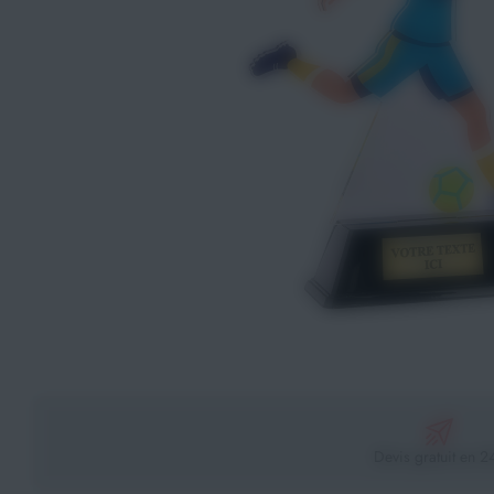
Athlétisme
Sports de Combats
Sport Outdoor
Eveil, Jeux et Motricité
Sports aquatiques
Récompenses sportives
Textile & Bagagerie
Handisport & Sport adapté
Devis gratuit en 2