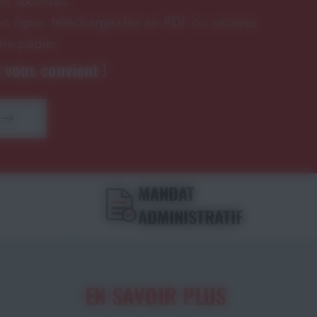
s sportives.
n ligne, téléchargez-les en PDF ou recevez
ire papier.
 vous convient !
MANDAT
ADMINISTRATIF
EN SAVOIR PLUS