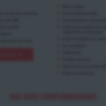
Devis en ligne
ger un bon de commande
Personnalisation textile
er notre RIB
Personnalisation récompens
our produits
Vestiaires & solutions de r
collectivités et entreprises
Légales
Projet d'installation et main
s générales de vente
Nos catalogues
Collectivités
ctez-nous
Collèges et lycées
École primaires et maternell
Clubs et associations
NOS SITES COMPLÉMENTAIRES