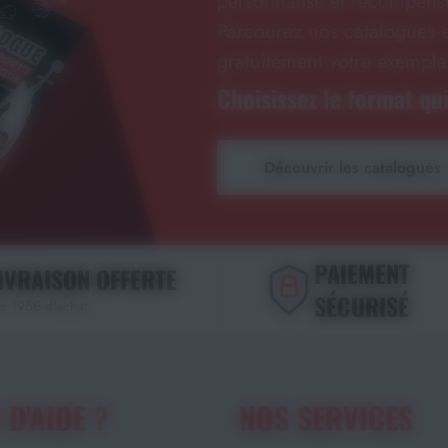
personnalisé et récompense
Parcourez nos catalogues e
gratuitement votre exempla
Choisissez le format qui
Découvrir les catalogues
PAIEMENT
IVRAISON OFFERTE
SÉCURISÉ
s 195€ d'achat
 D'AIDE ?
NOS SERVICES