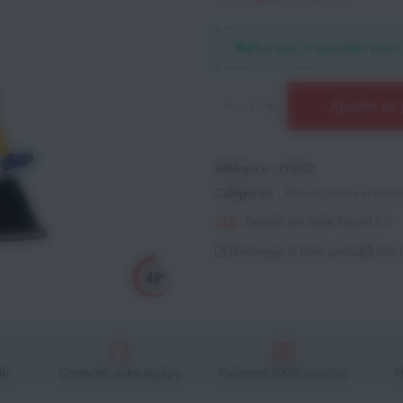
Plus que
9
quantités pour 
Ajouter au 
Référence :
PN107
Catégories :
Récompenses sportiv
Expédié par Stade Record 2.0
Télécharger la fiche produit
Voir l
4h
Contacter notre équipe
Paiement 100% sécurisé
M