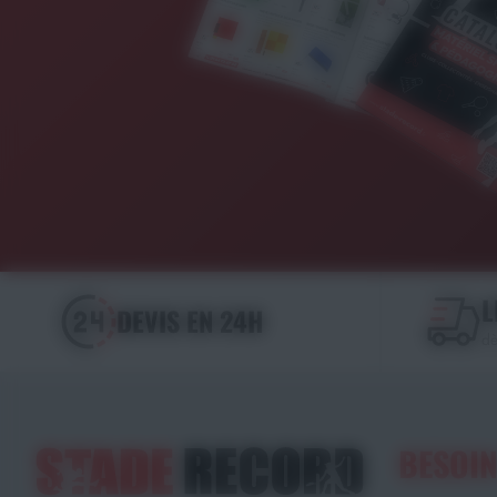
L
DEVIS EN 24H
dè
BESOIN