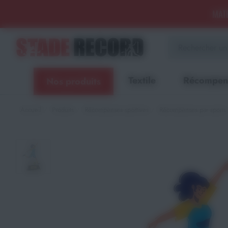
Panneau de gestion des cookies
MATÉ
Aménagement sportif
extérieur - Terrains, Stades,
Aires de jeux
Textile
Récompen
Nos produits
Aménagement sportif
intérieur - Gymnases, salles
spécialisées, locaux
Accueil
Produits
Récompenses sportives
Récompenses par sports
Equipements Multisports
Sports Collectifs
Sports de Raquettes
Gymnastique
Musculation & Fitness