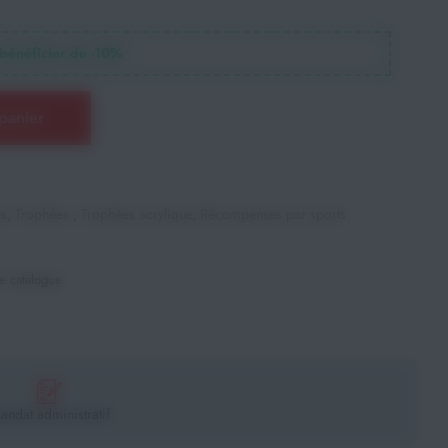
bénéficier de -
10
%
panier
es
,
Trophées
,
Trophées acrylique
,
Récompenses par sports
e catalogue
andat administratif