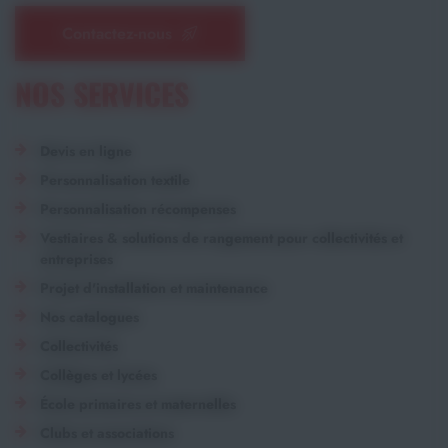
Contactez-nous
NOS SERVICES
Devis en ligne
Personnalisation textile
Personnalisation récompenses
Vestiaires & solutions de rangement pour collectivités et
entreprises
Projet d'installation et maintenance
Nos catalogues
Collectivités
Collèges et lycées
École primaires et maternelles
Clubs et associations