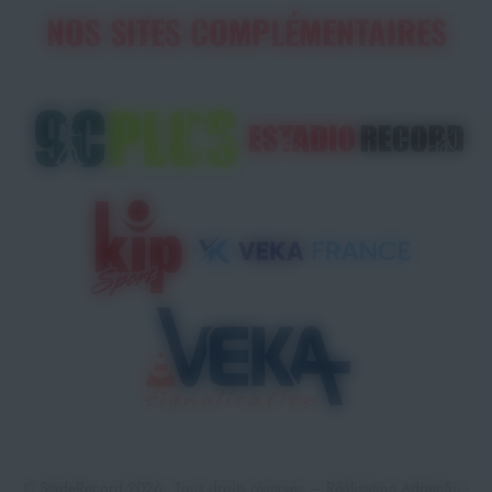
NOS SITES COMPLÉMENTAIRES
© StadeRecord 2026 - Tous droits réservés — Réalisation
AdgenSii
-