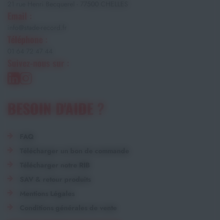
21 rue Henri Becquerel - 77500 CHELLES
Email :
info@stade-record.fr
Téléphone :
01 64 72 47 44
Suivez-nous sur :
BESOIN D'AIDE ?
FAQ
Télécharger un bon de commande
Télécharger notre RIB
SAV & retour produits
Mentions Légales
Conditions générales de vente