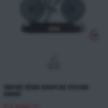
Athlétisme
Sports de Combats
Sport Outdoor
Eveil, Jeux et Motricité
Sports aquatiques
Récompenses sportives
Textile & Bagagerie
TROPHÉE RÉSINE DISCIPLINE CYCLISME -
RS0403
Handisport & Sport adapté
TTC