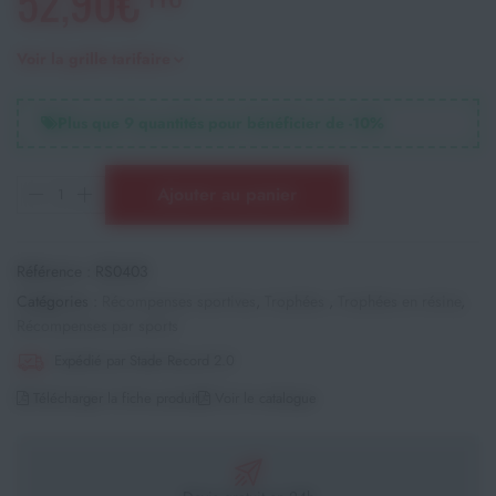
52,90€
Voir la grille tarifaire
Plus que
9
quantités pour bénéficier de -
10
%
Ajouter au panier
Référence :
RS0403
Catégories :
Récompenses sportives
,
Trophées
,
Trophées en résine
,
Récompenses par sports
Expédié par Stade Record 2.0
Télécharger la fiche produit
Voir le catalogue