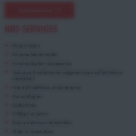
Contactez-nous
NOS SERVICES
Devis en ligne
Personnalisation textile
Personnalisation récompenses
Vestiaires & solutions de rangement pour collectivités et
entreprises
Projet d'installation et maintenance
Nos catalogues
Collectivités
Collèges et lycées
École primaires et maternelles
Clubs et associations