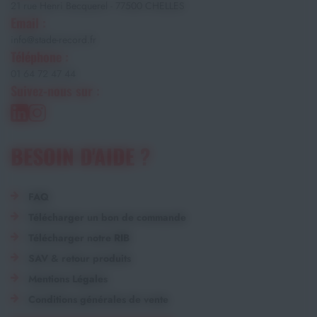
21 rue Henri Becquerel - 77500 CHELLES
Email :
info@stade-record.fr
Téléphone :
01 64 72 47 44
Suivez-nous sur :
BESOIN D'AIDE ?
FAQ
Télécharger un bon de commande
Télécharger notre RIB
SAV & retour produits
Mentions Légales
Conditions générales de vente