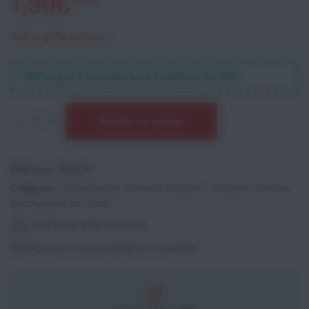
1,90€
Voir la grille tarifaire
Plus que
9
quantités pour bénéficier de -
10
%
Ajouter au panier
Référence :
RS0870
Catégories :
Récompenses sportives
,
Trophées
,
Trophées en résine
,
Récompenses par sports
Expédié par Stade Record 2.0
Télécharger la fiche produit
Voir le catalogue