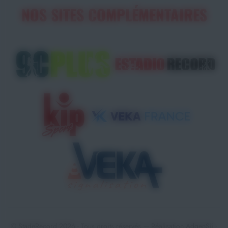
NOS SITES COMPLÉMENTAIRES
© StadeRecord 2026 - Tous droits réservés — Réalisation
AdgenSii
-