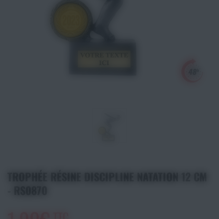
Athlétisme
Sports de Combats
Sport Outdoor
Eveil, Jeux et Motricité
Sports aquatiques
Récompenses sportives
Textile & Bagagerie
TROPHÉE RÉSINE DISCIPLINE NATATION 12 CM
- RS0870
Handisport & Sport adapté
TTC