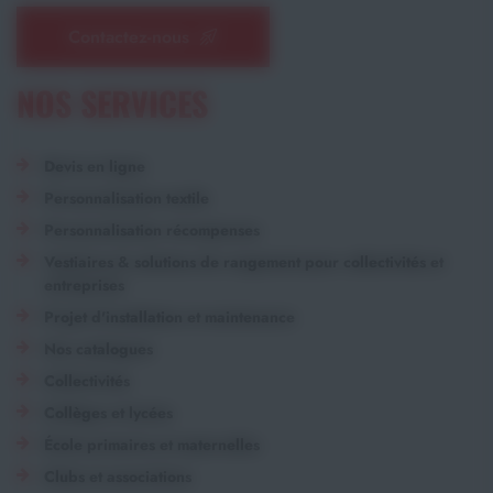
Contactez-nous
NOS SERVICES
Devis en ligne
Personnalisation textile
Personnalisation récompenses
Vestiaires & solutions de rangement pour collectivités et
entreprises
Projet d'installation et maintenance
Nos catalogues
Collectivités
Collèges et lycées
École primaires et maternelles
Clubs et associations