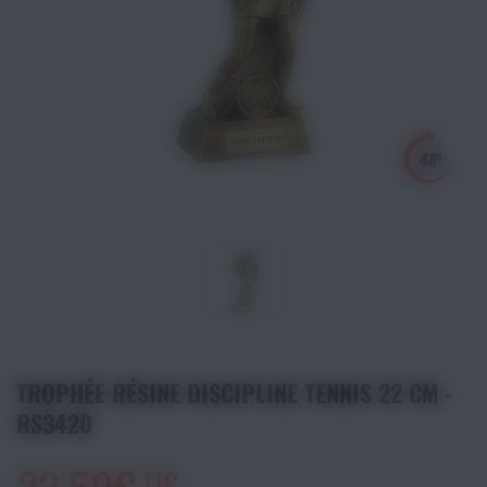
Athlétisme
Sports de Combats
Sport Outdoor
Eveil, Jeux et Motricité
Sports aquatiques
Récompenses sportives
Textile & Bagagerie
TROPHÉE RÉSINE DISCIPLINE TENNIS 22 CM -
RS3420
Handisport & Sport adapté
TTC