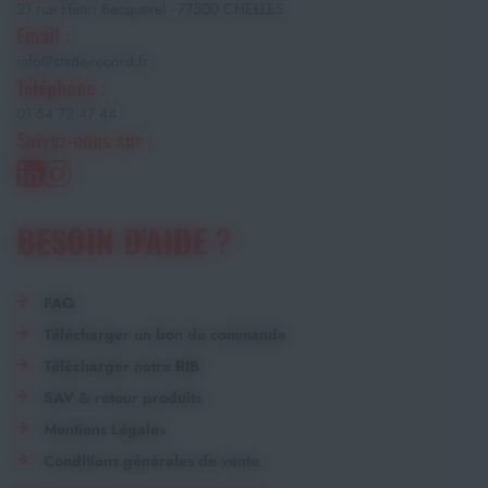
21 rue Henri Becquerel - 77500 CHELLES
Email :
info@stade-record.fr
Téléphone :
01 64 72 47 44
Suivez-nous sur :
BESOIN D'AIDE ?
FAQ
Télécharger un bon de commande
Télécharger notre RIB
SAV & retour produits
Mentions Légales
Conditions générales de vente