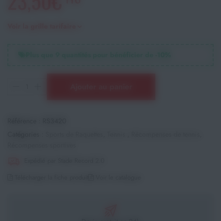
23,50€
Voir la grille tarifaire
Plus que
9
quantités pour bénéficier de -
10
%
Ajouter au panier
Référence :
RS3420
Catégories :
Sports de Raquettes
,
Tennis
,
Récompenses de tennis
,
Récompenses sportives
Expédié par Stade Record 2.0
Télécharger la fiche produit
Voir le catalogue