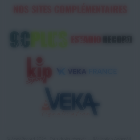
NOS SITES COMPLÉMENTAIRES
© StadeRecord 2026 - Tous droits réservés — Réalisation
AdgenSii
-