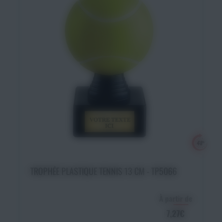
Ajouter au panier
TROPHÉE PLASTIQUE TENNIS 13 CM - TP5066
À partir de
7,27€