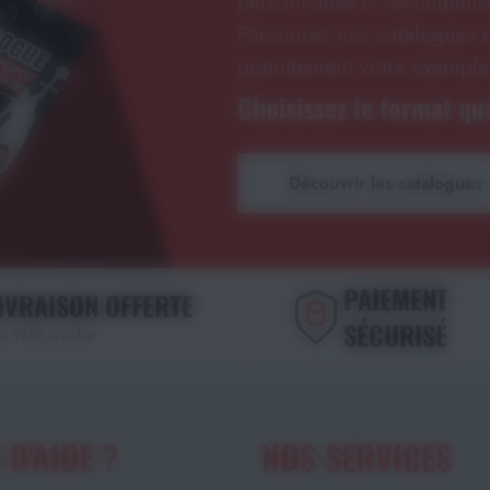
personnalisé et récompense
Parcourez nos catalogues e
gratuitement votre exempla
Choisissez le format qui
Découvrir les catalogues
PAIEMENT
IVRAISON OFFERTE
SÉCURISÉ
s 195€ d'achat
 D'AIDE ?
NOS SERVICES