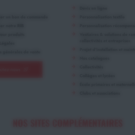
Devis en ligne
ger un bon de commande
Personnalisation textile
er notre RIB
Personnalisation récompens
our produits
Vestiaires & solutions de r
collectivités et entreprises
Légales
Projet d'installation et main
s générales de vente
Nos catalogues
Collectivités
ctez-nous
Collèges et lycées
École primaires et maternell
Clubs et associations
NOS SITES COMPLÉMENTAIRES