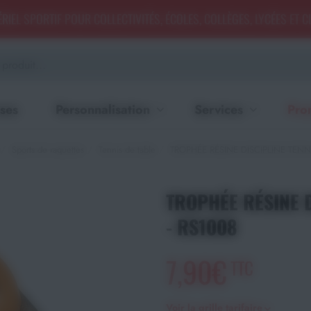
RIEL SPORTIF POUR COLLECTIVITÉS, ÉCOLES, COLLÈGES, LYCÉES ET 
ses
Personnalisation
Services
Pro
Sports de raquettes
Tennis de table
TROPHÉE RÉSINE DISCIPLINE TENNI
TROPHÉE RÉSINE D
- RS1008
7,90€
TTC
Voir la grille tarifaire