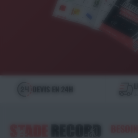
L
DEVIS EN 24H
dè
BESOIN