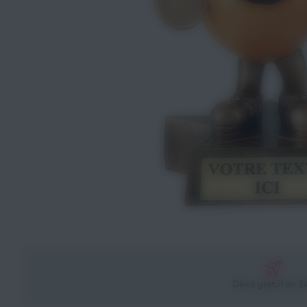
Athlétisme
Sports de Combats
Sport Outdoor
Eveil, Jeux et Motricité
Sports aquatiques
Récompenses sportives
Textile & Bagagerie
Handisport & Sport adapté
Devis gratuit en 2