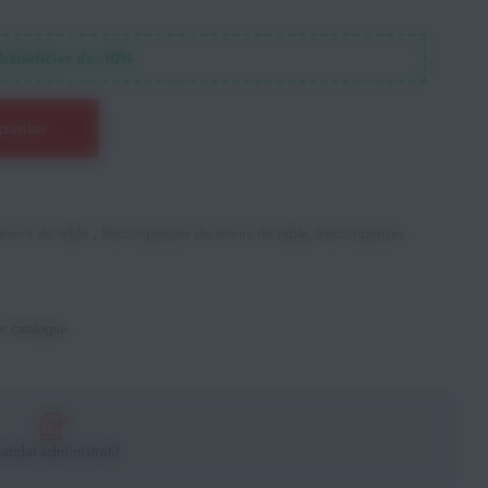
bénéficier de -
10
%
panier
ennis de table
,
Récompenses de tennis de table
,
Récompenses
e catalogue
andat administratif