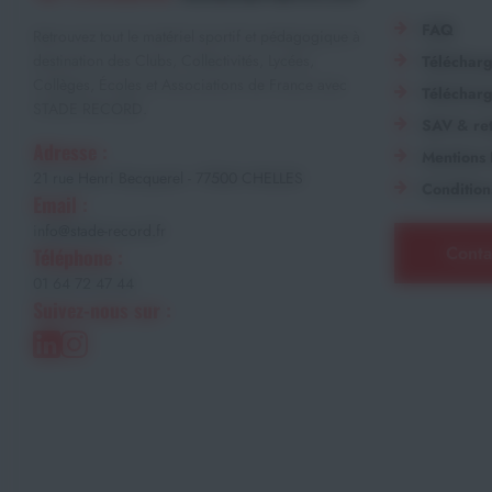
FAQ
Retrouvez tout le matériel sportif et pédagogique à
destination des Clubs, Collectivités, Lycées,
Téléchar
Collèges, Écoles et Associations de France avec
Télécharg
STADE RECORD.
SAV & ret
Adresse :
Mentions 
21 rue Henri Becquerel - 77500 CHELLES
Condition
Email :
info@stade-record.fr
Conta
Téléphone :
01 64 72 47 44
Suivez-nous sur :