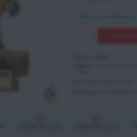
Plus que
9
quantités pour 
Ajouter au 
Référence :
RS1008
Catégories :
Sports de Raquettes
,
T
sportives
Expédié par Stade Record 2.0
Télécharger la fiche produit
Voir l
4h
Contacter notre équipe
Paiement 100% sécurisé
M