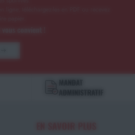
s sportives.
n ligne, téléchargez-les en PDF ou recevez
ire papier.
 vous convient !
MANDAT
ADMINISTRATIF
EN SAVOIR PLUS