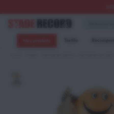
Panneau de gestion des cookies
MATÉ
Aménagement sportif
extérieur - Terrains, Stades,
Aires de jeux
Textile
Récompen
Nos produits
Aménagement sportif
intérieur - Gymnases, salles
spécialisées, locaux
Accueil
Produits
Récompenses sportives
Récompenses par sports
Equipements Multisports
Sports Collectifs
Sports de Raquettes
Gymnastique
Musculation & Fitness