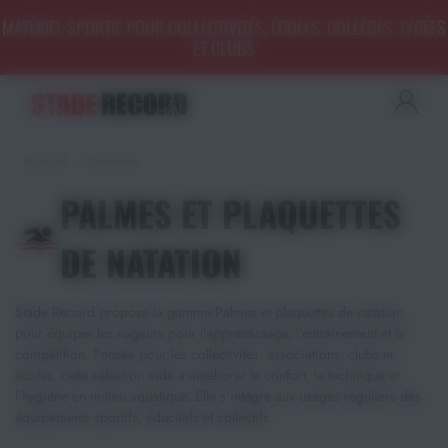
Panneau de gestion des cookies
MATÉRIEL SPORTIF POUR COLLECTIVITÉS, ÉCOLES, COLLÈGES, LYCÉES
ET CLUBS
Aménagement sportif
extérieur - Terrains, Stades,
Aires de jeux
Accueil
Chercher
Aménagement sportif
intérieur - Gymnases, salles
PALMES ET PLAQUETTES
spécialisées, locaux
Equipements Multisports
DE NATATION
Sports Collectifs
Stade Record propose la gamme Palmes et plaquettes de natation
pour équiper les nageurs pour l’apprentissage, l’entraînement et la
Sports de Raquettes
compétition. Pensée pour les collectivités, associations, clubs et
écoles, cette sélection aide à améliorer le confort, la technique et
Gymnastique
l’hygiène en milieu aquatique. Elle s’intègre aux usages réguliers des
équipements sportifs, éducatifs et collectifs.
Musculation & Fitness