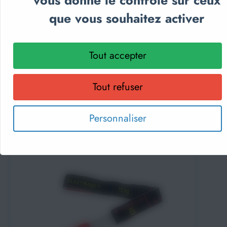
vous donne le contrôle sur ceux
que vous souhaitez activer
Choisir une option
MAGNESIE POUDRE - SVELTUS
Tout accepter
À partir de
7,99€
Tout refuser
Personnaliser