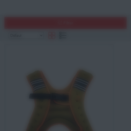
Athlétisme
Filtrer
Sports de Combats
Sport Outdoor
Eveil, Jeux et Motricité
Sports aquatiques
Récompenses sportives
Textile & Bagagerie
Handisport & Sport adapté