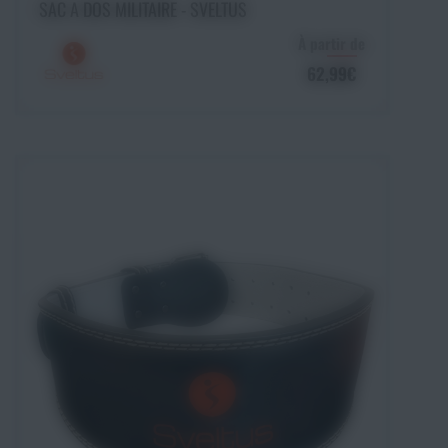
Ajouter au panier
SAC A DOS MILITAIRE - SVELTUS
À partir de
62,99€