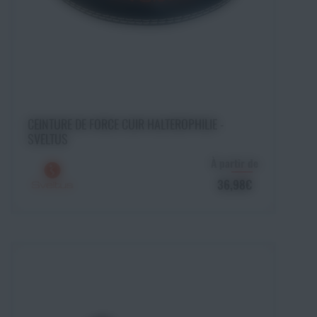
Choisir une option
CEINTURE DE FORCE CUIR HALTEROPHILIE -
SVELTUS
À partir de
36,98€