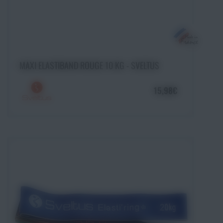
Ajouter au panier
MAXI ELASTIBAND ROUGE 10 KG - SVELTUS
15,98€