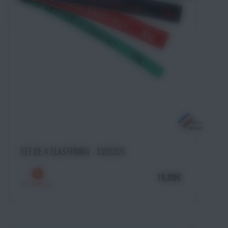
Ajouter au panier
SET DE 4 ELASTI'RING - SVELTUS
19,99€