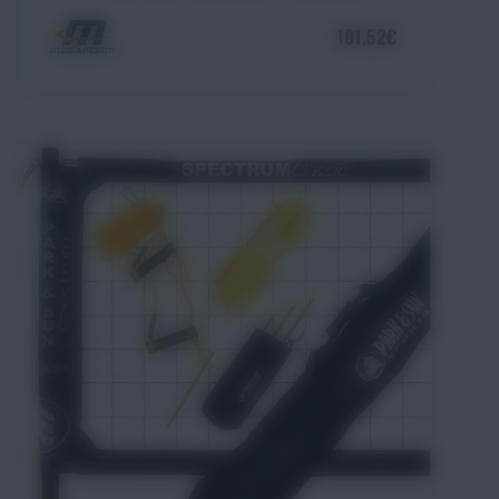
101,52€