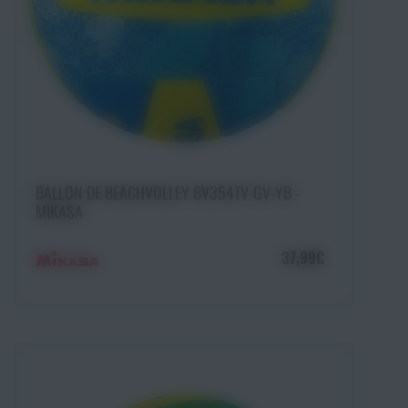
Ajouter au panier
BALLON DE BEACHVOLLEY BV354TV-GV-YB -
MIKASA
37,99€