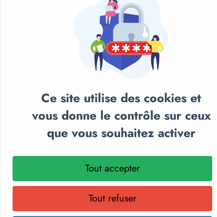
Ce site utilise des cookies et
vous donne le contrôle sur ceux
que vous souhaitez activer
Tout accepter
Ajouter au panier
BANDE DE DELIMITATION DE BEACH-VOLLEYBALL
- POWERSHOT
Tout refuser
100,00€