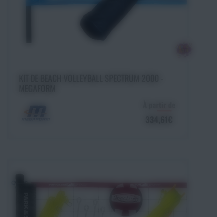
Choisir une option
KIT DE BEACH VOLLEYBALL SPECTRUM 2000 -
MEGAFORM
À partir de
334,61€