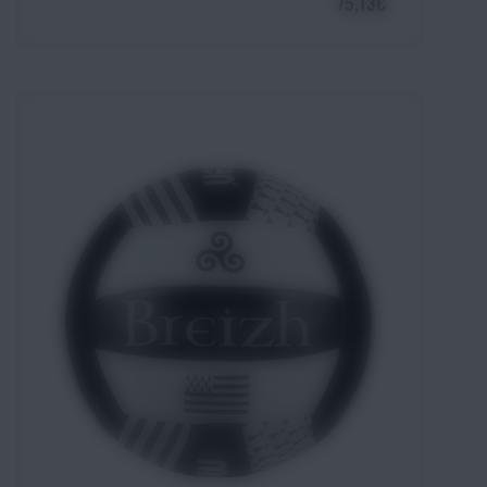
75,13€