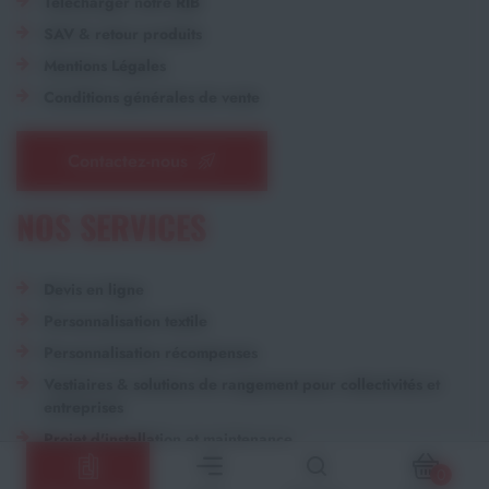
Télécharger notre RIB
SAV & retour produits
Mentions Légales
Conditions générales de vente
Contactez-nous
NOS SERVICES
Devis en ligne
Personnalisation textile
Personnalisation récompenses
Vestiaires & solutions de rangement pour collectivités et
entreprises
Projet d'installation et maintenance
Nos catalogues
0