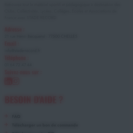
Retrouvez tout le matériel sportif et pédagogique à destination des
Clubs, Collectivités, Lycées, Collèges, Écoles et Associations de
France avec STADE RECORD.
Adresse :
21 rue Henri Becquerel - 77500 CHELLES
Email :
info@stade-record.fr
Téléphone :
01 64 72 47 44
Suivez-nous sur :
BESOIN D'AIDE ?
FAQ
Télécharger un bon de commande