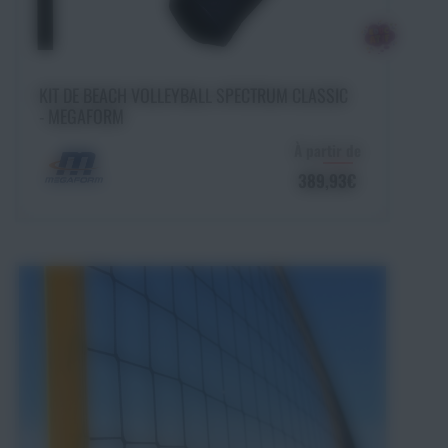
Choisir une option
KIT DE BEACH VOLLEYBALL SPECTRUM CLASSIC
- MEGAFORM
À partir de
389,93€