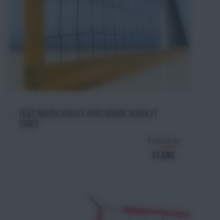
Ajouter au panier
FILET BEACH-VOLLEY AVEC BANDE JAUNE ET
CABLE
À partir de
97,68€