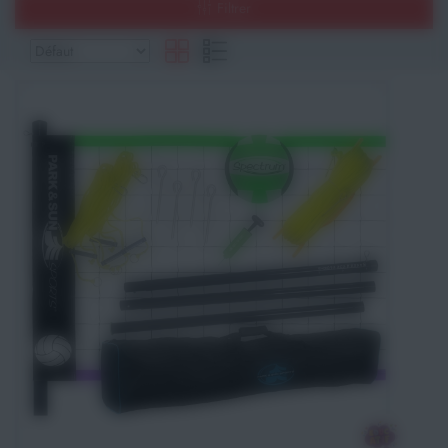
Filtrer
Athlétisme
Sports de Combats
Sport Outdoor
Eveil, Jeux et Motricité
Sports aquatiques
Récompenses sportives
Textile & Bagagerie
Handisport & Sport adapté