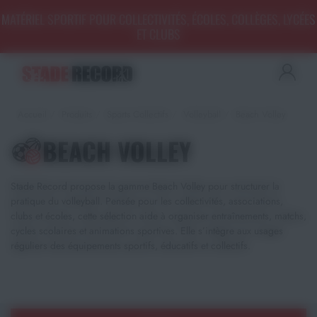
Panneau de gestion des cookies
MATÉRIEL SPORTIF POUR COLLECTIVITÉS, ÉCOLES, COLLÈGES, LYCÉES
ET CLUBS
Aménagement sportif
extérieur - Terrains, Stades,
Aires de jeux
Accueil
Produits
Sports Collectifs
Volleyball
Beach Volley
Aménagement sportif
intérieur - Gymnases, salles
BEACH VOLLEY
spécialisées, locaux
Equipements Multisports
Stade Record propose la gamme Beach Volley pour structurer la
pratique du volleyball. Pensée pour les collectivités, associations,
Sports Collectifs
clubs et écoles, cette sélection aide à organiser entraînements, matchs,
cycles scolaires et animations sportives. Elle s’intègre aux usages
Sports de Raquettes
réguliers des équipements sportifs, éducatifs et collectifs.
Gymnastique
Musculation & Fitness