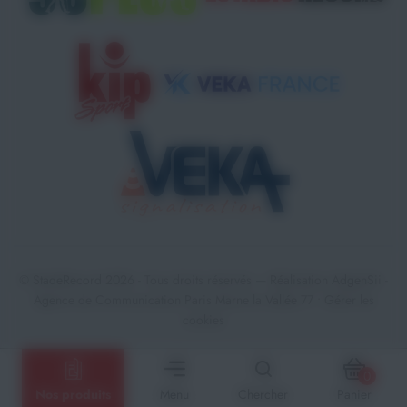
© StadeRecord 2026 - Tous droits réservés — Réalisation
AdgenSii
-
Agence de Communication Paris Marne la Vallée 77 •
Gérer les
cookies
0
Nos produits
Menu
Chercher
Panier