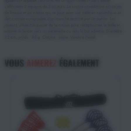
également appelée Lacrosse, est un sport collectif dans lequel
s’affrontent 2 équipes de 5 joueurs. La crosse canadienne est un jeu
de finesse et de vitesse qui se joue avec une balle en caoutchouc et
des crosses composées d’un manche terminé par un panier. Les
joueurs utilisent le panier de la crosse pour réceptionner la balle et
ensuite, la lancer vers un partenaire ou vers le but adverse. Diamètre :
7,2 cm, poids : 85 g. Coloris : jaune. Vendu à l'unité.
VOUS
AIMEREZ
ÉGALEMENT