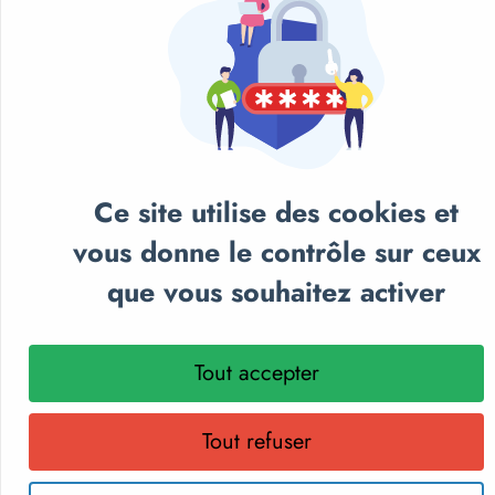
Ce site utilise des cookies et
vous donne le contrôle sur ceux
que vous souhaitez activer
NOS CATALOGUES
Tout accepter
Retrouvez notre sélection de matériel sportif et
pédagogique, textile personnalisé et récompenses
sportives.
Tout refuser
Parcourez nos catalogues en ligne, téléchargez-les en PDF
ou recevez gratuitement votre exemplaire papier.