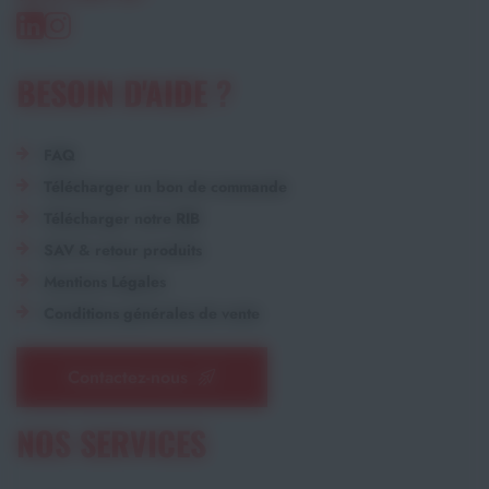
BESOIN D'AIDE ?
FAQ
Télécharger un bon de commande
Télécharger notre RIB
SAV & retour produits
Mentions Légales
Conditions générales de vente
Contactez-nous
NOS SERVICES