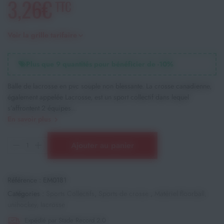
3,26€
TTC
Voir la grille tarifaire
Plus que
9
quantités pour bénéficier de -
10
%
Balle de lacrosse en pvc souple non blessante. La crosse canadienne,
également appelée Lacrosse, est un sport collectif dans lequel
s’affrontent 2 équipes...
En savoir plus
Ajouter au panier
Référence :
EM0181
Catégories :
Sports Collectifs
,
Sports de crosse
,
Matériel floorball,
unihockey, lacrosse
Expédié par Stade Record 2.0