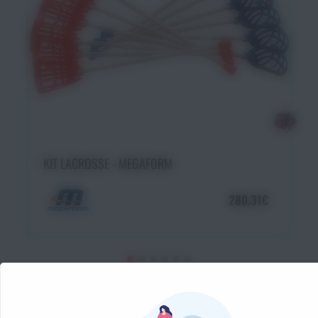
Ajouter au panier
KIT LACROSSE - MEGAFORM
280,31€