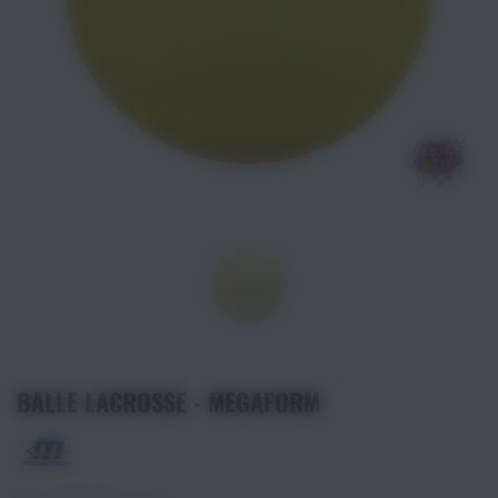
Athlétisme
Sports de Combats
Sport Outdoor
Eveil, Jeux et Motricité
Sports aquatiques
Récompenses sportives
Textile & Bagagerie
BALLE LACROSSE - MEGAFORM
Handisport & Sport adapté