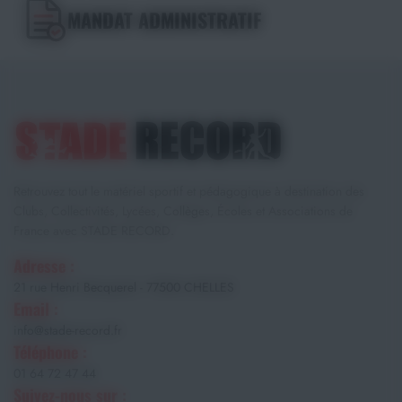
MANDAT ADMINISTRATIF
Retrouvez tout le matériel sportif et pédagogique à destination des
Clubs, Collectivités, Lycées, Collèges, Écoles et Associations de
France avec STADE RECORD.
Adresse :
21 rue Henri Becquerel - 77500 CHELLES
Email :
info@stade-record.fr
Téléphone :
01 64 72 47 44
Suivez-nous sur :