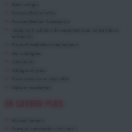
Devis en ligne
Personnalisation textile
Personnalisation récompenses
Vestiaires & solutions de rangement pour collectivités et
entreprises
Projet d'installation et maintenance
Nos catalogues
Collectivités
Collèges et lycées
École primaires et maternelles
Clubs et associations
EN SAVOIR PLUS
Qui sommes-nous
Pourquoi commander chez nous ?