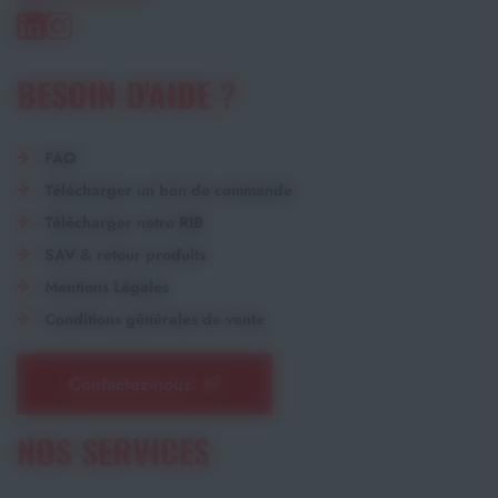
BESOIN D'AIDE ?
FAQ
Télécharger un bon de commande
Télécharger notre RIB
SAV & retour produits
Mentions Légales
Conditions générales de vente
Contactez-nous
NOS SERVICES