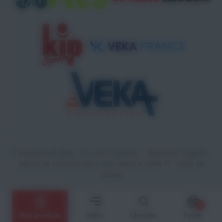
© StadeRecord 2026 - Tous droits réservés — Réalisation
AdgenSii
-
Agence de Communication Paris Marne la Vallée 77 •
Gérer les
cookies
0
Nos produits
Menu
Chercher
Panier