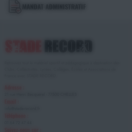
MANDAT ADMINISTRATIF
Retrouvez tout le matériel sportif et pédagogique à destination des
Clubs, Collectivités, Lycées, Collèges, Écoles et Associations de
France avec STADE RECORD.
Adresse :
21 rue Henri Becquerel - 77500 CHELLES
Email :
info@stade-record.fr
Téléphone :
01 64 72 47 44
Suivez-nous sur :