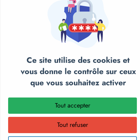
Ce site utilise des cookies et
vous donne le contrôle sur ceux
que vous souhaitez activer
NOS CATALOGUES
Tout accepter
Retrouvez notre sélection de matériel sportif et
pédagogique, textile personnalisé et récompenses
sportives.
Tout refuser
Parcourez nos catalogues en ligne, téléchargez-les en PDF
ou recevez gratuitement votre exemplaire papier.