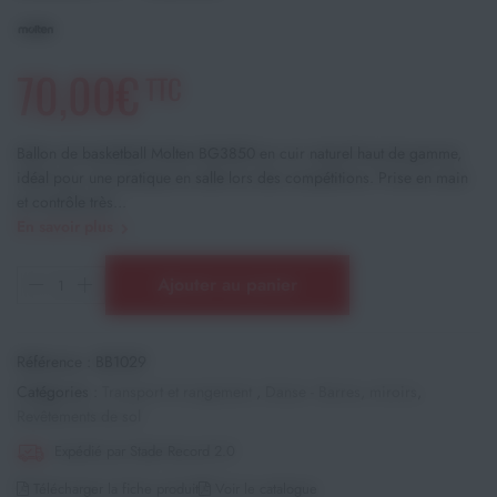
70,00€
TTC
Ballon de basketball Molten BG3850 en cuir naturel haut de gamme,
idéal pour une pratique en salle lors des compétitions. Prise en main
et contrôle très...
En savoir plus
Ajouter au panier
Référence :
BB1029
Catégories :
Transport et rangement
,
Danse - Barres, miroirs
,
Revêtements de sol
Expédié par Stade Record 2.0
Télécharger la fiche produit
Voir le catalogue