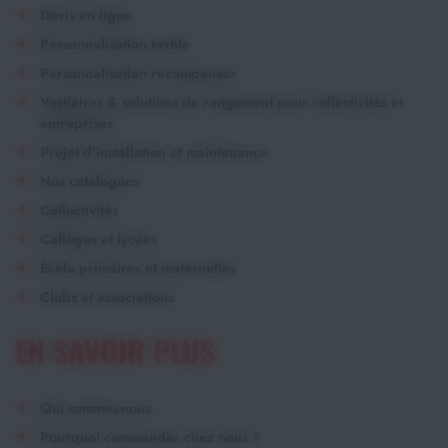
Devis en ligne
Personnalisation textile
Personnalisation récompenses
Vestiaires & solutions de rangement pour collectivités et
entreprises
Projet d'installation et maintenance
Nos catalogues
Collectivités
Collèges et lycées
École primaires et maternelles
Clubs et associations
EN SAVOIR PLUS
Qui sommes-nous
Pourquoi commander chez nous ?