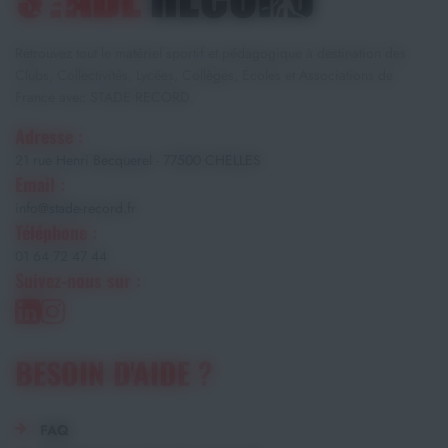
Retrouvez tout le matériel sportif et pédagogique à destination des
Clubs, Collectivités, Lycées, Collèges, Écoles et Associations de
France avec STADE RECORD.
Adresse :
21 rue Henri Becquerel - 77500 CHELLES
Email :
info@stade-record.fr
Téléphone :
01 64 72 47 44
Suivez-nous sur :
BESOIN D'AIDE ?
FAQ