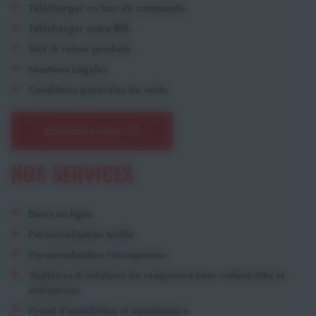
Télécharger un bon de commande
Télécharger notre RIB
SAV & retour produits
Mentions Légales
Conditions générales de vente
Contactez-nous
NOS SERVICES
Devis en ligne
Personnalisation textile
Personnalisation récompenses
Vestiaires & solutions de rangement pour collectivités et
entreprises
Projet d'installation et maintenance