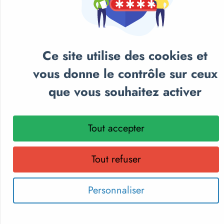
Ce site utilise des cookies et
NOS CATALOGUES
vous donne le contrôle sur ceux
que vous souhaitez activer
Retrouvez notre sélection de matériel sportif et
pédagogique, textile personnalisé et récompenses
sportives.
Tout accepter
Parcourez nos catalogues en ligne, téléchargez-les en PDF
ou recevez gratuitement votre exemplaire papier.
Choisissez le format qui vous convient !
Tout refuser
Personnaliser
Découvrir les catalogues