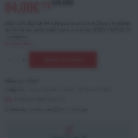
84,00€
120,00€
TTC
Ballon de football ERIMA idéal pour les matchs et offrant d'excellentes
qualités de jeu, parfait également sous la neige. SPEEDCONTROL 20
: conception...
En savoir plus
Ajouter au panier
Référence :
FB1017
Catégories :
Sports Collectifs
,
Football
,
Ballons de football
Expédié par Stade Record 2.0
Télécharger la fiche produit
Voir le catalogue
Devis gratuit en 24h