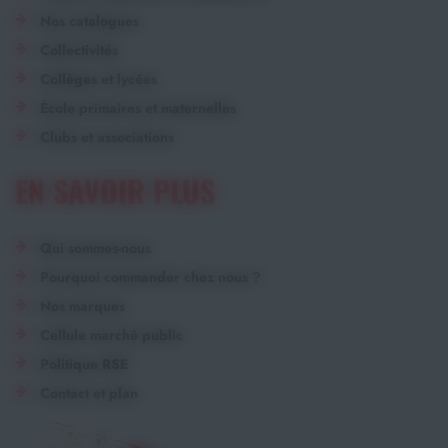
Nos catalogues
Collectivités
Collèges et lycées
École primaires et maternelles
Clubs et associations
EN SAVOIR PLUS
Qui sommes-nous
Pourquoi commander chez nous ?
Nos marques
Cellule marché public
Politique RSE
Contact et plan