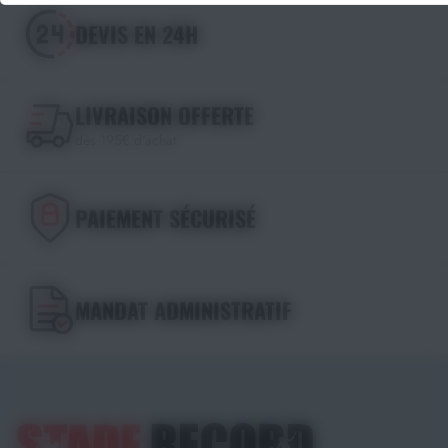
DEVIS EN 24H
LIVRAISON OFFERTE
dès 195€ d'achat
PAIEMENT SÉCURISÉ
MANDAT ADMINISTRATIF