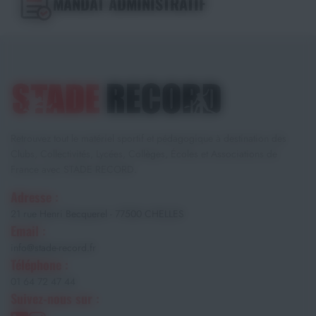
MANDAT ADMINISTRATIF
Retrouvez tout le matériel sportif et pédagogique à destination des
Clubs, Collectivités, Lycées, Collèges, Écoles et Associations de
France avec STADE RECORD.
Adresse :
21 rue Henri Becquerel - 77500 CHELLES
Email :
info@stade-record.fr
Téléphone :
01 64 72 47 44
Suivez-nous sur :