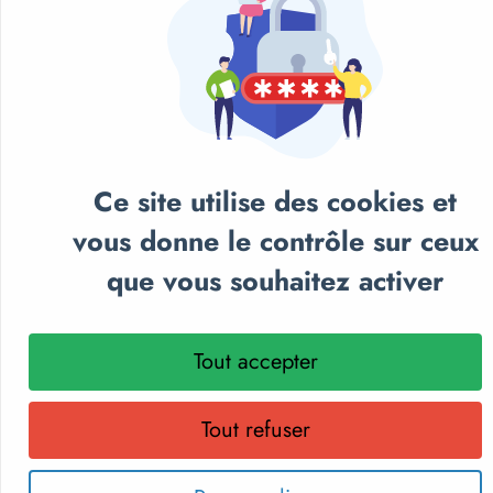
Ce site utilise des cookies et
vous donne le contrôle sur ceux
que vous souhaitez activer
NOS CATALOGUES
Tout accepter
Retrouvez notre sélection de matériel sportif et
pédagogique, textile personnalisé et récompenses
sportives.
Tout refuser
Parcourez nos catalogues en ligne, téléchargez-les en PDF
ou recevez gratuitement votre exemplaire papier.