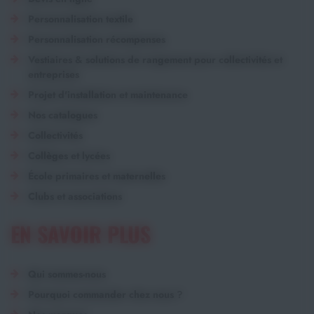
Personnalisation textile
Personnalisation récompenses
Vestiaires & solutions de rangement pour collectivités et
entreprises
Projet d'installation et maintenance
Nos catalogues
Collectivités
Collèges et lycées
École primaires et maternelles
Clubs et associations
EN SAVOIR PLUS
Qui sommes-nous
Pourquoi commander chez nous ?