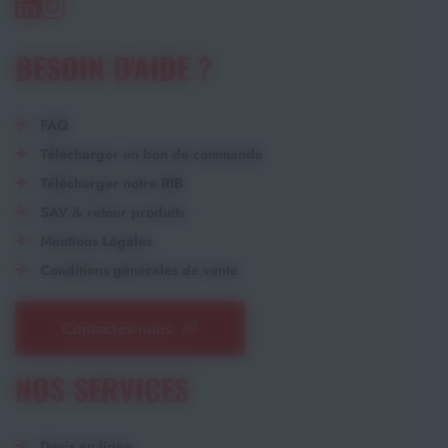
BESOIN D'AIDE ?
FAQ
Télécharger un bon de commande
Télécharger notre RIB
SAV & retour produits
Mentions Légales
Conditions générales de vente
Contactez-nous
NOS SERVICES
Devis en ligne