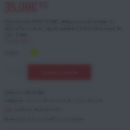
35,00€
TTC
Ballon de futsal SELECT SPORT idéal pour les entraînements. Ce
ballon offre un très bon rapport qualité prix et il est très prisé par les
clubs. Conçu...
En savoir plus
Couleur
Ajouter au panier
Référence :
FB1121-BLA
Catégories :
Sports Collectifs
,
Football
,
Ballons de futsal
Expédié par Stade Record 2.0
Télécharger la fiche produit
Voir le catalogue