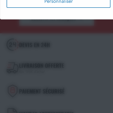
Personnaliser
Choisissez le format qui vous convient !
Découvrir les catalogues
DEVIS EN 24H
LIVRAISON OFFERTE
dès 195€ d'achat
PAIEMENT SÉCURISÉ