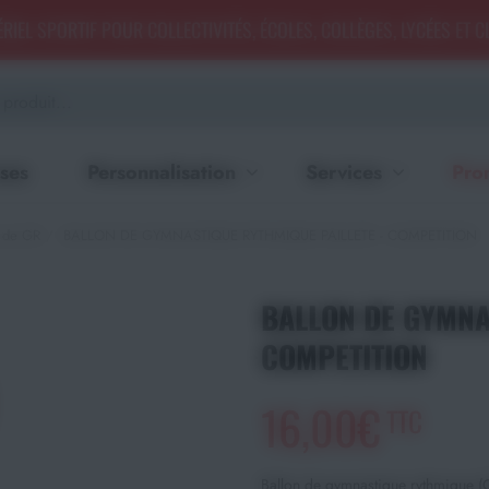
RIEL SPORTIF POUR COLLECTIVITÉS, ÉCOLES, COLLÈGES, LYCÉES ET 
ses
Personnalisation
Services
Pro
 de GR
BALLON DE GYMNASTIQUE RYTHMIQUE PAILLETE - COMPETITION
BALLON DE GYMNA
COMPETITION
16,00€
TTC
Ballon de gymnastique rythmique (G