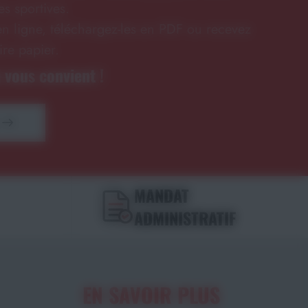
s sportives.
n ligne, téléchargez-les en PDF ou recevez
ire papier.
 vous convient !
MANDAT
ADMINISTRATIF
EN SAVOIR PLUS