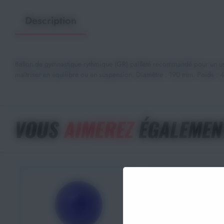
Description
Ballon de gymnastique rythmique (GR) pailleté recommandé pour un usa
maîtriser en équilibre ou en suspension. Diamètre : 190 mm. Poids : 420
VOUS
AIMEREZ
ÉGALEMEN