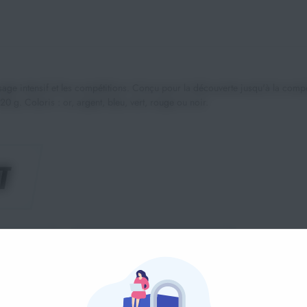
ge intensif et les compétitions. Conçu pour la découverte jusqu'à la compé
 g. Coloris : or, argent, bleu, vert, rouge ou noir.
T