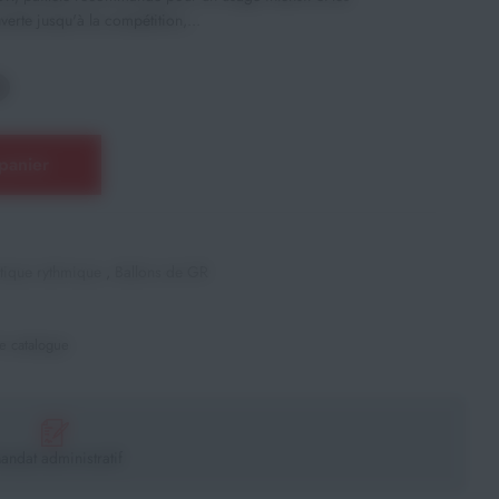
erte jusqu'à la compétition,...
panier
ique rythmique
,
Ballons de GR
e catalogue
andat administratif