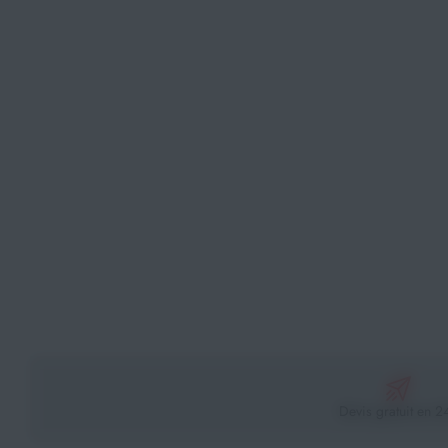
Athlétisme
Sports de Combats
Sport Outdoor
Eveil, Jeux et Motricité
Sports aquatiques
Récompenses sportives
Textile & Bagagerie
Handisport & Sport adapté
Devis gratuit en 2