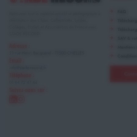
FAQ
Retrouvez tout le matériel sportif et pédagogique à
destination des Clubs, Collectivités, Lycées,
Téléchar
Collèges, Écoles et Associations de France avec
Télécharg
STADE RECORD.
SAV & ret
Adresse :
Mentions 
21 rue Henri Becquerel - 77500 CHELLES
Condition
Email :
info@stade-record.fr
Conta
Téléphone :
01 64 72 47 44
Suivez-nous sur :