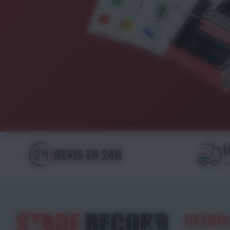
L
DEVIS EN 24H
dè
BESOIN