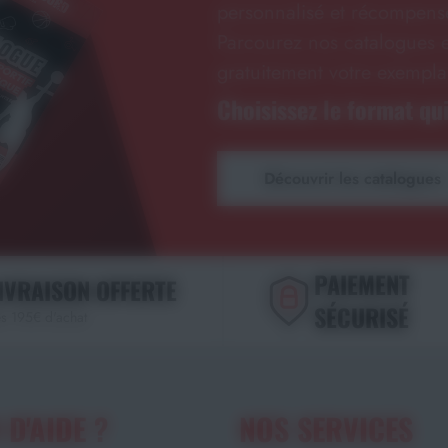
personnalisé et récompense
Parcourez nos catalogues e
gratuitement votre exempla
Choisissez le format qui
Découvrir les catalogues
PAIEMENT
IVRAISON OFFERTE
SÉCURISÉ
s 195€ d'achat
 D'AIDE ?
NOS SERVICES