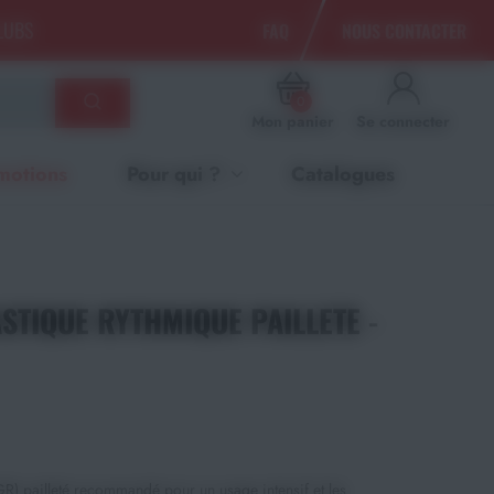
CLUBS
FAQ
NOUS CONTACTER
0
Mon panier
Se connecter
motions
Pour qui ?
Catalogues
STIQUE RYTHMIQUE PAILLETE -
R) pailleté recommandé pour un usage intensif et les