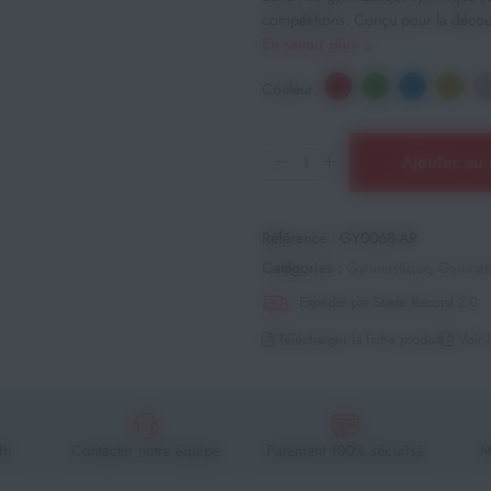
compétitions. Conçu pour la découv
En savoir plus
Couleur
Ajouter au 
Référence :
GY0068-AR
Catégories :
Gymnastique
,
Gymnast
Expédié par Stade Record 2.0
Télécharger la fiche produit
Voir l
4h
Contacter notre équipe
Paiement 100% sécurisé
M