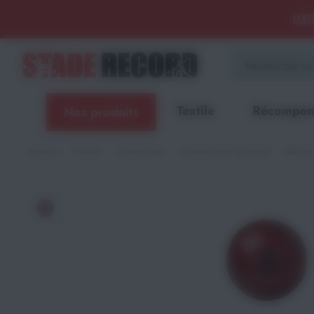
Panneau de gestion des cookies
MATÉ
Aménagement sportif
extérieur - Terrains, Stades,
Aires de jeux
Textile
Récompen
Nos produits
Aménagement sportif
intérieur - Gymnases, salles
spécialisées, locaux
Accueil
Produits
Gymnastique
Gymnastique rythmique
Ballons
Equipements Multisports
Sports Collectifs
Sports de Raquettes
Gymnastique
Musculation & Fitness