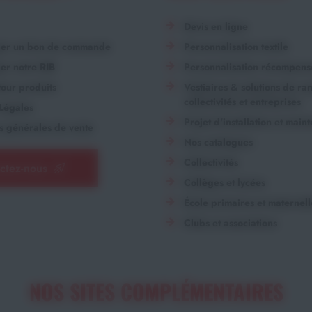
Devis en ligne
ger un bon de commande
Personnalisation textile
er notre RIB
Personnalisation récompens
our produits
Vestiaires & solutions de r
collectivités et entreprises
Légales
Projet d'installation et main
s générales de vente
Nos catalogues
Collectivités
ctez-nous
Collèges et lycées
École primaires et maternell
Clubs et associations
NOS SITES COMPLÉMENTAIRES