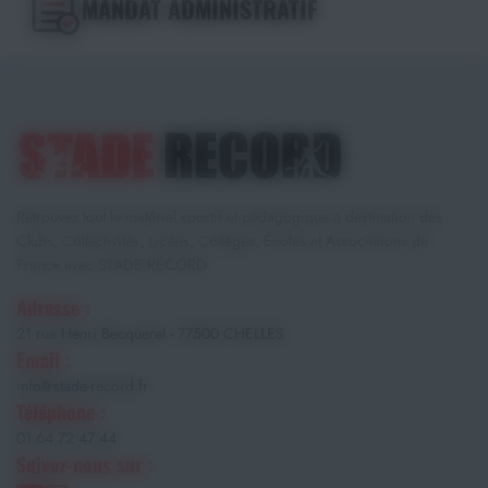
MANDAT ADMINISTRATIF
Retrouvez tout le matériel sportif et pédagogique à destination des
Clubs, Collectivités, Lycées, Collèges, Écoles et Associations de
France avec STADE RECORD.
Adresse :
21 rue Henri Becquerel - 77500 CHELLES
Email :
info@stade-record.fr
Téléphone :
01 64 72 47 44
Suivez-nous sur :