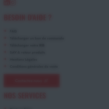
BESOIN D'AIDE ?
FAQ
Télécharger un bon de commande
Télécharger notre RIB
SAV & retour produits
Mentions Légales
Conditions générales de vente
Contactez-nous
NOS SERVICES