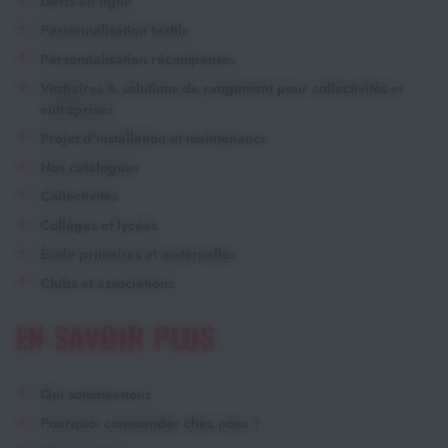
Devis en ligne
Personnalisation textile
Personnalisation récompenses
Vestiaires & solutions de rangement pour collectivités et
entreprises
Projet d'installation et maintenance
Nos catalogues
Collectivités
Collèges et lycées
École primaires et maternelles
Clubs et associations
EN SAVOIR PLUS
Qui sommes-nous
Pourquoi commander chez nous ?