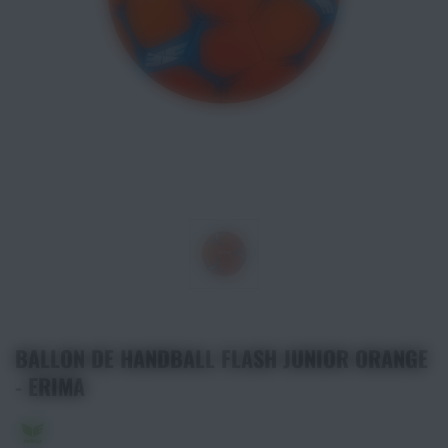
Athlétisme
Sports de Combats
Sport Outdoor
Eveil, Jeux et Motricité
Sports aquatiques
Récompenses sportives
Textile & Bagagerie
BALLON DE HANDBALL FLASH JUNIOR ORANGE
- ERIMA
Handisport & Sport adapté