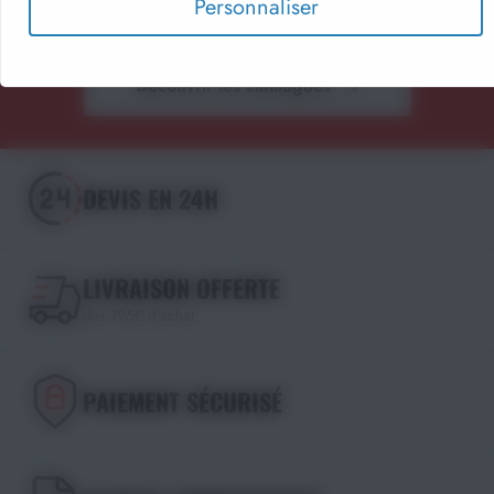
Personnaliser
Choisissez le format qui vous convient !
Découvrir les catalogues
DEVIS EN 24H
LIVRAISON OFFERTE
dès 195€ d'achat
PAIEMENT SÉCURISÉ