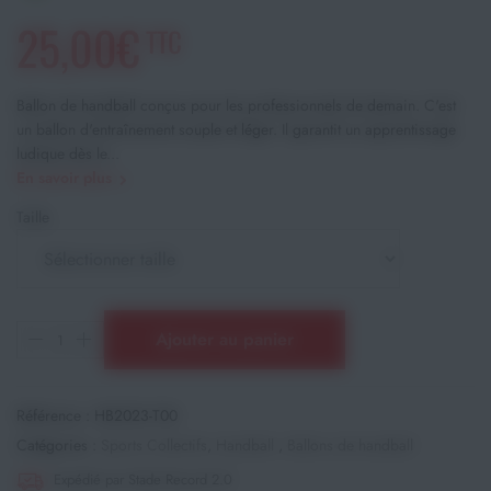
25,00€
TTC
Ballon de handball conçus pour les professionnels de demain. C'est
un ballon d'entraînement souple et léger. Il garantit un apprentissage
ludique dès le...
En savoir plus
Taille
Ajouter au panier
Référence :
HB2023-T00
Catégories :
Sports Collectifs
,
Handball
,
Ballons de handball
Expédié par Stade Record 2.0