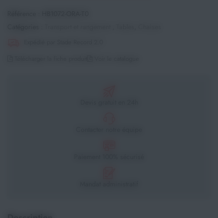
Référence :
HB1072-ORA-T0
Catégories :
Transport et rangement
,
Tables
,
Chaises
Expédié par Stade Record 2.0
Télécharger la fiche produit
Voir le catalogue
Devis gratuit en 24h
Contacter notre équipe
Paiement 100% sécurisé
Mandat administratif
Description