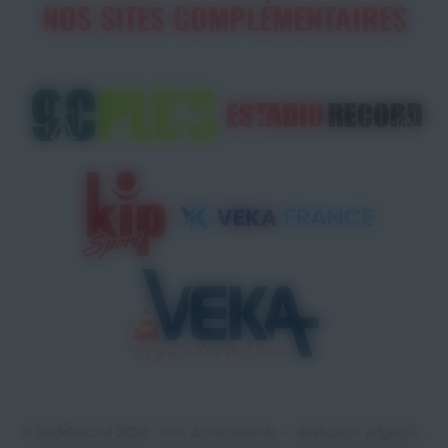
NOS SITES COMPLÉMENTAIRES
© StadeRecord 2026 - Tous droits réservés — Réalisation
AdgenSii
-