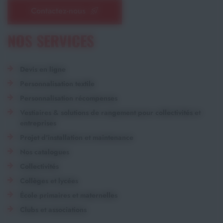
Contactez-nous
NOS SERVICES
Devis en ligne
Personnalisation textile
Personnalisation récompenses
Vestiaires & solutions de rangement pour collectivités et
entreprises
Projet d'installation et maintenance
Nos catalogues
Collectivités
Collèges et lycées
École primaires et maternelles
Clubs et associations