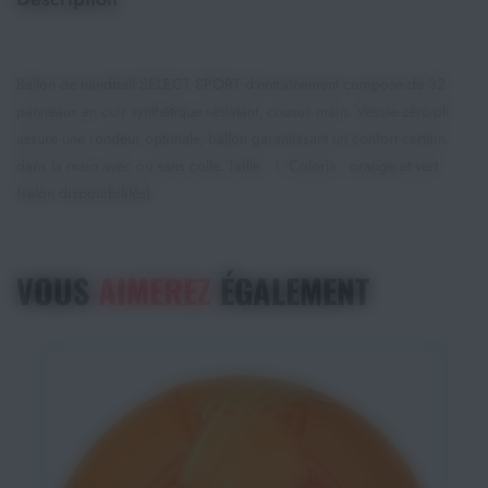
Ballon de handball SELECT SPORT d'entraînement composé de 32
panneaux en cuir synthétique résistant, cousus main. Vessie zéro-pli
assure une rondeur optimale, ballon garantissant un confort certain
dans la main avec ou sans colle. Taille : 1. Coloris : orange et vert
(selon disponibilités).
VOUS
AIMEREZ
ÉGALEMENT