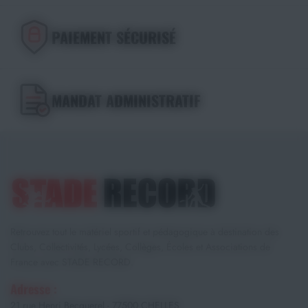
PAIEMENT SÉCURISÉ
MANDAT ADMINISTRATIF
Retrouvez tout le matériel sportif et pédagogique à destination des
Clubs, Collectivités, Lycées, Collèges, Écoles et Associations de
France avec STADE RECORD.
Adresse :
21 rue Henri Becquerel - 77500 CHELLES