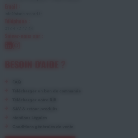
Email :
info@stade-record.fr
Téléphone :
01 64 72 47 44
Suivez-nous sur :
BESOIN D'AIDE ?
FAQ
Télécharger un bon de commande
Télécharger notre RIB
SAV & retour produits
Mentions Légales
Conditions générales de vente