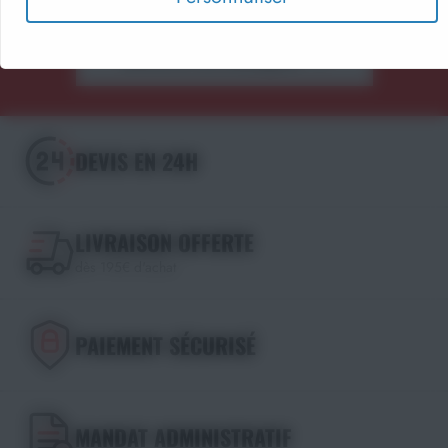
Découvrir les catalogues
DEVIS EN 24H
LIVRAISON OFFERTE
dès 195€ d'achat
PAIEMENT SÉCURISÉ
MANDAT ADMINISTRATIF