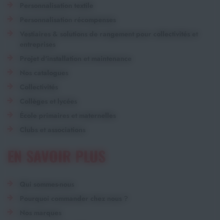
Personnalisation textile
Personnalisation récompenses
Vestiaires & solutions de rangement pour collectivités et
entreprises
Projet d'installation et maintenance
Nos catalogues
Collectivités
Collèges et lycées
École primaires et maternelles
Clubs et associations
EN SAVOIR PLUS
Qui sommes-nous
Pourquoi commander chez nous ?
Nos marques