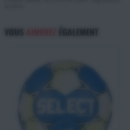
d'initiation. Diamètre : 42 cm ou 47 cm. Coloris : rouge (42cm) ou
vert (47cm).
VOUS
AIMEREZ
ÉGALEMENT