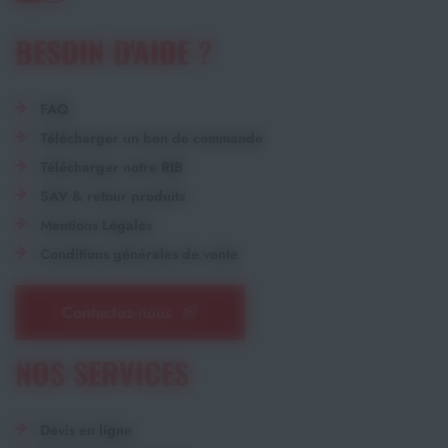
BESOIN D'AIDE ?
FAQ
Télécharger un bon de commande
Télécharger notre RIB
SAV & retour produits
Mentions Légales
Conditions générales de vente
Contactez-nous
NOS SERVICES
Devis en ligne