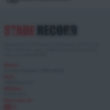
Retrouvez tout le matériel sportif et pédagogique à destination des
Clubs, Collectivités, Lycées, Collèges, Écoles et Associations de
France avec STADE RECORD.
Adresse :
21 rue Henri Becquerel - 77500 CHELLES
Email :
info@stade-record.fr
Téléphone :
01 64 72 47 44
Suivez-nous sur :