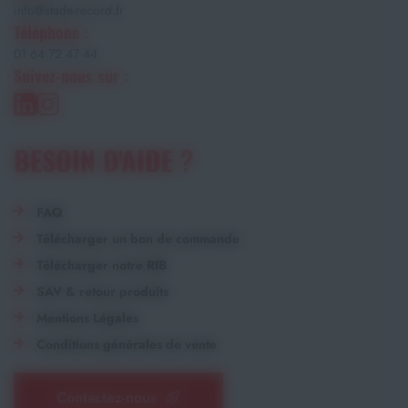
info@stade-record.fr
Téléphone :
01 64 72 47 44
Suivez-nous sur :
BESOIN D'AIDE ?
FAQ
Télécharger un bon de commande
Télécharger notre RIB
SAV & retour produits
Mentions Légales
Conditions générales de vente
Contactez-nous