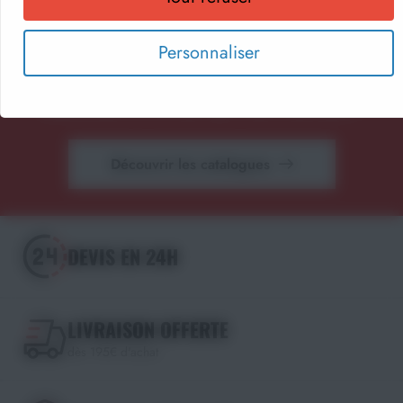
pédagogique, textile personnalisé et récompenses
sportives.
Personnaliser
Parcourez nos catalogues en ligne, téléchargez-les en PDF
ou recevez gratuitement votre exemplaire papier.
Choisissez le format qui vous convient !
Découvrir les catalogues
DEVIS EN 24H
LIVRAISON OFFERTE
dès 195€ d'achat