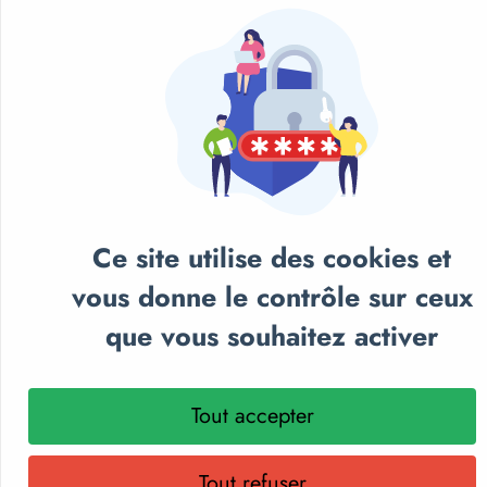
Ce site utilise des cookies et
vous donne le contrôle sur ceux
que vous souhaitez activer
Tout accepter
NOS CATALOGUES
Retrouvez notre sélection de matériel sportif et
Tout refuser