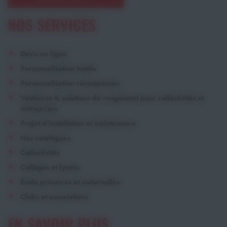
NOS SERVICES
Devis en ligne
Personnalisation textile
Personnalisation récompenses
Vestiaires & solutions de rangement pour collectivités et
entreprises
Projet d'installation et maintenance
Nos catalogues
Collectivités
Collèges et lycées
École primaires et maternelles
Clubs et associations
EN SAVOIR PLUS