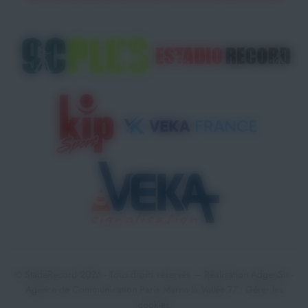
© StadeRecord 2026 - Tous droits réservés — Réalisation
AdgenSii
-
Agence de Communication Paris Marne la Vallée 77 •
Gérer les
cookies